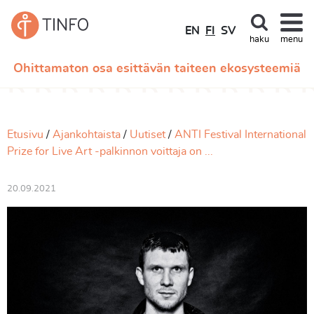
EN
FI
SV
haku
menu
Ohittamaton osa esittävän taiteen ekosysteemiä
Etusivu
Ajankohtaista
Uutiset
ANTI Festival International
Prize for Live Art -palkinnon voittaja on ...
20.09.2021