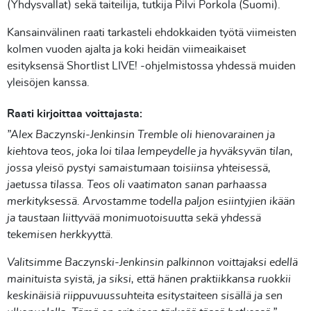
(Yhdysvallat) sekä taiteilija, tutkija Pilvi Porkola (Suomi).
Kansainvälinen raati tarkasteli ehdokkaiden työtä viimeisten
kolmen vuoden ajalta ja koki heidän viimeaikaiset
esityksensä Shortlist LIVE! -ohjelmistossa yhdessä muiden
yleisöjen kanssa.
Raati kirjoittaa voittajasta:
”Alex Baczynski-Jenkinsin Tremble oli hienovarainen ja
kiehtova teos, joka loi tilaa lempeydelle ja hyväksyvän tilan,
jossa yleisö pystyi samaistumaan toisiinsa yhteisessä,
jaetussa tilassa. Teos oli vaatimaton sanan parhaassa
merkityksessä. Arvostamme todella paljon esiintyjien ikään
ja taustaan liittyvää monimuotoisuutta sekä yhdessä
tekemisen herkkyyttä.
Valitsimme Baczynski-Jenkinsin palkinnon voittajaksi edellä
mainituista syistä, ja siksi, että hänen praktiikkansa ruokkii
keskinäisiä riippuvuussuhteita esitystaiteen sisällä ja sen