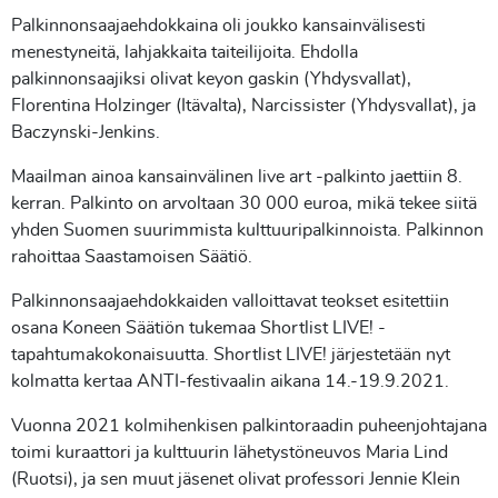
Palkinnonsaajaehdokkaina oli joukko kansainvälisesti
menestyneitä, lahjakkaita taiteilijoita. Ehdolla
palkinnonsaajiksi olivat keyon gaskin (Yhdysvallat),
Florentina Holzinger (Itävalta), Narcissister (Yhdysvallat), ja
Baczynski-Jenkins.
Maailman ainoa kansainvälinen live art -palkinto jaettiin 8.
kerran. Palkinto on arvoltaan 30 000 euroa, mikä tekee siitä
yhden Suomen suurimmista kulttuuripalkinnoista. Palkinnon
rahoittaa Saastamoisen Säätiö.
Palkinnonsaajaehdokkaiden valloittavat teokset esitettiin
osana Koneen Säätiön tukemaa Shortlist LIVE! -
tapahtumakokonaisuutta. Shortlist LIVE! järjestetään nyt
kolmatta kertaa ANTI-festivaalin aikana 14.-19.9.2021.
Vuonna 2021 kolmihenkisen palkintoraadin puheenjohtajana
toimi kuraattori ja kulttuurin lähetystöneuvos Maria Lind
(Ruotsi), ja sen muut jäsenet olivat professori Jennie Klein