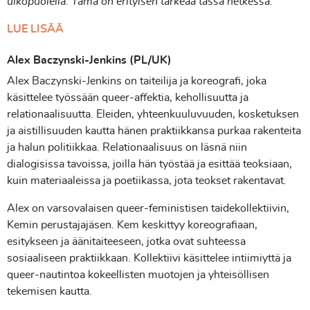
ulkopuolella. Tämä on erityisen tärkeää tässä hetkessä.”
LUE LISÄÄ
Alex Baczynski-Jenkins (PL/UK)
Alex Baczynski-Jenkins on taiteilija ja koreografi, joka
käsittelee työssään queer-affektia, kehollisuutta ja
relationaalisuutta. Eleiden, yhteenkuuluvuuden, kosketuksen
ja aistillisuuden kautta hänen praktiikkansa purkaa rakenteita
ja halun politiikkaa. Relationaalisuus on läsnä niin
dialogisissa tavoissa, joilla hän työstää ja esittää teoksiaan,
kuin materiaaleissa ja poetiikassa, jota teokset rakentavat.
Alex on varsovalaisen queer-feministisen taidekollektiivin,
Kemin perustajajäsen. Kem keskittyy koreografiaan,
esitykseen ja äänitaiteeseen, jotka ovat suhteessa
sosiaaliseen praktiikkaan. Kollektiivi käsittelee intiimiyttä ja
queer-nautintoa kokeellisten muotojen ja yhteisöllisen
tekemisen kautta.