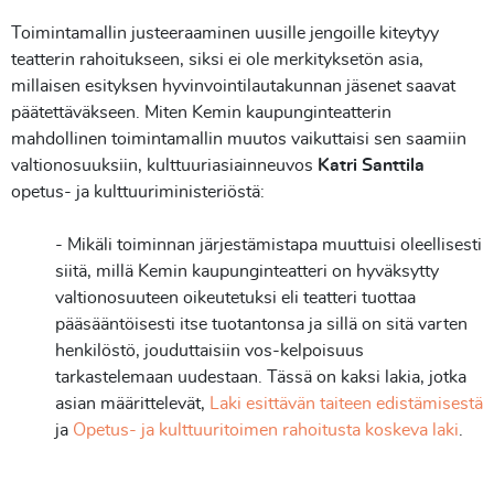
Toimintamallin justeeraaminen uusille jengoille kiteytyy
teatterin rahoitukseen, siksi ei ole merkityksetön asia,
millaisen esityksen hyvinvointilautakunnan jäsenet saavat
päätettäväkseen. Miten Kemin kaupunginteatterin
mahdollinen toimintamallin muutos vaikuttaisi sen saamiin
valtionosuuksiin, kulttuuriasiainneuvos
Katri Santtila
opetus- ja kulttuuriministeriöstä:
- Mikäli toiminnan järjestämistapa muuttuisi oleellisesti
siitä, millä Kemin kaupunginteatteri on hyväksytty
valtionosuuteen oikeutetuksi eli teatteri tuottaa
pääsääntöisesti itse tuotantonsa ja sillä on sitä varten
henkilöstö, jouduttaisiin vos-kelpoisuus
tarkastelemaan uudestaan. Tässä on kaksi lakia, jotka
asian määrittelevät,
Laki esittävän taiteen edistämisestä
ja
Opetus- ja kulttuuritoimen rahoitusta koskeva laki
.