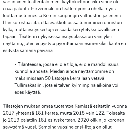
varsinainen teatteritalo meni käyttökieltoon eikä sinne ole
enää paluuta. Hirvenmäki on teatterityönsä ohella myös
luottamustoimessa Kemin kaupungin valtuuston jäsenenä.
Hän korostaa sitä, että evakkotiloissa toimiminen onnistuu
kyllä, mutta esityskertoja ei saada kerrytetyksi tavalliseen
tapaan. Teatterin nykyisessä esitystilassa on vain yksi
näyttämö, joten ei pystytä pyörittämään esimerkiksi kahta eri
esitystä samana päivänä.
- Tilanteessa, jossa ei ole tiloja, ei ole mahdollisuus
kunnolla ansaita. Meidän ainoa näyttämömme on
maksimissaan 50 katsojaa kerrallaan vetävä
Tullimakasiini, jota ei talven kylmimpinä aikoina voi
edes käyttää.
Tilastojen mukaan omaa tuotantoa Kemissä esitettiin vuonna
2017 yhteensä 181 kertaa, mutta 2018 vain 122. Toisaalta
jo 2019 palattiin 181 esityskertaan. 2020 olikin jo koronan
sävyttämä vuosi. Samoina vuosina ensi-iltoja on ollut