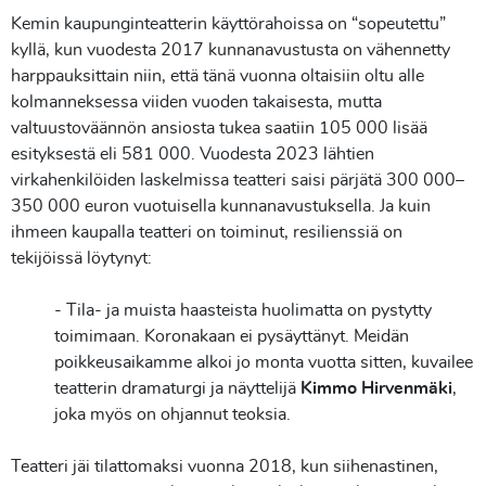
Kemin kaupunginteatterin käyttörahoissa on “sopeutettu”
kyllä, kun vuodesta 2017 kunnanavustusta on vähennetty
harppauksittain niin, että tänä vuonna oltaisiin oltu alle
kolmanneksessa viiden vuoden takaisesta, mutta
valtuustoväännön ansiosta tukea saatiin 105 000 lisää
esityksestä eli 581 000. Vuodesta 2023 lähtien
virkahenkilöiden laskelmissa teatteri saisi pärjätä 300 000–
350 000 euron vuotuisella kunnanavustuksella. Ja kuin
ihmeen kaupalla teatteri on toiminut, resilienssiä on
tekijöissä löytynyt:
- Tila- ja muista haasteista huolimatta on pystytty
toimimaan. Koronakaan ei pysäyttänyt. Meidän
poikkeusaikamme alkoi jo monta vuotta sitten, kuvailee
teatterin dramaturgi ja näyttelijä
Kimmo Hirvenmäki
,
joka myös on ohjannut teoksia.
Teatteri jäi tilattomaksi vuonna 2018, kun siihenastinen,