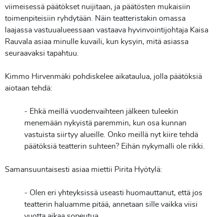
viimeisessä päätökset nuijitaan, ja päätösten mukaisiin
toimenpiteisiin ryhdytään. Näin teatteristakin omassa
laajassa vastuualueessaan vastaava hyvinvointijohtaja Kaisa
Rauvala asiaa minulle kuvaili, kun kysyin, mitä asiassa
seuraavaksi tapahtuu.
Kimmo Hirvenmäki pohdiskelee aikataulua, jolla päätöksiä
aiotaan tehdä:
- Ehkä meillä vuodenvaihteen jälkeen tuleekin
menemään nykyistä paremmin, kun osa kunnan
vastuista siirtyy alueille. Onko meillä nyt kiire tehdä
päätöksiä teatterin suhteen? Eihän nykymalli ole rikki.
Samansuuntaisesti asiaa miettii Pirita Hyötylä:
- Olen eri yhteyksissä useasti huomauttanut, että jos
teatterin haluamme pitää, annetaan sille vaikka viisi
vuotta aikaa sopeutua.