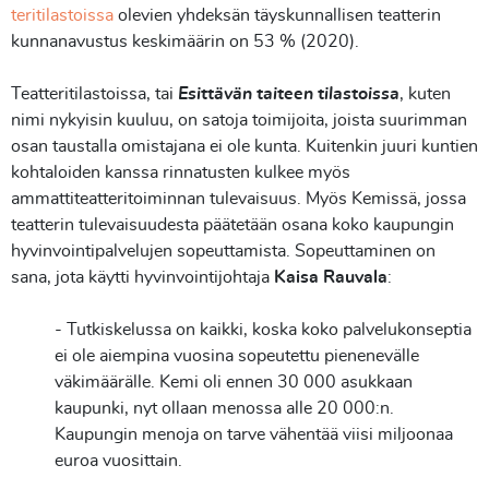
teritilastoissa
olevien yhdeksän täyskunnallisen teatterin
kunnanavustus keskimäärin on 53 % (2020).
Teatteritilastoissa, tai
Esittävän taiteen tilastoissa
, kuten
nimi nykyisin kuuluu, on satoja toimijoita, joista suurimman
osan taustalla omistajana ei ole kunta. Kuitenkin juuri kuntien
kohtaloiden kanssa rinnatusten kulkee myös
ammattiteatteritoiminnan tulevaisuus. Myös Kemissä, jossa
teatterin tulevaisuudesta päätetään osana koko kaupungin
hyvinvointipalvelujen sopeuttamista. Sopeuttaminen on
sana, jota käytti hyvinvointijohtaja
Kaisa Rauvala
:
- Tutkiskelussa on kaikki, koska koko palvelukonseptia
ei ole aiempina vuosina sopeutettu pienenevälle
väkimäärälle. Kemi oli ennen 30 000 asukkaan
kaupunki, nyt ollaan menossa alle 20 000:n.
Kaupungin menoja on tarve vähentää viisi miljoonaa
euroa vuosittain.