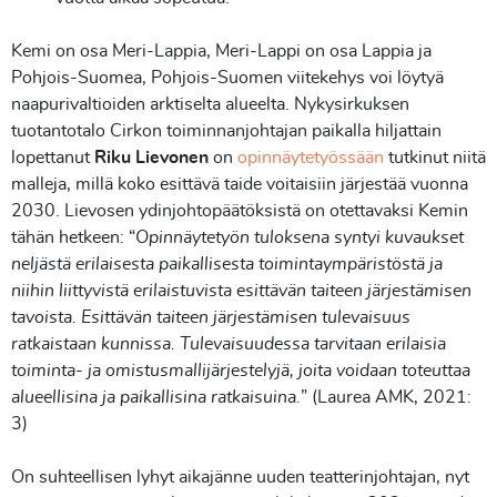
Kemi on osa Meri-Lappia, Meri-Lappi on osa Lappia ja
Pohjois-Suomea, Pohjois-Suomen viitekehys voi löytyä
naapurivaltioiden arktiselta alueelta. Nykysirkuksen
tuotantotalo Cirkon toiminnanjohtajan paikalla hiljattain
lopettanut
Riku Lievonen
on
opinnäytetyössään
tutkinut niitä
malleja, millä koko esittävä taide voitaisiin järjestää vuonna
2030. Lievosen ydinjohtopäätöksistä on otettavaksi Kemin
tähän hetkeen: “
Opinnäytetyön tuloksena syntyi kuvaukset
neljästä erilaisesta paikallisesta toimintaympäristöstä ja
niihin liittyvistä erilaistuvista esittävän taiteen järjestämisen
tavoista. Esittävän taiteen järjestämisen tulevaisuus
ratkaistaan kunnissa. Tulevaisuudessa tarvitaan erilaisia
toiminta- ja omistusmallijärjestelyjä, joita voidaan toteuttaa
alueellisina ja paikallisina ratkaisuina.
” (Laurea AMK, 2021:
3)
On suhteellisen lyhyt aikajänne uuden teatterinjohtajan, nyt