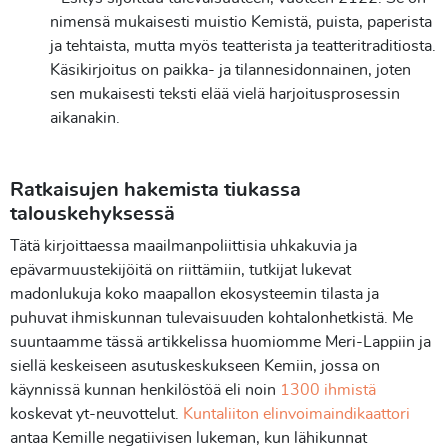
nimensä mukaisesti muistio Kemistä, puista, paperista
ja tehtaista, mutta myös teatterista ja teatteritraditiosta.
Käsikirjoitus on paikka- ja tilannesidonnainen, joten
sen mukaisesti teksti elää vielä harjoitusprosessin
aikanakin.
Ratkaisujen hakemista tiukassa
talouskehyksessä
Tätä kirjoittaessa maailmanpoliittisia uhkakuvia ja
epävarmuustekijöitä on riittämiin, tutkijat lukevat
madonlukuja koko maapallon ekosysteemin tilasta ja
puhuvat ihmiskunnan tulevaisuuden kohtalonhetkistä. Me
suuntaamme tässä artikkelissa huomiomme Meri-Lappiin ja
siellä keskeiseen asutuskeskukseen Kemiin, jossa on
käynnissä kunnan henkilöstöä eli noin
1300 ihmistä
koskevat yt-neuvottelut.
Kuntaliiton elinvoimaindikaattori
antaa Kemille negatiivisen lukeman, kun lähikunnat