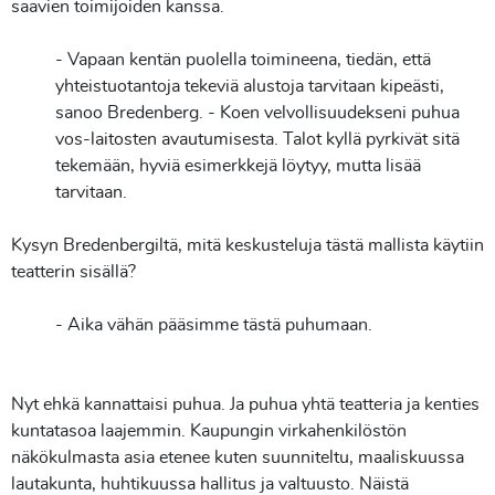
saavien toimijoiden kanssa.
- Vapaan kentän puolella toimineena, tiedän, että
yhteistuotantoja tekeviä alustoja tarvitaan kipeästi,
sanoo Bredenberg. - Koen velvollisuudekseni puhua
vos-laitosten avautumisesta. Talot kyllä pyrkivät sitä
tekemään, hyviä esimerkkejä löytyy, mutta lisää
tarvitaan.
Kysyn Bredenbergiltä, mitä keskusteluja tästä mallista käytiin
teatterin sisällä?
- Aika vähän pääsimme tästä puhumaan.
Nyt ehkä kannattaisi puhua. Ja puhua yhtä teatteria ja kenties
kuntatasoa laajemmin. Kaupungin virkahenkilöstön
näkökulmasta asia etenee kuten suunniteltu, maaliskuussa
lautakunta, huhtikuussa hallitus ja valtuusto. Näistä