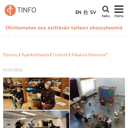
EN
FI
SV
haku
menu
Ohittamaton osa esittävän taiteen ekosysteemiä
Etusivu
Ajankohtaista
Uutiset
Aikalisä Kemissä?
03.03.2022