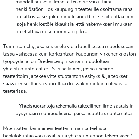
mahdollisuuksia ilman, etteikö se vaikuttaisi
henkilöstöön. Jos kaupungin teatterille osoittama raha
on jatkossa se, joka minulle annettiin, se aiheuttaa niin
isoja henkilöstöleikkauksia, että näkemykseni mukaan
on etsittävä uusi toimintalogiikka.
Toimintamalli, joka siis ei ole vielä lopullisessa muodossaan
tässä vaiheessa kuin korkeintaan kaupungin virkahenkilöstön
työpöydällä, on Bredenbergin sanoin muodoltaan
yhteistuotantoteatteri. Siis sellainen, jossa useampi
teatteritoimija tekee yhteistuotantona esityksiä, ja teokset
saavat ensi-iltansa vuorollaan kussakin mukana olevassa
teatterissa.
- Yhteistuotantoja tekemällä taiteellinen ilme saataisiin
pysymään monipuolisena, paikallisuutta unohtamatta.
Miten sitten kemiläinen teatteri ilman taiteellista
henkilökuntaa voisi osallistua yhteistuotannon tekemiseen?