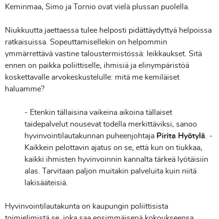
Keminmaa, Simo ja Tornio ovat vielä plussan puolella.
Niukkuutta jaettaessa tulee helposti pidättäydyttyä helpoissa
ratkaisuissa. Sopeuttamisellekin on helpommin
ymmärrettävä vastine taloustermistössä: leikkaukset. Sitä
ennen on paikka poliittiselle, ihmisiä ja elinympäristöä
koskettavalle arvokeskustelulle: mitä me kemiläiset
haluamme?
- Etenkin tällaisina vaikeina aikoina tällaiset
taidepalvelut nousevat todella merkittäviksi, sanoo
hyvinvointilautakunnan puheenjohtaja
Pirita Hyötylä
. -
Kaikkein pelottavin ajatus on se, että kun on tiukkaa,
kaikki ihmisten hyvinvoinnin kannalta tärkeä lyötäisiin
alas. Tarvitaan paljon muitakin palveluita kuin niitä
lakisääteisiä.
Hyvinvointilautakunta on kaupungin poliittisista
toimielimistä se, joka saa ensimmäisenä kokoukseensa