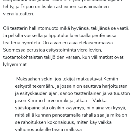
tehty, ja Espoo on lisäksi aktiivinen kansainvälinen
vierailuteatteri.
Oli teatterin hallintomuoto mikä hyvänsä, tekijänsä se vaatii.
Ja pelkillä vosseilla ja lipputuloilla ei täällä periferiassa
teatteria pyöritetä. On aivan eri asia eteläisemmässä
Suomessa perustaa esitystoiminta vierailevien,
tuotantokohtaisten tekijöiden varaan, kun välimatkat ovat
lyhyemmät.
Maksaahan sekin, jos tekijät matkustavat Kemiin
esitystä tekemään, ja jossain on asuttava harjoitusten
ja esityskauden ajan, sanoo teatterilainen ja valtuuston
jäsen Kimmo Hirvenmäki ja jatkaa:
- Vaikka
säästöpaineista olisikin kysymys, niin aina voi kysyä,
mitä sillä kunnan panostamalla rahalla saa ja mikä on
se rahoituksen kokonaisuus, miten käy vaikka
valtionosuuksille tässä mallissa.