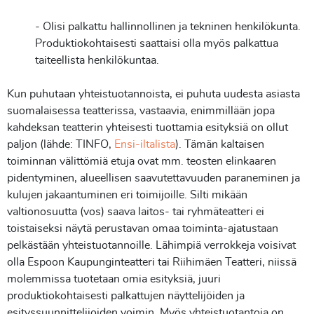
- Olisi palkattu hallinnollinen ja tekninen henkilökunta.
Produktiokohtaisesti saattaisi olla myös palkattua
taiteellista henkilökuntaa.
Kun puhutaan yhteistuotannoista, ei puhuta uudesta asiasta
suomalaisessa teatterissa, vastaavia, enimmillään jopa
kahdeksan teatterin yhteisesti tuottamia esityksiä on ollut
paljon (lähde: TINFO,
Ensi-iltalista
). Tämän kaltaisen
toiminnan välittömiä etuja ovat mm. teosten elinkaaren
pidentyminen, alueellisen saavutettavuuden paraneminen ja
kulujen jakaantuminen eri toimijoille. Silti mikään
valtionosuutta (vos) saava laitos- tai ryhmäteatteri ei
toistaiseksi näytä perustavan omaa toiminta-ajatustaan
pelkästään yhteistuotannoille. Lähimpiä verrokkeja voisivat
olla Espoon Kaupunginteatteri tai Riihimäen Teatteri, niissä
molemmissa tuotetaan omia esityksiä, juuri
produktiokohtaisesti palkattujen näyttelijöiden ja
esityssuunnittelijoiden voimin. Myös yhteistuotantoja on