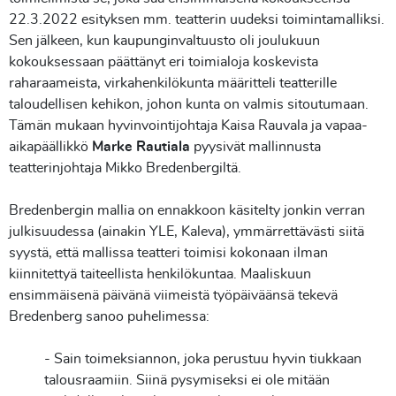
22.3.2022 esityksen mm. teatterin uudeksi toimintamalliksi.
Sen jälkeen, kun kaupunginvaltuusto oli joulukuun
kokouksessaan päättänyt eri toimialoja koskevista
raharaameista, virkahenkilökunta määritteli teatterille
taloudellisen kehikon, johon kunta on valmis sitoutumaan.
Tämän mukaan hyvinvointijohtaja Kaisa Rauvala ja vapaa-
aikapäällikkö
Marke Rautiala
pyysivät mallinnusta
teatterinjohtaja Mikko Bredenbergiltä.
Bredenbergin mallia on ennakkoon käsitelty jonkin verran
julkisuudessa (ainakin YLE, Kaleva), ymmärrettävästi siitä
syystä, että mallissa teatteri toimisi kokonaan ilman
kiinnitettyä taiteellista henkilökuntaa. Maaliskuun
ensimmäisenä päivänä viimeistä työpäiväänsä tekevä
Bredenberg sanoo puhelimessa:
- Sain toimeksiannon, joka perustuu hyvin tiukkaan
talousraamiin. Siinä pysymiseksi ei ole mitään