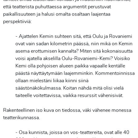
että teatterista puhuttaessa argumentit perustuvat
paikallisuuteen ja halusi omalta osaltaan laajentaa
perspektiiviä:
- Ajattelen Kemin suhteen sitä, että Oulu ja Rovaniemi
ovat vain sadan kilometrin päässä, niin mikä on Kemin
asema erottumisen kannalta? Miten sitä kokonaisuutta
voisi ajatella akselilla Oulu-Rovaniemi-Kemi? Voisiko
Kemi olla pohjoisen alueen paikka vapaalle kentälle
päästä näyttäytymään laajemminkin. Kommentoinnissa
ollaan mielestäni liikaa kiinni siinä
säästönäkökulmassa. Koitan nähdä mitä olisi vielä
taiteelle voitettavissa, vaikka resurssit vähenisivät.
Rakenteellinen iso kuva on tiedossa, väki vähenee monessa
teatterikunnassa.
- Osa kunnista, joissa on vos-teattereita, ovat alle 40