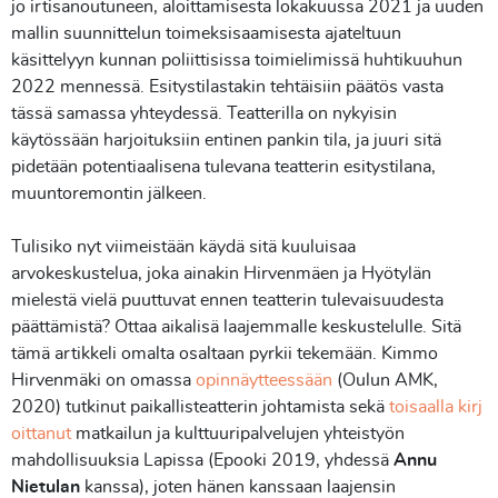
jo irtisanoutuneen, aloittamisesta lokakuussa 2021 ja uuden
mallin suunnittelun toimeksisaamisesta ajateltuun
käsittelyyn kunnan poliittisissa toimielimissä huhtikuuhun
2022 mennessä. Esitystilastakin tehtäisiin päätös vasta
tässä samassa yhteydessä. Teatterilla on nykyisin
käytössään harjoituksiin entinen pankin tila, ja juuri sitä
pidetään potentiaalisena tulevana teatterin esitystilana,
muuntoremontin jälkeen.
Tulisiko nyt viimeistään käydä sitä kuuluisaa
arvokeskustelua, joka ainakin Hirvenmäen ja Hyötylän
mielestä vielä puuttuvat ennen teatterin tulevaisuudesta
päättämistä? Ottaa aikalisä laajemmalle keskustelulle. Sitä
tämä artikkeli omalta osaltaan pyrkii tekemään. Kimmo
Hirvenmäki on omassa
opinnäytteessään
(Oulun AMK,
2020) tutkinut paikallisteatterin johtamista sekä
toisaalla kirj
oittanut
matkailun ja kulttuuripalvelujen yhteistyön
mahdollisuuksia Lapissa (Epooki 2019, yhdessä
Annu
Nietulan
kanssa), joten hänen kanssaan laajensin