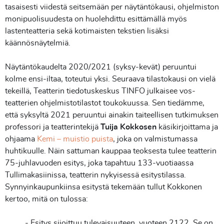
tasaisesti viidestä seitsemään per näytäntökausi, ohjelmiston
monipuolisuudesta on huolehdittu esittämällä myös
lastenteatteria sekä kotimaisten tekstien lisäksi
käännösnäytelmiä.
Näytäntökaudelta 2020/2021 (syksy-kevät) peruuntui
kolme ensi-iltaa, toteutui yksi. Seuraava tilastokausi on vielä
tekeillä, Teatterin tiedotuskeskus TINFO julkaisee vos-
teatterien ohjelmistotilastot toukokuussa. Sen tiedämme,
että syksyltä 2021 peruuntui ainakin taiteellisen tutkimuksen
professori ja teatterintekijä
Tuija Kokkosen
käsikirjoittama ja
ohjaama
Kemi – muistio puista
, joka on valmistumassa
huhtikuulle. Näin sattuman kauppaa teoksesta tulee teatterin
75-juhlavuoden esitys, joka tapahtuu 133-vuotiaassa
Tullimakasiinissa, teatterin nykyisessä esitystilassa.
Synnyinkaupunkiinsa esitystä tekemään tullut Kokkonen
kertoo, mitä on tulossa:
- Esitys sijoittuu tulevaisuuteen, vuoteen 2122. Se on