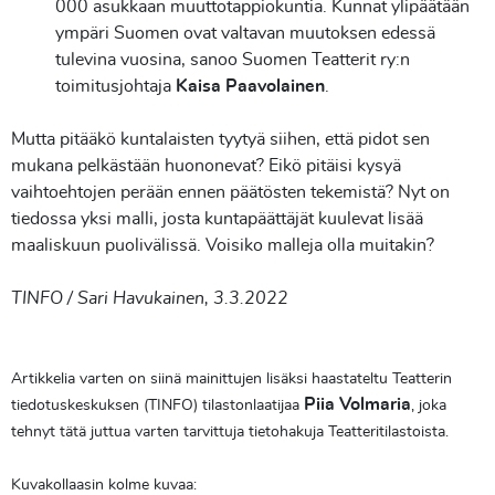
000 asukkaan muuttotappiokuntia. Kunnat ylipäätään
ympäri Suomen ovat valtavan muutoksen edessä
tulevina vuosina, sanoo Suomen Teatterit ry:n
toimitusjohtaja
Kaisa Paavolainen
.
Mutta pitääkö kuntalaisten tyytyä siihen, että pidot sen
mukana pelkästään huononevat? Eikö pitäisi kysyä
vaihtoehtojen perään ennen päätösten tekemistä? Nyt on
tiedossa yksi malli, josta kuntapäättäjät kuulevat lisää
maaliskuun puolivälissä. Voisiko malleja olla muitakin?
TINFO / Sari Havukainen, 3.3.2022
Artikkelia varten on siinä mainittujen lisäksi haastateltu Teatterin
Piia Volmaria
tiedotuskeskuksen (TINFO) tilastonlaatijaa
, joka
tehnyt tätä juttua varten tarvittuja tietohakuja Teatteritilastoista.
Kuvakollaasin kolme kuvaa: