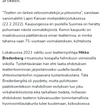
artikkeli.
“
Teatteri on tärkeä vetovoimatekijä ja pitovoima
”, sanotaan
sanomalehti Lapin Kansan mielipidekirjoituksessa
(22.2.2022). Kaupungeissa eri puolella Suomea on herätty
puhumaan näistä voimatekijöistä. Kemin kaupunki on
maaliskuussa päättämässä oman teatterinsa, ei minkä
tahansa vaan 75-vuotiaan voimalaitoksen, kohtalosta.
Lokakuussa 2021 valittu uusi teatterinjohtaja
Mikko
Bredenberg
irtisanoutui koeajalla helmikuun viimeisellä
viikolla. Työtehtävänään hän ehti laatia ehdotuksen
teatteritoiminnan järjestämiseksi uudella tavalla,
yhteistuotantoihin nojaavana tuotantoalustana. Tätä
Bredenbergiltä oli pyydetty, mutta poliittiseen
päätöksentekoon mahdollisen esityksen tuo joku
virkahenkilöstöstä eikä tarkalleen tiedetä, millaisen
ehdotuksen teatterin tulevaisuuden toimintamallista
hyvinvointilautakunta tulee kuulemaan, kokouksessa