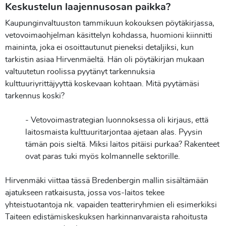
Keskustelun laajennusosan paikka?
Kaupunginvaltuuston tammikuun kokouksen pöytäkirjassa,
vetovoimaohjelman käsittelyn kohdassa, huomioni kiinnitti
maininta, joka ei osoittautunut pieneksi detaljiksi, kun
tarkistin asiaa Hirvenmäeltä. Hän oli pöytäkirjan mukaan
valtuutetun roolissa pyytänyt tarkennuksia
kulttuuriyrittäjyyttä koskevaan kohtaan. Mitä pyytämäsi
tarkennus koski?
- Vetovoimastrategian luonnoksessa oli kirjaus, että
laitosmaista kulttuuritarjontaa ajetaan alas. Pyysin
tämän pois sieltä. Miksi laitos pitäisi purkaa? Rakenteet
ovat paras tuki myös kolmannelle sektorille.
Hirvenmäki viittaa tässä Bredenbergin mallin sisältämään
ajatukseen ratkaisusta, jossa vos-laitos tekee
yhteistuotantoja nk. vapaiden teatteriryhmien eli esimerkiksi
Taiteen edistämiskeskuksen harkinnanvaraista rahoitusta