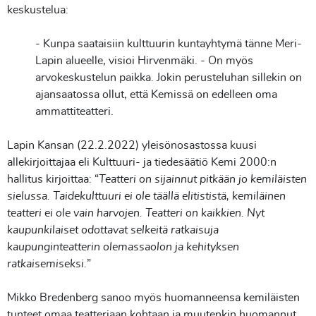
keskustelua:
- Kunpa saataisiin kulttuurin kuntayhtymä tänne Meri-
Lapin alueelle, visioi Hirvenmäki. - On myös
arvokeskustelun paikka. Jokin perusteluhan sillekin on
ajansaatossa ollut, että Kemissä on edelleen oma
ammattiteatteri.
Lapin Kansan (22.2.2022) yleisönosastossa kuusi
allekirjoittajaa eli Kulttuuri- ja tiedesäätiö Kemi 2000:n
hallitus kirjoittaa: “
Teatteri on sijainnut pitkään jo kemiläisten
sielussa. Taidekulttuuri ei ole täällä elitististä, kemiläinen
teatteri ei ole vain harvojen. Teatteri on kaikkien. Nyt
kaupunkilaiset odottavat selkeitä ratkaisuja
kaupunginteatterin olemassaolon ja kehityksen
ratkaisemiseksi.
”
Mikko Bredenberg sanoo myös huomanneensa kemiläisten
tunteet omaa teatteriaan kohtaan ja muutenkin huomannut,