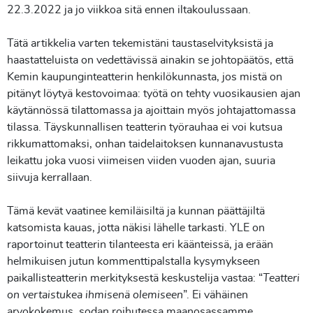
22.3.2022 ja jo viikkoa sitä ennen iltakoulussaan.
Tätä artikkelia varten tekemistäni taustaselvityksistä ja
haastatteluista on vedettävissä ainakin se johtopäätös, että
Kemin kaupunginteatterin henkilökunnasta, jos mistä on
pitänyt löytyä kestovoimaa: työtä on tehty vuosikausien ajan
käytännössä tilattomassa ja ajoittain myös johtajattomassa
tilassa. Täyskunnallisen teatterin työrauhaa ei voi kutsua
rikkumattomaksi, onhan taidelaitoksen kunnanavustusta
leikattu joka vuosi viimeisen viiden vuoden ajan, suuria
siivuja kerrallaan.
Tämä kevät vaatinee kemiläisiltä ja kunnan päättäjiltä
katsomista kauas, jotta näkisi lähelle tarkasti. YLE on
raportoinut teatterin tilanteesta eri käänteissä, ja erään
helmikuisen jutun kommenttipalstalla kysymykseen
paikallisteatterin merkityksestä keskustelija vastaa: “
Teatteri
on vertaistukea ihmisenä olemiseen
”. Ei vähäinen
arvokokemus, sodan roihutessa maanosassamme.