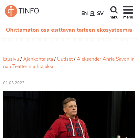
EN
FI
SV
haku
menu
Ohittamaton osa esittävän taiteen ekosysteemiä
Etusivu
Ajankohtaista
Uutiset
Aleksander Anria Savonlin
nan Teatterin johtajaksi
01.03.2023