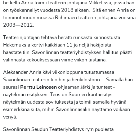
hetkellä Anria toimii teatterin johtajana Mikkelissä, jossa hän
on työskennellyt vuodesta 2018 alkaen. Sitä ennen Anria on
toiminut muun muassa Riihimäen teatterin johtajana vuosina
2003—2012.
Teatterinjohtajan tehtävä herätti runsasta kiinnostusta.
Hakemuksia kertyi kaikkiaan 11 ja neljä hakijoista
haastateltiin. Savonlinnan teatteriyhdistyksen hallitus päätti
valinnasta kokouksessaan viime viikon tiistaina.
Aleksander Anria kävi viikonloppuna tutustumassa
Savonlinnan teatterin tiloihin ja henkilöstöön. Samalla hän
seurasi
Perttu Leinosen
ohjaaman
Järki ja tunteet
-
näytelmän esityksen. Teos on Suomen kantaesitys
näytelmän uudesta sovituksesta ja toimii samalla hyvänä
esimerkkinä siitä, mihin Savonlinnasalin näyttämö voikaan
venyä.
Savonlinnan Seudun Teatteriyhdistys ry:n puolesta