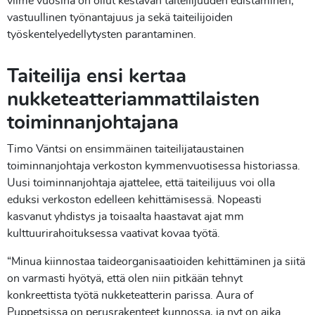
viime vuosina on ollut kestävän taiteilijuuden edistäminen,
vastuullinen työnantajuus ja sekä taiteilijoiden
työskentelyedellytysten parantaminen.
Taiteilija ensi kertaa
nukketeatteriammattilaisten
toiminnanjohtajana
Timo Väntsi on ensimmäinen taiteilijataustainen
toiminnanjohtaja verkoston kymmenvuotisessa historiassa.
Uusi toiminnanjohtaja ajattelee, että taiteilijuus voi olla
eduksi verkoston edelleen kehittämisessä. Nopeasti
kasvanut yhdistys ja toisaalta haastavat ajat mm
kulttuurirahoituksessa vaativat kovaa työtä.
“Minua kiinnostaa taideorganisaatioiden kehittäminen ja siitä
on varmasti hyötyä, että olen niin pitkään tehnyt
konkreettista työtä nukketeatterin parissa. Aura of
Puppetsissa on perusrakenteet kunnossa, ja nyt on aika