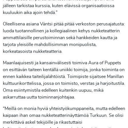
jälleen tarkistaa kurssia, kuten elävissä organisaatioissa
kuuluukin aika ajoin tehdä.”
Oleellisena asiana Väntsi pitää pitää verkoston perusajatusta:
luoda tuotannollinen ja kollegiaalinen kehys nukketeatterin
ammattilaisille perustoiminnan sekä hankkeiden kautta ja
tarjota yleisölle mahdollisimman monipuolista,
korkeatasoista nukketeatteria.
Maanlaajuisesti ja kansainvälisesti toimiva Aura of Puppets
on esittävän taiteen kentällä uniikki toimija, jonka toiminta on
ennen kaikkea taiteilijalähtöistä. Toimipiste sijaitsee Manillan
kulttuurikorttelissa, jossa on toimisto, verstas ja harjoitustila.
Oma esiintymistila edelleen kuitenkin uupuu, mikä
askarruttaa uutta toiminnanjohtajaa.
“Meillä on monia hyviä yhteistyökumppaneita, mutta edelleen
kaipaan ihan omaa nukketeatterinäyttämöä Turkuun. Se olisi
merkittävä askel tekijöille ja rikastuttaisi