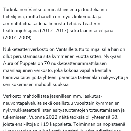
Turkulainen Väntsi toimii aktiivisena ja tuotteliaana
taiteilijana, mutta hänellä on myös kokemusta ja
ammattitaitoa taidehallinnosta Tehdas Teatterin
teatterinjohtajana (2012–2017) sekä läänintaiteilijana
(2007–2009).
Nukketeatteriverkosto on Väntsille tuttu toimija, sillä hän on
ollut perustamassa sitä kymmenen vuotta sitten. Nykyään
Aura of Puppets on 70 nukketeatteriammattilaisen
maanlaajuinen verkosto, joka kokoaa vapalla kentällä
toimivia taiteilijoita yhteen, parantaa taiteenalan näkyvyyttä ja
sen kokemisen mahdollisuuksia.
Verkosto mahdollistaa jäsenilleen mm. laskutus-
neuvontapalveluita sekä osallistuu vuosittain kymmenien
nykynukketeatterillisten esitystuotantojen toteuttamiseen ja
tukemiseen. Vuonna 2022 näitä teoksia oli yhteensä 58,
joista ensi-iltoja oli 19 kappaletta. Toiminnan painopisteenä