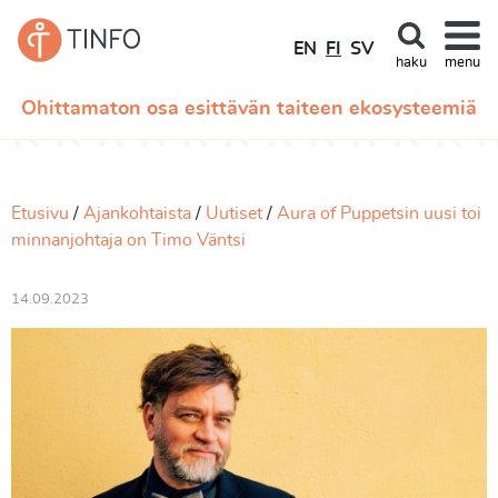
EN
FI
SV
haku
menu
Ohittamaton osa esittävän taiteen ekosysteemiä
Etusivu
Ajankohtaista
Uutiset
Aura of Puppetsin uusi toi
minnanjohtaja on Timo Väntsi
14.09.2023