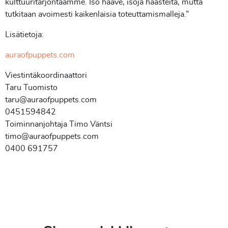
kulttuuritarjontaamme. Iso haave, isoja haasteita, mutta
tutkitaan avoimesti kaikenlaisia toteuttamismalleja.”
Lisätietoja:
auraofpuppets.com
Viestintäkoordinaattori
Taru Tuomisto
taru@auraofpuppets.com
0451594842
Toiminnanjohtaja Timo Väntsi
timo@auraofpuppets.com
0400 691757