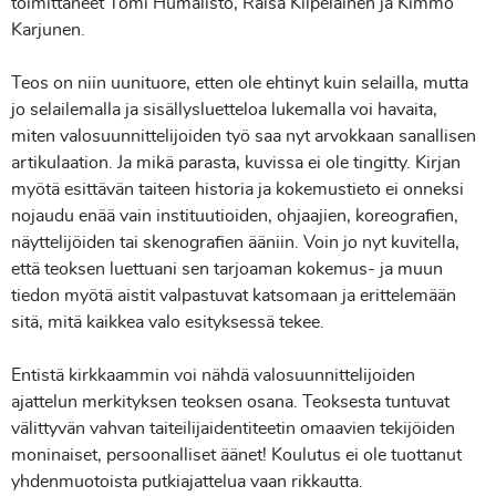
toimittaneet Tomi Humalisto, Raisa Kilpeläinen ja Kimmo
Karjunen.
Teos on niin uunituore, etten ole ehtinyt kuin selailla, mutta
jo selailemalla ja sisällysluetteloa lukemalla voi havaita,
miten valosuunnittelijoiden työ saa nyt arvokkaan sanallisen
artikulaation. Ja mikä parasta, kuvissa ei ole tingitty. Kirjan
myötä esittävän taiteen historia ja kokemustieto ei onneksi
nojaudu enää vain instituutioiden, ohjaajien, koreografien,
näyttelijöiden tai skenografien ääniin. Voin jo nyt kuvitella,
että teoksen luettuani sen tarjoaman kokemus- ja muun
tiedon myötä aistit valpastuvat katsomaan ja erittelemään
sitä, mitä kaikkea valo esityksessä tekee.
Entistä kirkkaammin voi nähdä valosuunnittelijoiden
ajattelun merkityksen teoksen osana. Teoksesta tuntuvat
välittyvän vahvan taiteilijaidentiteetin omaavien tekijöiden
moninaiset, persoonalliset äänet! Koulutus ei ole tuottanut
yhdenmuotoista putkiajattelua vaan rikkautta.