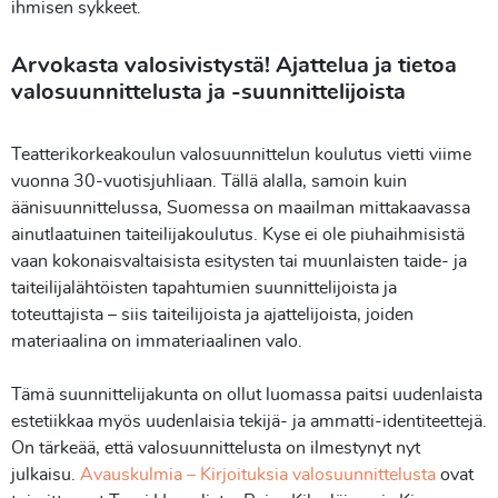
ihmisen sykkeet.
Arvokasta valosivistystä! Ajattelua ja tietoa
valosuunnittelusta ja -suunnittelijoista
Teatterikorkeakoulun valosuunnittelun koulutus vietti viime
vuonna 30-vuotisjuhliaan. Tällä alalla, samoin kuin
äänisuunnittelussa, Suomessa on maailman mittakaavassa
ainutlaatuinen taiteilijakoulutus. Kyse ei ole piuhaihmisistä
vaan kokonaisvaltaisista esitysten tai muunlaisten taide- ja
taiteilijalähtöisten tapahtumien suunnittelijoista ja
toteuttajista – siis taiteilijoista ja ajattelijoista, joiden
materiaalina on immateriaalinen valo.
Tämä suunnittelijakunta on ollut luomassa paitsi uudenlaista
estetiikkaa myös uudenlaisia tekijä- ja ammatti-identiteettejä.
On tärkeää, että valosuunnittelusta on ilmestynyt nyt
julkaisu.
Avauskulmia – Kirjoituksia valosuunnittelusta
ovat