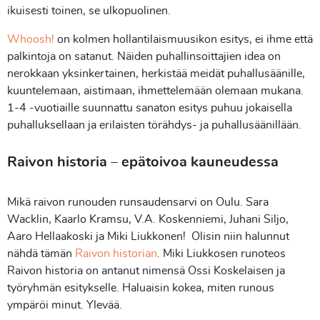
ikuisesti toinen, se ulkopuolinen.
Whoosh!
on kolmen hollantilaismuusikon esitys, ei ihme että
palkintoja on satanut. Näiden puhallinsoittajien idea on
nerokkaan yksinkertainen, herkistää meidät puhallusäänille,
kuuntelemaan, aistimaan, ihmettelemään olemaan mukana.
1-4 -vuotiaille suunnattu sanaton esitys puhuu jokaisella
puhalluksellaan ja erilaisten törähdys- ja puhallusäänillään.
Raivon historia – epätoivoa kauneudessa
Mikä raivon runouden runsaudensarvi on Oulu. Sara
Wacklin, Kaarlo Kramsu, V.A. Koskenniemi, Juhani Siljo,
Aaro Hellaakoski ja Miki Liukkonen! Olisin niin halunnut
nähdä tämän
Raivon historian
. Miki Liukkosen runoteos
Raivon historia on antanut nimensä Ossi Koskelaisen ja
työryhmän esitykselle. Haluaisin kokea, miten runous
ympäröi minut. Ylevää.