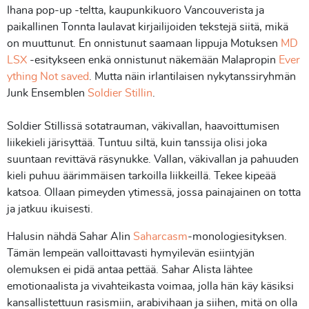
Ihana pop-up -teltta, kaupunkikuoro Vancouverista ja
paikallinen Tonnta laulavat kirjailijoiden tekstejä siitä, mikä
on muuttunut. En onnistunut saamaan lippuja Motuksen
MD
LSX
-esitykseen enkä onnistunut näkemään Malapropin
Ever
ything Not saved
. Mutta näin irlantilaisen nykytanssiryhmän
Junk Ensemblen
Soldier Stillin
.
Soldier Stillissä sotatrauman, väkivallan, haavoittumisen
liikekieli järisyttää. Tuntuu siltä, kuin tanssija olisi joka
suuntaan revittävä räsynukke. Vallan, väkivallan ja pahuuden
kieli puhuu äärimmäisen tarkoilla liikkeillä. Tekee kipeää
katsoa. Ollaan pimeyden ytimessä, jossa painajainen on totta
ja jatkuu ikuisesti.
Halusin nähdä Sahar Alin
Saharcasm
-monologiesityksen.
Tämän lempeän valloittavasti hymyilevän esiintyjän
olemuksen ei pidä antaa pettää. Sahar Alista lähtee
emotionaalista ja vivahteikasta voimaa, jolla hän käy käsiksi
kansallistettuun rasismiin, arabivihaan ja siihen, mitä on olla