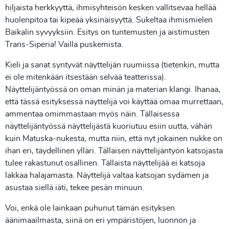
hiljaista herkkyyttä, ihmisyhteisön kesken vallitsevaa hellää
huolenpitoa tai kipeää yksinäisyyttä. Sukeltaa ihmismielen
Baikalin syvyyksiin. Esitys on tuntemusten ja aistimusten
Trans-Siperia! Vailla puskemista.
Kieli ja sanat syntyvät näyttelijän ruumiissa (tietenkin, mutta
ei ole mitenkään itsestään selvää teatterissa).
Näyttelijäntyössä on oman minän ja materian klangi. Ihanaa,
että tässä esityksessä näyttelijä voi käyttää omaa murrettaan,
ammentaa omimmastaan myös näin. Tällaisessa
näyttelijäntyössä näyttelijästä kuoriutuu esiin uutta, vähän
kuin Matuska-nukesta, mutta niin, että nyt jokainen nukke on
ihan eri, täydellinen ylläri. Tällaisen näyttelijäntyön katsojasta
tulee rakastunut osallinen. Tällaista näyttelijää ei katsoja
lakkaa halajamasta. Näyttelijä valtaa katsojan sydämen ja
asustaa siellä iäti, tekee pesän minuun.
Voi, enkä ole lainkaan puhunut tämän esityksen
äänimaailmasta, siinä on eri ympäristöjen, luonnon ja