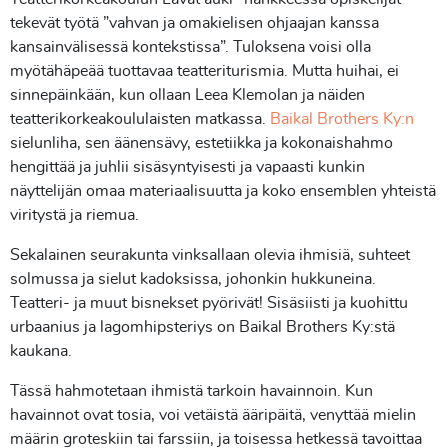
tekevät työtä ”vahvan ja omakielisen ohjaajan kanssa
kansainvälisessä kontekstissa”. Tuloksena voisi olla
myötähäpeää tuottavaa teatteriturismia. Mutta huihai, ei
sinnepäinkään, kun ollaan Leea Klemolan ja näiden
teatterikorkeakoululaisten matkassa.
Baikal Brothers Ky:n
sielunliha, sen äänensävy, estetiikka ja kokonaishahmo
hengittää ja juhlii sisäsyntyisesti ja vapaasti kunkin
näyttelijän omaa materiaalisuutta ja koko ensemblen yhteistä
viritystä ja riemua.
Sekalainen seurakunta vinksallaan olevia ihmisiä, suhteet
solmussa ja sielut kadoksissa, johonkin hukkuneina.
Teatteri- ja muut bisnekset pyörivät! Sisäsiisti ja kuohittu
urbaanius ja lagomhipsteriys on Baikal Brothers Ky:stä
kaukana.
Tässä hahmotetaan ihmistä tarkoin havainnoin. Kun
havainnot ovat tosia, voi vetäistä ääripäitä, venyttää mielin
määrin groteskiin tai farssiin, ja toisessa hetkessä tavoittaa