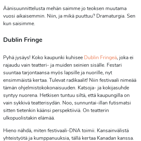
Äänisuunnittelusta mehän saimme jo teoksen muutama
vuosi aikaisemmin. Niin, ja mikä puuttuu? Dramaturgia. Sen
kun saisimme.
Dublin Fringe
Pyhä jysäys! Koko kaupunki kuhisee
Dublin Fringeä
, joka ei
rajaudu vain teatteri- ja muiden seinien sisälle. Festari
suuntaa tarjontaansa myös lapsille ja nuorille, nyt
ensimmäistä kertaa. Tulevat radikaalit! Niin festivaali nimeää
tämän ohjelmistokokonaisuuden. Katsoja- ja kokijasuhde
syntyy nuorena. Hetkisen tuntuu siltä, että kaupungilla on
vain sykkivä teatterisydän. Noo, sunnuntai-illan futismatsi
sitten tietenkin käänsi perspektiiviä. On teatterin
ulkopuolistakin elämää.
Hieno nähdä, miten festivaali-DNA toimii. Kansainvälistä
yhteistyötä ja kumppanuuksia, tällä kertaa Kanadan kanssa.