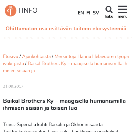
EN
FI
SV
haku
menu
Ohittamaton osa esittävän taiteen ekosysteemiä
Etusivu
Ajankohtaista
Merkintöjä Hanna Helavuoren työpä
iväkirjasta
Baikal Brothers Ky – maagisella humanismilla ih
misen sisään ja...
21.09.2017
Baikal Brothers Ky – maagisella humanismilla
ihmisen sisään ja toisen luo
Trans-Siperialla kohti Baikalia ja Okhonin saarta.
Teatterikorkeakoulun Lavat auki -hankkeessa opiskelijat