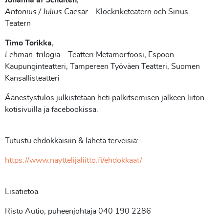
Johanna af Schultén
,
Antonius / Julius Caesar
– Klockriketeatern och Sirius
Teatern
Timo Torikka
,
Lehman-trilogia
– Teatteri Metamorfoosi, Espoon
Kaupunginteatteri, Tampereen Työväen Teatteri, Suomen
Kansallisteatteri
Äänestystulos julkistetaan heti palkitsemisen jälkeen liiton
kotisivuilla ja facebookissa.
Tutustu ehdokkaisiin & lähetä terveisiä:
https://www.nayttelijaliitto.fi/ehdokkaat/
Lisätietoa
Risto Autio, puheenjohtaja 040 190 2286