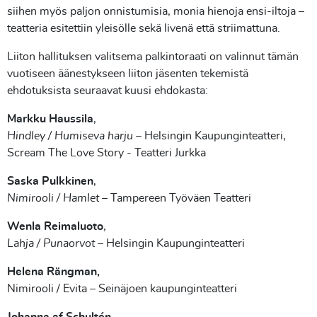
siihen myös paljon onnistumisia, monia hienoja ensi-iltoja –
teatteria esitettiin yleisölle sekä livenä että striimattuna.
Liiton hallituksen valitsema palkintoraati on valinnut tämän
vuotiseen äänestykseen liiton jäsenten tekemistä
ehdotuksista seuraavat kuusi ehdokasta:
Markku Haussila
,
Hindley / Humiseva harju
– Helsingin Kaupunginteatteri,
Scream The Love Story - Teatteri Jurkka
Saska Pulkkinen
,
Nimirooli / Hamlet
– Tampereen Työväen Teatteri
Wenla Reimaluoto
,
Lahja / Punaorvot
– Helsingin Kaupunginteatteri
Helena Rängman,
Nimirooli / Evita – Seinäjoen kaupunginteatteri