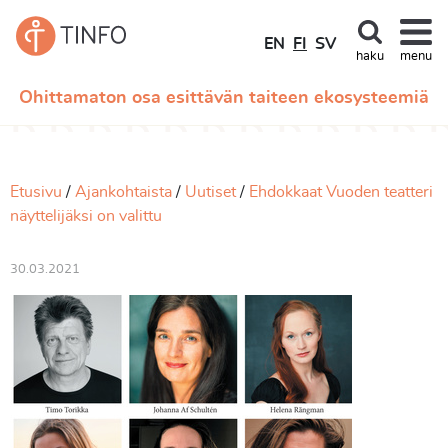
EN
FI
SV
haku
menu
Ohittamaton osa esittävän taiteen ekosysteemiä
Etusivu
Ajankohtaista
Uutiset
Ehdokkaat Vuoden teatteri
näyttelijäksi on valittu
30.03.2021