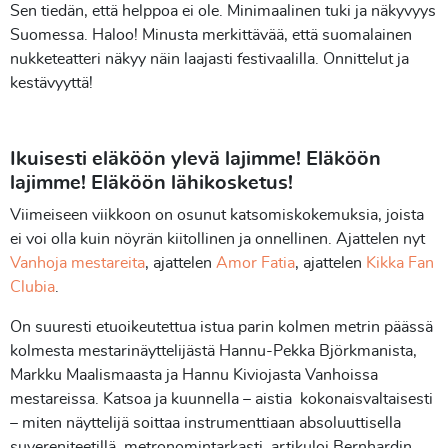
Sen tiedän, että helppoa ei ole. Minimaalinen tuki ja näkyvyys
Suomessa. Haloo! Minusta merkittävää, että suomalainen
nukketeatteri näkyy näin laajasti festivaalilla. Onnittelut ja
kestävyyttä!
Ikuisesti eläköön ylevä lajimme! Eläköön
lajimme! Eläköön lähikosketus!
Viimeiseen viikkoon on osunut katsomiskokemuksia, joista
ei voi olla kuin nöyrän kiitollinen ja onnellinen. Ajattelen nyt
Vanhoja mestareita
, ajattelen
Amor Fatia
, ajattelen
Kikka Fan
Clubia
.
On suuresti etuoikeutettua istua parin kolmen metrin päässä
kolmesta mestarinäyttelijästä Hannu-Pekka Björkmanista,
Markku Maalismaasta ja Hannu Kiviojasta Vanhoissa
mestareissa. Katsoa ja kuunnella – aistia kokonaisvaltaisesti
– miten näyttelijä soittaa instrumenttiaan absoluuttisella
suvereniteetillä, metronomintarkasti, artikuloi Bernhardin