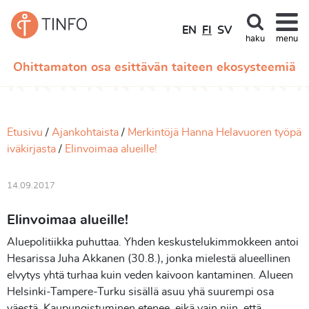
EN
FI
SV
haku
menu
Ohittamaton osa esittävän taiteen ekosysteemiä
Etusivu
Ajankohtaista
Merkintöjä Hanna Helavuoren työpä
iväkirjasta
Elinvoimaa alueille!
14.09.2017
Elinvoimaa alueille!
Aluepolitiikka puhuttaa. Yhden keskustelukimmokkeen antoi
Hesarissa Juha Akkanen (30.8.), jonka mielestä alueellinen
elvytys yhtä turhaa kuin veden kaivoon kantaminen. Alueen
Helsinki-Tampere-Turku sisällä asuu yhä suurempi osa
väestä. Kaupungistuminen etenee, eikä vain niin, että