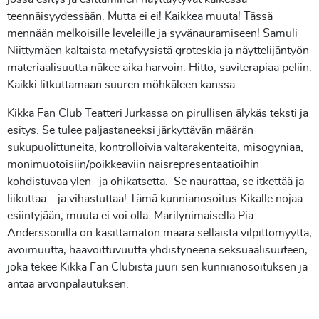
teennäisyydessään. Mutta ei ei! Kaikkea muuta! Tässä
mennään melkoisille leveleille ja syvänauramiseen! Samuli
Niittymäen kaltaista metafyysistä groteskia ja näyttelijäntyön
materiaalisuutta näkee aika harvoin. Hitto, saviterapiaa peliin.
Kaikki litkuttamaan suuren möhkäleen kanssa.
Kikka Fan Club Teatteri Jurkassa on pirullisen älykäs teksti ja
esitys. Se tulee paljastaneeksi järkyttävän määrän
sukupuolittuneita, kontrolloivia valtarakenteita, misogyniaa,
monimuotoisiin/poikkeaviin naisrepresentaatioihin
kohdistuvaa ylen- ja ohikatsetta. Se naurattaa, se itkettää ja
liikuttaa – ja vihastuttaa! Tämä kunnianosoitus Kikalle nojaa
esiintyjään, muuta ei voi olla. Marilynimaisella Pia
Anderssonilla on käsittämätön määrä sellaista vilpittömyyttä,
avoimuutta, haavoittuvuutta yhdistyneenä seksuaalisuuteen,
joka tekee Kikka Fan Clubista juuri sen kunnianosoituksen ja
antaa arvonpalautuksen.