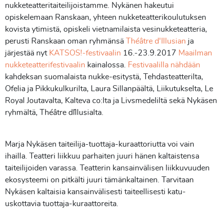
nukketeatteritaiteilijoistamme. Nykänen hakeutui
opiskelemaan Ranskaan, yhteen nukketeatterikoulutuksen
kovista ytimistä, opiskeli vietnamilaista vesinukketeatteria,
perusti Ranskaan oman ryhmänsä
Théâtre d'Illusian
ja
järjestää nyt
KATSOS!-festivaalin
16.-23.9.2017
Maailman
nukketeatterifestivaalin
kainalossa.
Festivaalilla nähdään
kahdeksan suomalaista nukke-esitystä, Tehdasteatterilta,
Ofelia ja Pikkukulkurilta, Laura Sillanpäältä, Liikutukselta, Le
Royal Joutavalta, Kalteva co:lta ja Livsmedeliltä sekä Nykäsen
ryhmältä, Théâtre d´Illusialta.
Marja Nykäsen taiteilija-tuottaja-kuraattoriutta voi vain
ihailla. Teatteri liikkuu parhaiten juuri hänen kaltaistensa
taiteilijoiden varassa. Teatterin kansainvälisen liikkuvuuden
ekosysteemi on pitkälti juuri tämänkaltainen. Tarvitaan
Nykäsen kaltaisia kansainvälisesti taiteellisesti katu-
uskottavia tuottaja-kuraattoreita.