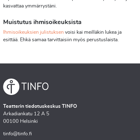
kasvattaa ymmärrystäni.
Muistutus ihmisoikeuksista
Ihmisoikeuksien julistuksen
voisi kai meilläkin lukea ja
esittää. Ehkä samaa tarvittaisiin myös perustuslaista.
Teatterin tiedotuskeskus TINFO
Arkadiankatu 12 A 5
00100 Helsinki
tinfo@tinfo.fi