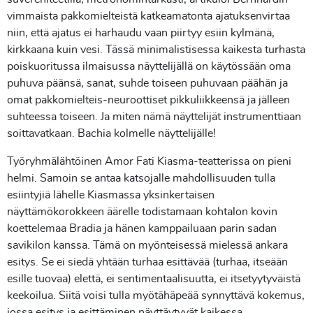
vimmaista pakkomielteistä katkeamatonta ajatuksenvirtaa
niin, että ajatus ei harhaudu vaan piirtyy esiin kylmänä,
kirkkaana kuin vesi. Tässä minimalistisessa kaikesta turhasta
poiskuoritussa ilmaisussa näyttelijällä on käytössään oma
puhuva päänsä, sanat, suhde toiseen puhuvaan päähän ja
omat pakkomielteis-neuroottiset pikkuliikkeensä ja jälleen
suhteessa toiseen. Ja miten nämä näyttelijät instrumenttiaan
soittavatkaan. Bachia kolmelle näyttelijälle!
Työryhmälähtöinen Amor Fati Kiasma-teatterissa on pieni
helmi. Samoin se antaa katsojalle mahdollisuuden tulla
esiintyjiä lähelle Kiasmassa yksinkertaisen
näyttämökorokkeen äärelle todistamaan kohtalon kovin
koettelemaa Bradia ja hänen kamppailuaan parin sadan
savikilon kanssa. Tämä on myönteisessä mielessä ankara
esitys. Se ei siedä yhtään turhaa esittävää (turhaa, itseään
esille tuovaa) elettä, ei sentimentaalisuutta, ei itsetyytyväistä
keekoilua. Siitä voisi tulla myötähäpeää synnyttävä kokemus,
jossa esitys ja esittäminen näyttäytyvät kaikessa