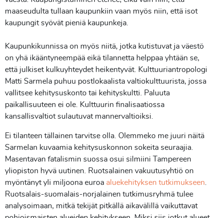
maaseudulta tullaan kaupunkiin vaan myös niin, että isot
kaupungit syövät pieniä kaupunkeja.
Kaupunkikunnissa on myös niitä, jotka kutistuvat ja väestö
on yhä ikääntyneempää eikä tilannetta helppaa yhtään se,
että julkiset kulkuyhteydet heikentyvät. Kulttuuriantropologi
Matti Sarmela puhuu postlokaalista valtiokulttuurista, jossa
vallitsee kehitysuskonto tai kehityskultti. Paluuta
paikallisuuteen ei ole. Kulttuurin finalisaatiossa
kansallisvaltiot sulautuvat mannervaltioiksi.
Ei tilanteen tällainen tarvitse olla. Olemmeko me juuri näitä
Sarmelan kuvaamia kehitysuskonnon sokeita seuraajia.
Masentavan fatalismin suossa osui silmiini Tampereen
yliopiston hyvä uutinen. Ruotsalainen vakuutusyhtiö on
myöntänyt yli miljoona euroa
aluekehityksen tutkimukseen
.
Ruotsalais-suomalais-norjalainen tutkimusryhmä tulee
analysoimaan, mitkä tekijät pitkällä aikavälillä vaikuttavat
pohjoismaisten alueiden kehitykseen. Miksi siis jotkut alueet