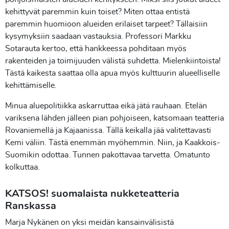
kehittyvät paremmin kuin toiset? Miten ottaa entistä
paremmin huomioon alueiden erilaiset tarpeet? Tällaisiin
kysymyksiin saadaan vastauksia. Professori Markku
Sotarauta kertoo, että hankkeessa pohditaan myös
rakenteiden ja toimijuuden välistä suhdetta. Mielenkiintoista!
Tästä kaikesta saattaa olla apua myös kulttuurin alueelliselle
kehittämiselle.
Minua aluepolitiikka askarruttaa eikä jätä rauhaan. Etelän
variksena lähden jälleen pian pohjoiseen, katsomaan teatteria
Rovaniemellä ja Kajaanissa. Tällä keikalla jää valitettavasti
Kemi väliin. Tästä enemmän myöhemmin. Niin, ja Kaakkois-
Suomikin odottaa. Tunnen pakottavaa tarvetta. Omatunto
kolkuttaa.
KATSOS! suomalaista nukketeatteria
Ranskassa
Marja Nykänen on yksi meidän kansainvälisistä