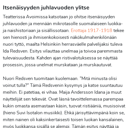
Itsenäisyyden juhlavuoden ylitse
Teatterissa Avoimissa katsotaan jo ohitse itsenäisyyden
juhlavuoden ja mennään mikrotasolle suomalaiseen luokka-
ja naishistoriaan ja sisällissotaan.
Erottaja 1917-1918
tekee
sen hienosti ja ihmisenkokoisesti näkökulmahenkilönään
nuori tyttö, maalta Helsinkiin herrasväelle palvelijaksi tuleva
Ida Redsven. Esitys vilauttaa unelmaa ja toivoa paremmasta
tulevaisuudesta. Kahden ajan ristivalotuksessa se näyttää
prosessin, jossa unelmat murskataan ja murskautuvat.
Nuori Redsven tuomitaan kuolemaan. ”Mitä minusta olisi
voinut tulla?” Tämä Redsvenin kysymys ja katse suuntautuu
meihin. Ei patetiaa, ei vihaa. Maija Andersson Idana ja muut
näyttelijät sen tekevät. Ovat läsnä tavoittelemassa parempaa
kukin omasta asemastaan käsin, tuovat ristiääniä, musisoivat
(hieno Suvi Isotalon musiikki). Ehkä järisyttävimpänä koin se,
miten nainen oli kaksinkertaisesti toisen luokan kansalainen,
myös luokkansa sisällä se alempi. Tämän esitys näyttää ja