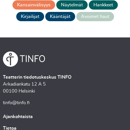
Kansainvälisyys
Näytelmät
Hankkeet
Kirjailijat
Kääntäjät
Avoimet haut
Teatterin tiedotuskeskus TINFO
Arkadiankatu 12 A 5
00100 Helsinki
tinfo@tinfo.fi
Ajankohtaista
Tietoa