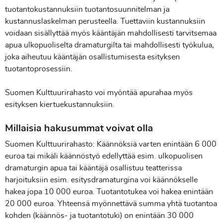
tuotantokustannuksiin tuotantosuunnitelman ja
kustannuslaskelman perusteella. Tuettaviin kustannuksiin
voidaan sisällyttää myös kääntäjän mahdollisesti tarvitsemaa
apua ulkopuoliselta dramaturgilta tai mahdollisesti työkulua,
joka aiheutuu kääntäjän osallistumisesta esityksen
tuotantoprosessiin.
Suomen Kulttuurirahasto voi myöntää apurahaa myös
esityksen kiertuekustannuksiin.
Millaisia hakusummat voivat olla
Suomen Kulttuurirahasto: Käännöksiä varten enintään 6 000
euroa tai mikäli käännöstyö edellyttää esim. ulkopuolisen
dramaturgin apua tai kääntäjä osallistuu teatterissa
harjoituksiin esim. esitysdramaturgina voi käännökselle
hakea jopa 10 000 euroa. Tuotantotukea voi hakea enintään
20 000 euroa. Yhteensä myönnettävä summa yhtä tuotantoa
kohden (käännös- ja tuotantotuki) on enintään 30 000