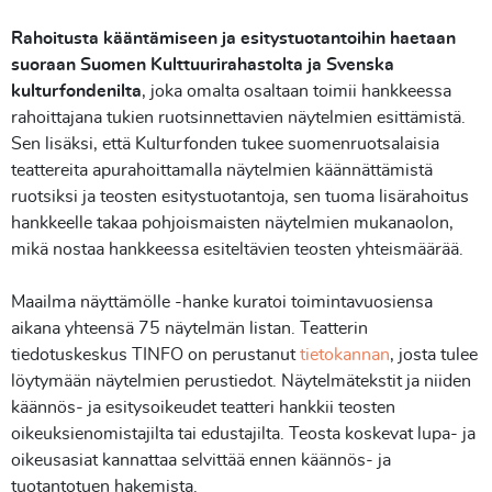
Rahoitusta kääntämiseen ja esitystuotantoihin haetaan
suoraan Suomen Kulttuurirahastolta ja Svenska
kulturfondenilta
, joka omalta osaltaan toimii hankkeessa
rahoittajana tukien ruotsinnettavien näytelmien esittämistä.
Sen lisäksi, että Kulturfonden tukee suomenruotsalaisia
teattereita apurahoittamalla näytelmien käännättämistä
ruotsiksi ja teosten esitystuotantoja, sen tuoma lisärahoitus
hankkeelle takaa pohjoismaisten näytelmien mukanaolon,
mikä nostaa hankkeessa esiteltävien teosten yhteismäärää.
Maailma näyttämölle -hanke kuratoi toimintavuosiensa
aikana yhteensä 75 näytelmän listan. Teatterin
tiedotuskeskus TINFO on perustanut
tietokannan
, josta tulee
löytymään näytelmien perustiedot. Näytelmätekstit ja niiden
käännös- ja esitysoikeudet teatteri hankkii teosten
oikeuksienomistajilta tai edustajilta. Teosta koskevat lupa- ja
oikeusasiat kannattaa selvittää ennen käännös- ja
tuotantotuen hakemista.