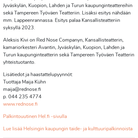
Jyväskylän, Kuopion, Lahden ja Turun kaupunginteattereihin
sekä Tampereen Työväen Teatteriin. Lisäksi esitys nähdään
mm. Lappeenrannassa. Esitys palaa Kansallisteatteriin
syksyllä 2023.
Aleksis Kivi on Red Nose Companyn, Kansallisteatterin,
kamariorkesteri Avantin, Jyväskylän, Kuopion, Lahden ja
Turun kaupunginteatterin sekä Tampereen Työväen Teatterin
yhteistuotanto.
Lisätiedot ja haastattelupyynnöt:
Tuottaja Maija Kühn
maija@rednose.fi
p. 044 235 4774
www.rednose.fi
Palkintouutinen Hel.fi -sivulla
Lue lisää Helsingin kaupungin taide- ja kulttuuripalkinnoista