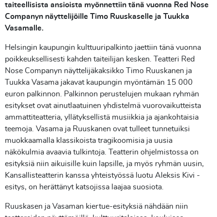
taiteellisista ansioista myönnettiin tänä vuonna Red Nose
Companyn näyttelijöille Timo Ruuskaselle ja Tuukka
Vasamalle.
Helsingin kaupungin kulttuuripalkinto jaettiin tänä vuonna
poikkeuksellisesti kahden taiteilijan kesken. Teatteri Red
Nose Companyn näyttelijäkaksikko Timo Ruuskanen ja
Tuukka Vasama jakavat kaupungin myöntämän 15 000
euron palkinnon. Palkinnon perustelujen mukaan ryhmän
esitykset ovat ainutlaatuinen yhdistelmä vuorovaikutteista
ammattiteatteria, yllätyksellistä musiikkia ja ajankohtaisia
teemoja. Vasama ja Ruuskanen ovat tulleet tunnetuiksi
muokkaamalla klassikoista tragikoomisia ja uusia
näkökulmia avaavia tulkintoja. Teatterin ohjelmistossa on
esityksiä niin aikuisille kuin lapsille, ja myös ryhmän uusin,
Kansallisteatterin kanssa yhteistyössä luotu Aleksis Kivi -
esitys, on herättänyt katsojissa laajaa suosiota.
Ruuskasen ja Vasaman kiertue-esityksiä nähdään niin