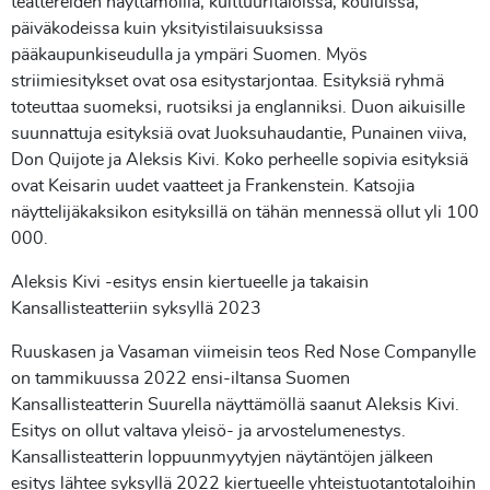
teattereiden näyttämöillä, kulttuuritaloissa, kouluissa,
päiväkodeissa kuin yksityistilaisuuksissa
pääkaupunkiseudulla ja ympäri Suomen. Myös
striimiesitykset ovat osa esitystarjontaa. Esityksiä ryhmä
toteuttaa suomeksi, ruotsiksi ja englanniksi. Duon aikuisille
suunnattuja esityksiä ovat Juoksuhaudantie, Punainen viiva,
Don Quijote ja Aleksis Kivi. Koko perheelle sopivia esityksiä
ovat Keisarin uudet vaatteet ja Frankenstein. Katsojia
näyttelijäkaksikon esityksillä on tähän mennessä ollut yli 100
000.
Aleksis Kivi -esitys ensin kiertueelle ja takaisin
Kansallisteatteriin syksyllä 2023
Ruuskasen ja Vasaman viimeisin teos Red Nose Companylle
on tammikuussa 2022 ensi-iltansa Suomen
Kansallisteatterin Suurella näyttämöllä saanut Aleksis Kivi.
Esitys on ollut valtava yleisö- ja arvostelumenestys.
Kansallisteatterin loppuunmyytyjen näytäntöjen jälkeen
esitys lähtee syksyllä 2022 kiertueelle yhteistuotantotaloihin