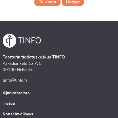
Palkinnot
Uutiset
Teatterin tiedotuskeskus TINFO
Arkadiankatu 12 A 5
00100 Helsinki
tinfo@tinfo.fi
Ajankohtaista
Tietoa
Kansainvälisyys