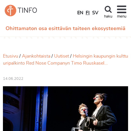
EN
FI
SV
haku
menu
Ohittamaton osa esittävän taiteen ekosysteemiä
Etusivu
Ajankohtaista
Uutiset
Helsingin kaupungin kulttu
uripalkinto Red Nose Companyn Timo Ruuskasel...
14.06.2022