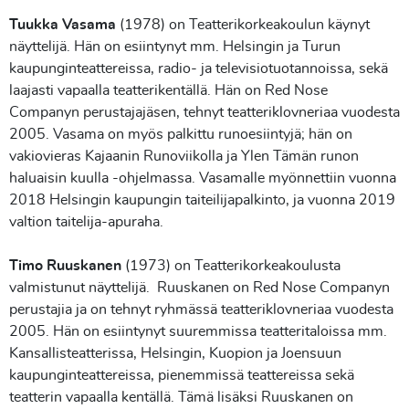
Tuukka Vasama
(1978) on Teatterikorkeakoulun käynyt
näyttelijä. Hän on esiintynyt mm. Helsingin ja Turun
kaupunginteattereissa, radio- ja televisiotuotannoissa, sekä
laajasti vapaalla teatterikentällä. Hän on Red Nose
Companyn perustajajäsen, tehnyt teatteriklovneriaa vuodesta
2005. Vasama on myös palkittu runoesiintyjä; hän on
vakiovieras Kajaanin Runoviikolla ja Ylen Tämän runon
haluaisin kuulla -ohjelmassa. Vasamalle myönnettiin vuonna
2018 Helsingin kaupungin taiteilijapalkinto, ja vuonna 2019
valtion taitelija-apuraha.
Timo Ruuskanen
(1973) on Teatterikorkeakoulusta
valmistunut näyttelijä. Ruuskanen on Red Nose Companyn
perustajia ja on tehnyt ryhmässä teatteriklovneriaa vuodesta
2005. Hän on esiintynyt suuremmissa teatteritaloissa mm.
Kansallisteatterissa, Helsingin, Kuopion ja Joensuun
kaupunginteattereissa, pienemmissä teattereissa sekä
teatterin vapaalla kentällä. Tämä lisäksi Ruuskanen on