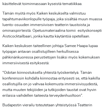
käsittelevät toiminnassaan kyseistä tematiikkaa.
Tämän myötä myös Kaiken keskukselta valmistuu
tapahtumaviikonlopulle työpaja, joka sisältää muun muassa
luento-osuuden immersiivisen teatterin taustoista ja
ominaispiirteistä. Opetusmateriaalina toimii esityskonsepti
Aisticocktailbaari, jonka kautta käytäntöä opetellaan.
Kaiken keskuksen taiteellinen johtaja Samee Haapa lupaa
työpajan antavan osallistujilleen herkullisessa
pähkinänkuoressa perustietojen lisäksi myös kokemuksen
immersiivisestä esityksestä:
“Odotan kiinnostuksella yhteistä työskentelyä. Tämän
konferenssin kohdalla kiinnostaa erityisesti se, että kaikilla
osallistujilla on jo vahvaa kokemusta immersiivisyydestä,
mutta muuten tekijöiden ja tutkijoiden taustat ovat hyvin
erilaisia vaihdellen taiteesta terveydenhuoltoon”.
Budapestin vierailu toteutetaan yhteistyössä Teatterin