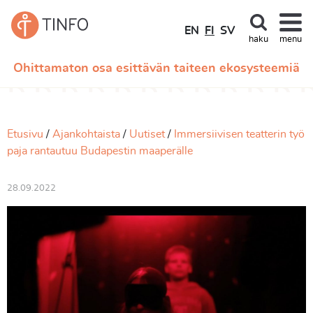
EN
FI
SV
haku
menu
Ohittamaton osa esittävän taiteen ekosysteemiä
Etusivu
Ajankohtaista
Uutiset
Immersiivisen teatterin työ
paja rantautuu Budapestin maaperälle
28.09.2022