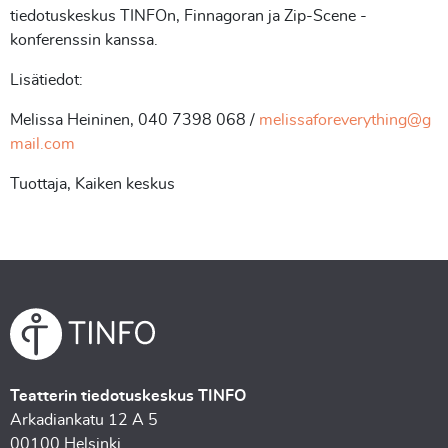
tiedotuskeskus TINFOn, Finnagoran ja Zip-Scene -
konferenssin kanssa.
Lisätiedot:
Melissa Heininen, 040 7398 068 /
melissaforeverything@g
mail.com
Tuottaja, Kaiken keskus
Teatterin tiedotuskeskus TINFO
Arkadiankatu 12 A 5
00100 Helsinki