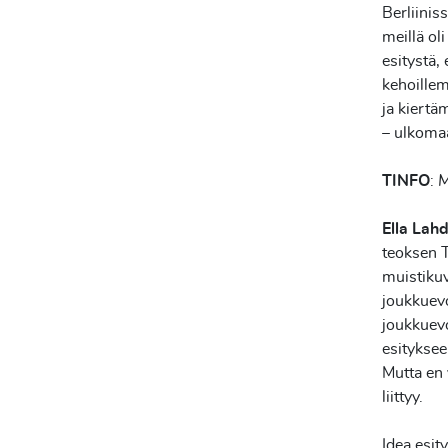
Berliiniss
meillä ol
esitystä,
kehoillem
ja kiert
– ulkoma
TINFO
:
M
Ella Lah
teoksen T
muistikuv
joukkuevo
joukkuevo
esitykseen
Mutta en 
liittyy.
Idea esit