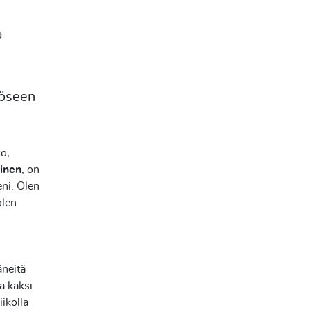
a
vöseen
o,
inen
, on
eni. Olen
olen
äneitä
a kaksi
ikolla