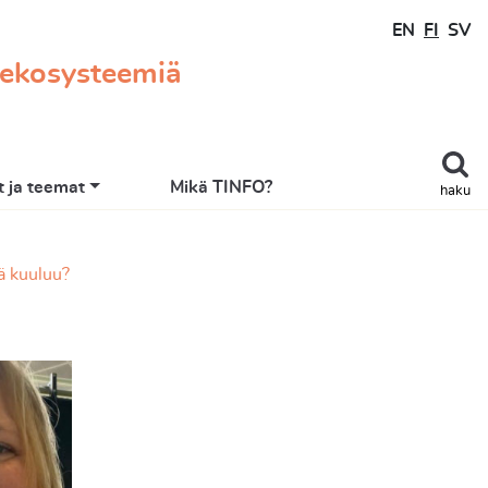
EN
FI
SV
 ekosysteemiä
 ja teemat
Mikä TINFO?
haku
ä kuuluu?