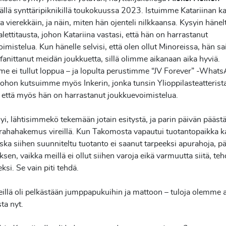
ällä synttäripiknikillä toukokuussa 2023. Istuimme Katariinan k
a vierekkäin, ja näin, miten hän ojenteli nilkkaansa. Kysyin hänel
alettitausta, johon Katariina vastasi, että hän on harrastanut
imistelua. Kun hänelle selvisi, että olen ollut Minoreissa, hän sa
 fanittanut meidän joukkuetta, sillä olimme aikanaan aika hyviä.
e ei tullut loppua – ja lopulta perustimme “JV Forever” -What
ohon kutsuimme myös Inkerin, jonka tunsin Ylioppilasteatterista
 että myös hän on harrastanut joukkuevoimistelua.
syi, lähtisimmekö tekemään jotain esitystä, ja parin päivän päästä
urahahakemus vireillä. Kun Takomosta vapautui tuotantopaikka k
ka siihen suunniteltu tuotanto ei saanut tarpeeksi apurahoja, 
ksen, vaikka meillä ei ollut siihen varoja eikä varmuutta siitä, t
eksi. Se vain piti tehdä.
illä oli pelkästään jumppapukuihin ja mattoon – tuloja olemme 
ta nyt.