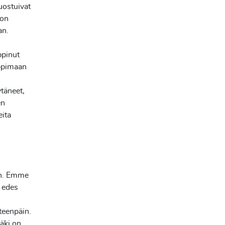
uostuivat
oon
aan.
ppinut
oppimaan
ytäneet,
en
eita
!
sin. Emme
 edes
teenpäin.
äki on