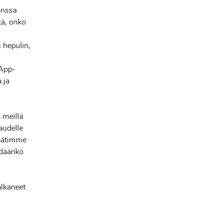
anssa
tä, onko
i hepulin,
sApp-
 ja
 meillä
audelle
päätimme
ehdäänkö
alkaneet