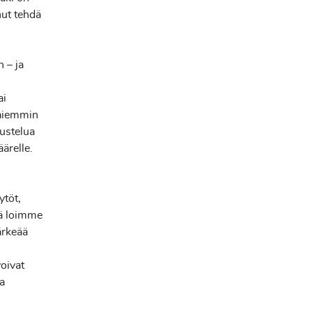
nut tehdä
 – ja
ai
 aiemmin
kustelua
ärelle.
ytöt,
hkä loimme
ärkeää
voivat
ja