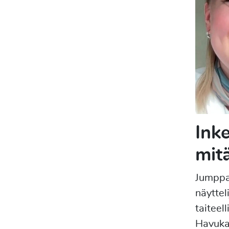
Ink
mit
Jumppat
näyttel
taiteel
Havuka