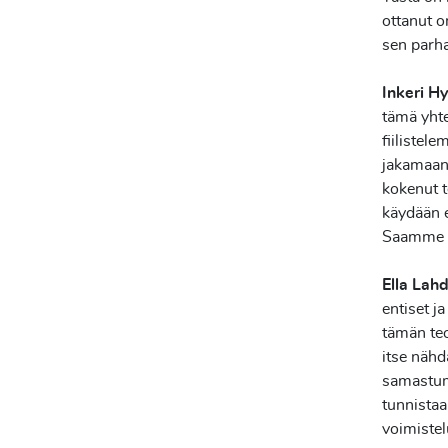
ottanut o
sen parh
Inkeri H
tämä yhte
fiilistel
jakamaan 
kokenut t
käydään e
Saamme ai
Ella Lah
entiset j
tämän teo
itse nähd
samastumi
tunnistaa
voimistel