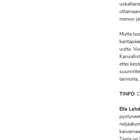
uskaltane
ottamaan 
menon jäl
Mutta tuo
kantapään
uutta. Vu
Kansallis
ettei kes
suunnitte
tarinoita
TINFO
:
O
Ella Lah
pystynee
neljääky
kaivamaa
Tästä on 