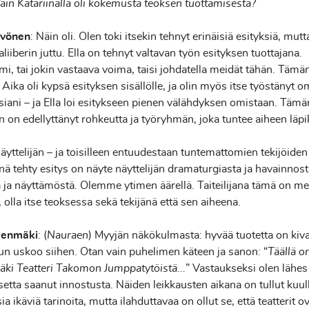
ain Katariinalla oli kokemusta teoksen tuottamisesta?
yvönen
: Näin oli. Olen toki itsekin tehnyt erinäisiä esityksiä, mut
aliiberin juttu. Ella on tehnyt valtavan työn esityksen tuottajana.
i, tai jokin vastaava voima, taisi johdatella meidät tähän. Tämän
 Aika oli kypsä esityksen sisällölle, ja olin myös itse työstänyt o
ani – ja Ella loi esitykseen pienen välähdyksen omistaan. Tämä
 on edellyttänyt rohkeutta ja työryhmän, joka tuntee aiheen läp
yttelijän – ja toisilleen entuudestaan tuntemattomien tekijöiden
nä tehty esitys on näyte näyttelijän dramaturgiasta ja havainnos
 ja näyttämöstä. Olemme ytimen äärellä. Taiteilijana tämä on m
olla itse teoksessa sekä tekijänä että sen aiheena.
denmäki
: (
Nauraen
) Myyjän näkökulmasta: hyvää tuotetta on kiv
un uskoo siihen. Otan vain puhelimen käteen ja sanon: “
Täällä on
ki Teatteri Takomon Jumppatytöistä...
” Vastaukseksi olen lähes
etta saanut innostusta. Näiden leikkausten aikana on tullut kuul
ia ikäviä tarinoita, mutta ilahduttavaa on ollut se, että teatterit o