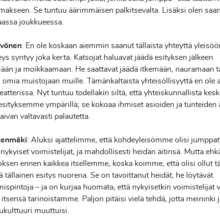
makseen. Se tuntuu äärimmäisen palkitsevalta. Lisäksi olen saa
aassa joukkueessa.
yvönen
: En ole koskaan aiemmin saanut tällaista yhteyttä yleisöön
ys syntyy joka kerta. Katsojat haluavat jäädä esityksen jälkeen
emään ja moikkaamaan. He saattavat jäädä itkemään, nauramaan t
omia muistojaan muille. Tämänkaltaista yhteisöllisyyttä en ole
eatterissa. Nyt tuntuu todellakin siltä, että yhteiskunnallista kes
sityksemme ympärillä; se kokoaa ihmiset asioiden ja tunteiden ä
van valtavasti palautetta.
denmäki
: Aluksi ajattelimme, että kohdeyleisömme olisi jumppat
a nykyiset voimistelijat, ja mahdollisesti heidän äitinsä. Mutta e
ksen ennen kaikkea itsellemme, koska koimme, että olisi ollut t
ä tällainen esitys nuorena. Se on tavoittanut heidät; he löytävät
spintoja – ja on kurjaa huomata, että nykyisetkin voimistelijat 
 itsensä tarinoistamme. Paljon pitäisi vielä tehdä, jotta meininki 
ukulttuuri muuttuisi.