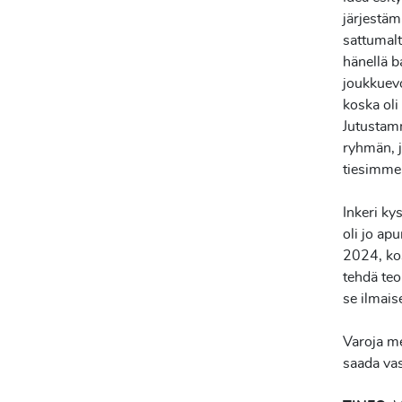
järjestäm
sattumalt
hänellä b
joukkuevo
koska oli
Jutustamm
ryhmän, j
tiesimme
Inkeri ky
oli jo ap
2024, kos
tehdä teo
se ilmais
Varoja me
saada vas