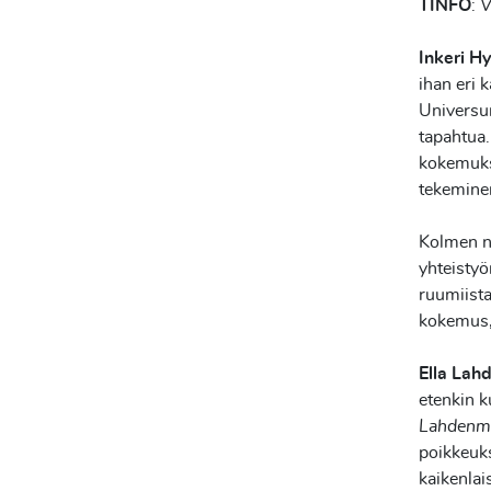
TINFO
:
V
Inkeri H
ihan eri k
Universum
tapahtua.
kokemuksi
tekeminen
Kolmen nä
yhteistyö
ruumiista
kokemus, 
Ella Lah
etenkin k
Lahdenmä
poikkeuks
kaikenlais