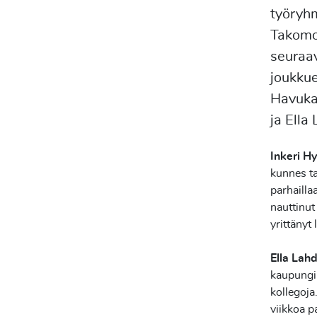
työryhm
Takomos
seuraav
joukkue
Havukai
ja Ell
Inkeri H
kunnes t
parhailla
nauttinut
yrittänyt
Ella Lah
kaupungin
kollegoja
viikkoa 