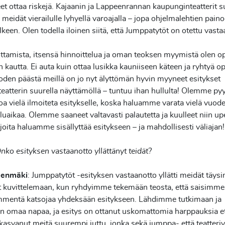
et ottaa riskejä. Kajaanin ja Lappeenrannan kaupunginteatterit s
meidät vierailulle lyhyellä varoajalla – jopa ohjelmalehtien pain
keen. Olen todella iloinen siitä, että Jumppatytöt on otettu vast
ttamista, itsensä hinnoittelua ja oman teoksen myymistä olen o
 kautta. Ei auta kuin ottaa lusikka kauniiseen käteen ja ryhtyä 
oden päästä meillä on jo nyt älyttömän hyvin myyneet esitykset
teatterin suurella näyttämöllä – tuntuu ihan hullulta! Olemme py
toa vielä ilmoiteta esitykselle, koska haluamme varata vielä vuod
luaikaa. Olemme saaneet valtavasti palautetta ja kuulleet niin up
, joita haluamme sisällyttää esitykseen – ja mahdollisesti väliajan
nko esityksen vastaanotto yllättänyt teidät?
denmäki
: Jumppatytöt -esityksen vastaanotto yllätti meidät täy
t kuvittelemaan, kun ryhdyimme tekemään teosta, että saisimme
mmentä katsojaa yhdeksään esitykseen. Lähdimme tutkimaan ja
n omaa napaa, ja esitys on ottanut uskomattomia harppauksia e
kasvanut meitä suurempi juttu, jonka sekä jumppa- että teatteriv