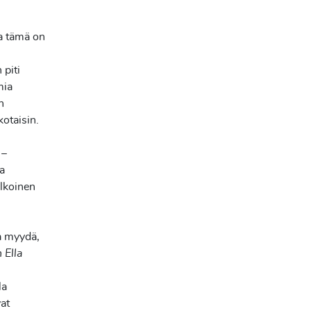
ta tämä on
 piti
mia
n
ikotaisin.
 –
ta
elkoinen
a myydä,
 Ella
la
vat