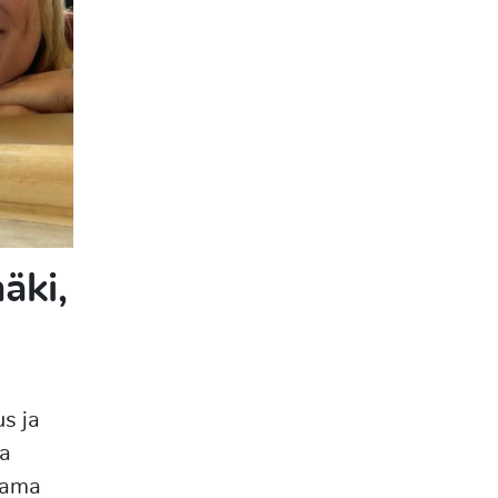
äki,
s ja
na
tama