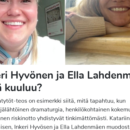
eri Hyvönen ja Ella Lahdenm
ä kuuluu?
ytöt-teos on esimerkki siitä, mitä tapahtuu, kun
ijälähtöinen dramaturgia, henkilökohtainen kokemu
linen riskinotto yhdistyvät tinkimättömästi. Katarii
isen, Inkeri Hyvösen ja Ella Lahdenmäen muodos