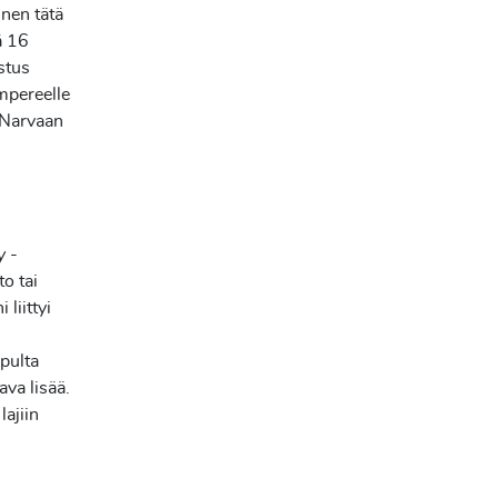
nnen tätä
ä 16
stus
mpereelle
 Narvaan
y
-
o tai
liittyi
opulta
ava lisää.
lajiin