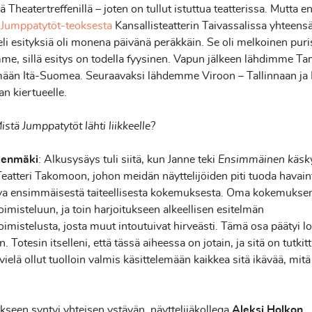
ä Theatertreffenillä – joten on tullut istuttua teatterissa. Mutta e
i
Jumppatytöt-teoksesta
Kansallisteatterin Taivassalissa yhteens
 eli esityksiä oli monena päivänä peräkkäin. Se oli melkoinen puri
me, sillä esitys on todella fyysinen. Vapun jälkeen lähdimme Ta
ämään Itä-Suomea. Seuraavaksi lähdemme Viroon – Tallinnaan ja
an kiertueelle.
istä Jumppatytöt lähti liikkeelle?
denmäki
: Alkusysäys tuli siitä, kun Janne teki
Ensimmäinen käsk
eatteri Takomoon, johon meidän näyttelijöiden piti tuoda havaint
a ensimmäisestä taiteellisesta kokemuksesta. Oma kokemukseni 
imisteluun, ja toin harjoitukseen alkeellisen esitelmän
imistelusta, josta muut intoutuivat hirveästi. Tämä osa päätyi l
. Totesin itselleni, että tässä aiheessa on jotain, ja sitä on tutkitt
vielä ollut tuolloin valmis käsittelemään kaikkea sitä ikävää, mitä 
ykseen syntyi yhteisen ystävän, näyttelijäkollega
Aleksi Holkon