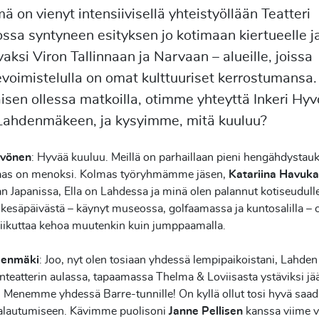
ä on vienyt intensiivisellä yhteistyöllään Teatteri
sa syntyneen esityksen jo kotimaan kiertueelle j
aksi Viron Tallinnaan ja Narvaan – alueille, joissa
voimistelulla on omat kulttuuriset kerrostumansa.
sen ollessa matkoilla, otimme yhteyttä Inkeri Hy
a Lahdenmäkeen, ja kysyimme, mitä kuuluu?
yvönen
: Hyvää kuuluu. Meillä on parhaillaan pieni hengähdystauk
aas on menoksi. Kolmas työryhmämme jäsen,
Katariina Havuka
an Japanissa, Ella on Lahdessa ja minä olen palannut kotiseudull
 kesäpäivästä – käynyt museossa, golfaamassa ja kuntosalilla – 
 liikuttaa kehoa muutenkin kuin jumppaamalla.
denmäki
: Joo, nyt olen tosiaan yhdessä lempipaikoistani, Lahden
teatterin aulassa, tapaamassa Thelma & Loviisasta ystäviksi jä
. Menemme yhdessä Barre-tunnille! On kyllä ollut tosi hyvä saad
palautumiseen. Kävimme puolisoni
Janne Pellisen
kanssa viime vi