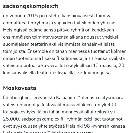
sadsongskomplex:fi
on vuonna 2015 perustettu kansainvälisesti toimiva
ammattiteatteriryhmä ja vapaiden taiteilijoiden yhteisö.
Helsingissä päämajaansa pitävä ryhmä on kahdeksan
ensimmäisen toimintavuotensa aikana noussut yhdeksi
suomalaisen teatterin aktiivisimmista kansainvälisistä
toimijoista. Ensemble on tähän mennessä tuottanut kolmen
oman tuotantonsa lisäksi 3 kotimaista ja 11 kansainvälistä
yhteistuotantoa sekä vieraillut esityksillään 13 maassa, 20
kansainvälisellä teatterifestivaalilla, 22 kaupungissa.
Moskovasta
Edinburghiin, Jerevanista Kajaaniin. Yhteensä esitysmäärä -
yhteistuotannot ja festivaalit mukaanlukien- on yli 400.
Katsojia esityksillä on tähän mennessä ollut reilusti yli
25.000. sadsongskomplex:fi -ryhmän edelliset tuotannot
ovat syyskuussa yhteistyössä Helsinki 98 -ryhmän kanssa