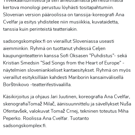
Ylivelkaantumisesta ja sen aiheuttamasta perhesurmasta
kertova monologi perustuu löyhästi tositapahtumiin.
Slovenian version pääroolissa on tanssija-koreografi Ana
Cvelfar ja esitys yhdistelee niin musiikkia, kuvataidetta,
tanssia kuin perinteistä teatteriakin.
sadsongskomplex:fi on vieraillut Sloveniassa useasti
aiemminkin. Ryhmä on tuottanut yhdessä Celjen
kaupunginteatterin kanssa Sofi Oksasen ”Puhdistus”- sekä
Kristian Smedsin ”Sad Songs from the Heart of Europe” -
näytelmien sloveniankieliset kantaesitykset. Ryhmä on myös
vieraillut esityksillään kahdesti Mariborin kansainvälisellä
Borštnikovo -teatterifestivaalilla.
Käsikirjoitus ja ohjaus Jari Juutinen, koreografia Ana Cvelfar,
skenografiaTomaž Milač, äänisuunnittelu ja sävellykset Nuša
Ofentavšek, valokuvat Tomaž Crnej, tekninen toteutus Miha
Peperko. Roolissa Ana Cvelfar. Tuotanto
sadsongskomplex:fi.