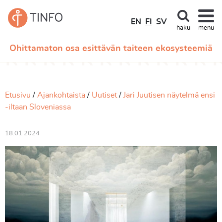
EN
FI
SV
haku
menu
Ohittamaton osa esittävän taiteen ekosysteemiä
Etusivu
Ajankohtaista
Uutiset
Jari Juutisen näytelmä ensi
-iltaan Sloveniassa
18.01.2024