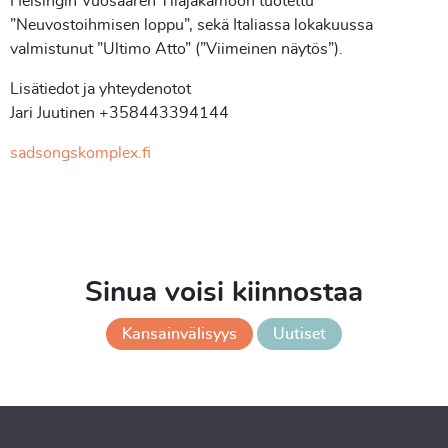
Helsingin Vuosaaren Tilajakamoon tuotettu
”Neuvostoihmisen loppu”, sekä Italiassa lokakuussa
valmistunut ”Ultimo Atto” (”Viimeinen näytös”).
Lisätiedot ja yhteydenotot
Jari Juutinen +358443394144
sadsongskomplex.fi
Sinua voisi kiinnostaa
Kansainvälisyys
Uutiset