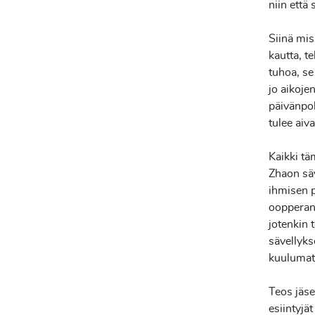
niin että
Siinä mis
kautta, t
tuhoa, se
jo aikoje
päivänpol
tulee aiv
Kaikki tä
Zhaon säve
ihmisen pe
oopperan 
jotenkin 
sävellyks
kuulumatt
Teos jäs
esiintyjä