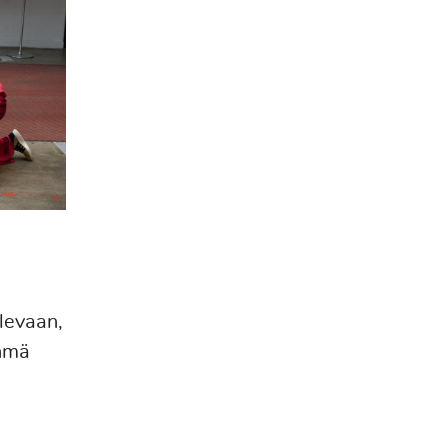
levaan,
yhmä