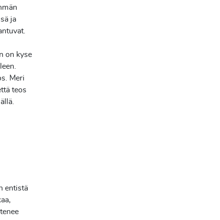
ryhmän
sä ja
aantuvat.
an on kyse
leen.
os. Meri
että teos
ällä.
n entistä
kaa,
etenee