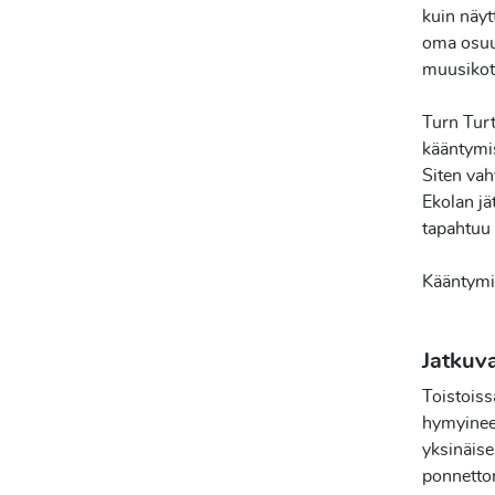
kuin näyt
oma osuus
muusikot 
Turn Turt
kääntymis
Siten vah
Ekolan jä
tapahtuu
Kääntymis
Jatkuv
Toistoiss
hymyineen
yksinäise
ponnetto