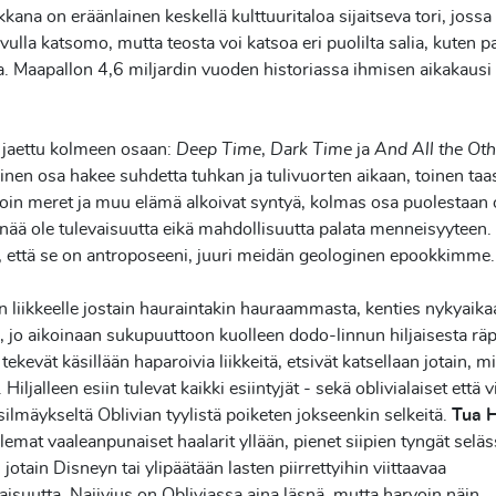
kkana on eräänlainen keskellä kulttuuritaloa sijaitseva tori, jossa
ivulla katsomo, mutta teosta voi katsoa eri puolilta salia, kuten pa
a. Maapallon 4,6 miljardin vuoden historiassa ihmisen aikakausi
 jaettu kolmeen osaan:
Deep Time
,
Dark Time
ja
And All the Ot
en osa hakee suhdetta tuhkan ja tulivuorten aikaan, toinen taa
lloin meret ja muu elämä alkoivat syntyä, kolmas osa puolestaan 
enää ole tulevaisuutta eikä mahdollisuutta palata menneisyyteen.
, että se on antroposeeni, juuri meidän geologinen epookkimme
 liikkeelle jostain hauraintakin hauraammasta, kenties nykyaika
 jo aikoinaan sukupuuttoon kuolleen dodo-linnun hiljaisesta räpi
 tekevät käsillään haparoivia liikkeitä, etsivät katsellaan jotain, m
. Hiljalleen esiin tulevat kaikki esiintyjät - sekä oblivialaiset että vi
silmäykseltä Oblivian tyylistä poiketen jokseenkin selkeitä.
Tua 
lemat vaaleanpunaiset haalarit yllään, pienet siipien tyngät selä
 jotain Disneyn tai ylipäätään lasten piirrettyihin viittaavaa
aisuutta. Naiivius on Obliviassa aina läsnä, mutta harvoin näin