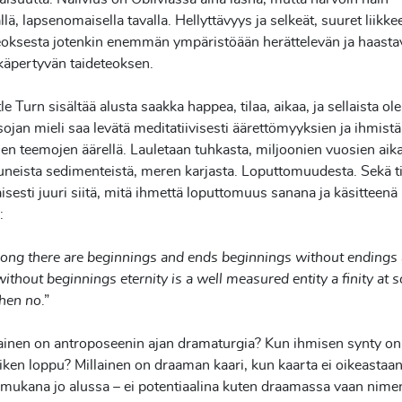
llä, lapsenomaisella tavalla. Hellyttävyys ja selkeät, suuret liikke
eoksesta jotenkin enemmän ympäristöään herättelevän ja haasta
 käpertyvän taideteoksen.
le Turn sisältää alusta saakka happea, tilaa, aikaa, ja sellaista ol
sojan mieli saa levätä meditatiivisesti äärettömyyksien ja ihmistä
n teemojen äärellä. Lauletaan tuhkasta, miljoonien vuosien aik
eista sedimenteistä, meren karjasta. Loputtomuudesta. Sekä ti
isesti juuri siitä, mitä ihmettä loputtomuus sanana ja käsitteenä
a:
ong there are beginnings and ends beginnings without endings
ithout beginnings eternity is a well measured entity a finity at
then no
.”
lainen on antroposeenin ajan dramaturgia? Kun ihmisen synty o
iken loppu? Millainen on draaman kaari, kun kaarta ei oikeastaan
 mukana jo alussa – ei potentiaalina kuten draamassa vaan ni