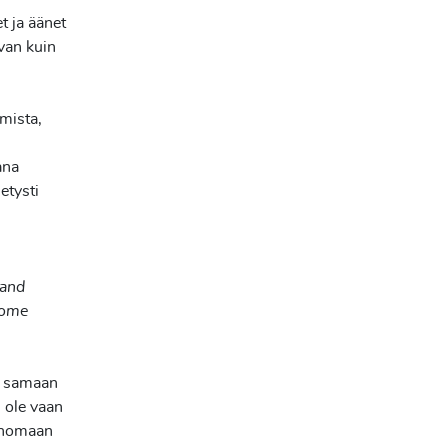
et ja äänet
van kuin
emista,
ana
etysti
 and
 some
n samaan
 ole vaan
menomaan