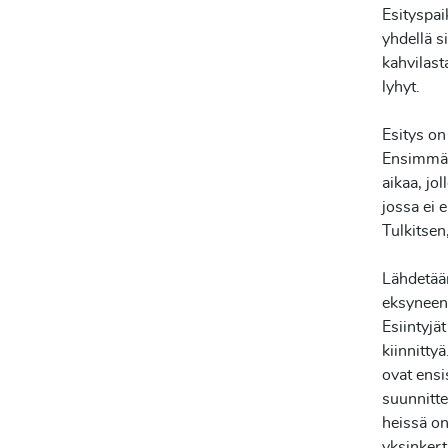
Esityspai
yhdellä s
kahvilast
lyhyt.
Esitys on
Ensimmäin
aikaa, jo
jossa ei 
Tulkitsen
Lähdetään
eksyneen,
Esiintyjät
kiinnittyä
ovat ensi
suunnitte
heissä on
yksinkert