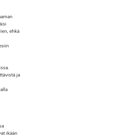
raaman
äisi
lien, ehkä
esiin
ssa.
ttävistä ja
,
alla
n
sa
vat ikään