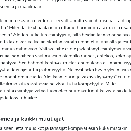
tseensä ja maailmaan.
leminen elävänä olentona – ei välttämättä vain ihmisenä – antro
ella? Miten taide ylipäätään on ottanut huomioon asemansa osa
enia? Aloitan tutkailun esiintyjistä, sillä heidän läsnäolonsa saa
 tälläkin kertaa laajan skaalan asioita ilman että tapa olla ja esit
i minua mihinkään. Valtava aihe ei ole jäykistänyt esiintymistä v
astaa ison aiheen vaatimuksiin olemalla runsas, antelias, koko aj
ääntyvä. Sen hahmot kantavat mielestäni mukana ei-inhimillisyy
yyttä, toislajisuutta ja ihmisyyttä. Ne ovat sekä hyvin yksilöllisiä 
rsoonattomia eliöitä. Yksikään ”suuri ja vakava kysymys” ei tule
le ilman sitä säröttävää heikkoutta tai kömpelyyttä. Miltei
tatuntia esiintyjiä katsottuani olen huumaantunut kaikista niistä 
joita teos tuhlailee.
pimeä ja kaikki muut ajat
a siten, että muusikot ja tanssijat kömpivät esiin kuka mistäkin.