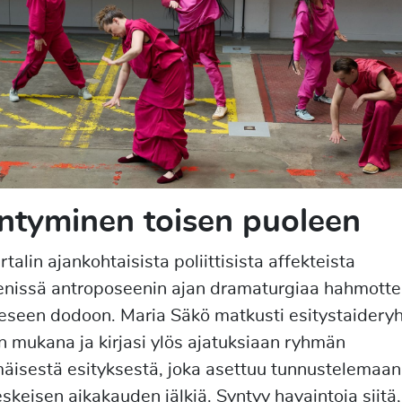
ntyminen toisen puoleen
alin ajankohtaisista poliittisista affekteista
nissä antroposeenin ajan dramaturgiaa hahmotte
eseen dodoon. Maria Säkö matkusti esitystaider
n mukana ja kirjasi ylös ajatuksiaan ryhmän
äisestä esityksestä, joka asettuu tunnustelemaan
skeisen aikakauden jälkiä. Syntyy havaintoja siitä,