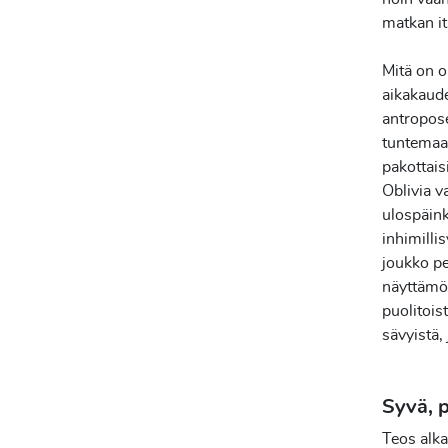
matkan i
Mitä on o
aikakaud
antropose
tuntemaan
pakottais
Oblivia v
ulospäink
inhimillis
joukko pe
näyttämöl
puolitois
sävyistä, 
Syvä, 
Teos alka