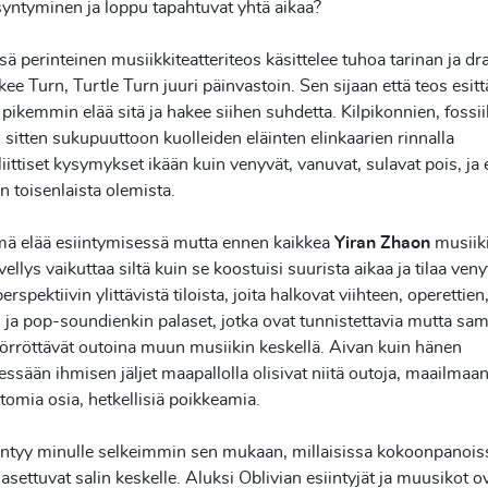
 syntyminen ja loppu tapahtuvat yhtä aikaa?
sä perinteinen musiikkiteatteriteos käsittelee tuhoa tarinan ja d
ekee Turn, Turtle Turn juuri päinvastoin. Sen sijaan että teos esitt
 pikemmin elää sitä ja hakee siihen suhdetta. Kilpikonnien, fossii
n sitten sukupuuttoon kuolleiden eläinten elinkaarien rinnalla
iittiset kysymykset ikään kuin venyvät, vanuvat, sulavat pois, ja 
an toisenlaista olemista.
mä elää esiintymisessä mutta ennen kaikkea
Yiran Zhaon
musiiki
llys vaikuttaa siltä kuin se koostuisi suurista aikaa ja tilaa veny
rspektiivin ylittävistä tiloista, joita halkovat viihteen, operettien
ja pop-soundienkin palaset, jotka ovat tunnistettavia mutta sam
törröttävät outoina muun musiikin keskellä. Aivan kuin hänen
essään ihmisen jäljet maapallolla olisivat niitä outoja, maailmaa
omia osia, hetkellisiä poikkeamia.
entyy minulle selkeimmin sen mukaan, millaisissa kokoonpanois
t asettuvat salin keskelle. Aluksi Oblivian esiintyjät ja muusikot o