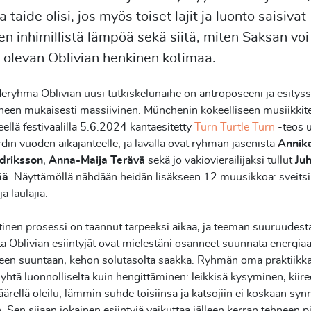
a taide olisi, jos myös toiset lajit ja luonto saisivat
n inhimillistä lämpöä sekä siitä, miten Saksan voi
a olevan Oblivian henkinen kotimaa.
deryhmä Oblivian uusi tutkiskelunaihe on antroposeeni ja esityss
iheen mukaisesti massiivinen. Münchenin kokeelliseen musiikkite
eellä festivaalilla 5.6.2024 kantaesitetty
Turn Turtle Turn
-teos u
rdin vuoden aikajänteelle, ja lavalla ovat ryhmän jäsenistä
Annik
driksson
,
Anna-Maija Terävä
sekä jo vakiovierailijaksi tullut
Ju
ää
. Näyttämöllä nähdään heidän lisäkseen 12 muusikkoa: sveitsi
ja laulajia.
inen prosessi on taannut tarpeeksi aikaa, ja teeman suuruudest
a Oblivian esiintyjät ovat mielestäni osanneet suunnata energia
een suuntaan, kehon solutasolta saakka. Ryhmän oma praktiikka
 yhtä luonnolliselta kuin hengittäminen: leikkisä kysyminen, kiir
äärellä oleilu, lämmin suhde toisiinsa ja katsojiin ei koskaan syn
. Sen sijaan jokainen esiintyjä vaikuttaa jälleen kerran tehneen p