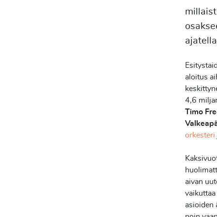
millaist
osaksee
ajatell
Esitystai
aloitus a
keskittyn
4,6 milja
Timo Fre
Valkeap
orkesteri
Kaksivuot
huolimatt
aivan uut
vaikuttaa
asioiden 
noin vaan