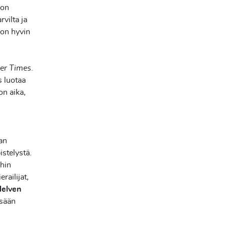
 on
rvilta ja
 on hyvin
her Times
.
s luotaa
on aika,
.
an
stelystä.
ihin
erailijat,
Helven
ssään