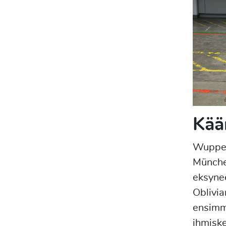
Kää
Wuppert
Münche
eksyne
Oblivia
ensimm
ihmiske