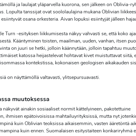
tämöllä ja laulajat yläparvella kuorona, sen jälkeen on Oblivia-
. Lopulta tanssijat ovat soololaulajina mukana Oblivian liikkees
esiintyvät osana orkesteria. Aivan lopuksi esiintyjät jälleen haj
le Turn -esityksen liikkumisesta näkyy vahvasti se, että koko aj
estä. Kääntyminen toisten, maailman, uuden, vanhan, itsen puo
vinta on juuri se hetki, jolloin käännytään, jolloin tapahtuu muut
ttimäiset katossa heijastelevat hohtavat kivet muistuttavat siitä, 
 isommassa kontekstissa, kokonaisen geologisen aikakauden sis
iä on näyttämöllä valtavasti, ylitsepursuavasti.
assa muutoksessa
a näkyvät ainakin sosiaaliset normit kättelyineen, pakotettuine
, ihmisen epätoivoisissa mahtailuyrityksissä, mutta nyt jotenki
mpinä kuin Oblivian teoksissa aikaisemmin, vasten ääretöntä ai
mampina kuin ennen. Suomalaisen esitystaiteen konkariryhmä 