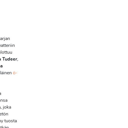
arjan
atteriin
lottuu
a Tudeer
,
ha
läinen
ö-
a
ansa
, joka
eetön
ny tuosta
itkän