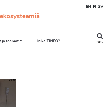
EN
FI
SV
 ekosysteemiä
 ja teemat
Mikä TINFO?
haku