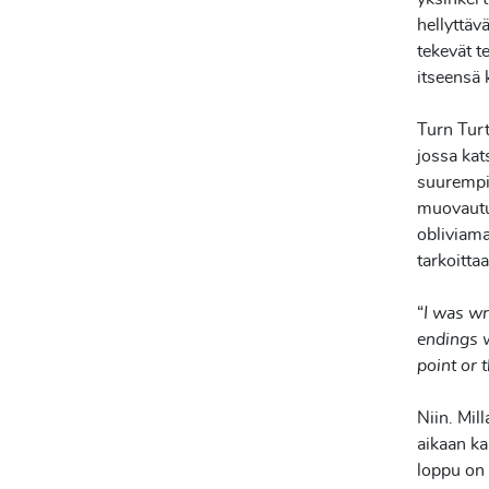
hellyttävä
tekevät t
itseensä
Turn Turt
jossa kat
suurempie
muovautun
obliviama
tarkoitta
“
I was wr
endings w
point or 
Niin. Mil
aikaan ka
loppu on