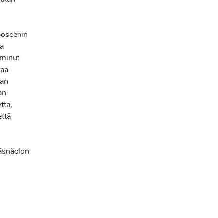
poseenin
na
 minut
tää
aan
an
ttä,
että
läsnäolon