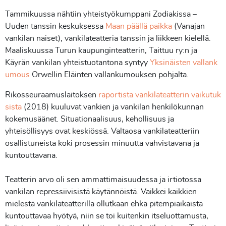
Tammikuussa nähtiin yhteistyökumppani Zodiakissa –
Uuden tanssin keskuksessa
Maan päällä paikka
(Vanajan
vankilan naiset), vankilateatteria tanssin ja liikkeen kielellä.
Maaliskuussa Turun kaupunginteatterin, Taittuu ry:n ja
Käyrän vankilan yhteistuotantona syntyy
Yksinäisten vallank
umous
Orwellin Eläinten vallankumouksen pohjalta.
Rikosseuraamuslaitoksen
raportista vankilateatterin vaikutuk
sista
(2018) kuuluvat vankien ja vankilan henkilökunnan
kokemusäänet. Situationaalisuus, kehollisuus ja
yhteisöllisyys ovat keskiössä. Valtaosa vankilateatteriin
osallistuneista koki prosessin minuutta vahvistavana ja
kuntouttavana.
Teatterin arvo oli sen ammattimaisuudessa ja irtiotossa
vankilan repressiivisistä käytännöistä. Vaikkei kaikkien
mielestä vankilateatterilla ollutkaan ehkä pitempiaikaista
kuntouttavaa hyötyä, niin se toi kuitenkin itseluottamusta,