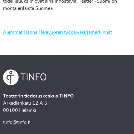
todellisuuksiin ovat aina innostavia. Teatteri-Suomi on
monta erilaista Suomea.
Aiemmat Hanna Helavuoren työpäiväkirjamerkinnät
Teatterin tiedotuskeskus TINFO
Arkadiankatu 12 A 5
00100 Helsinki
tinfo@tinfo.fi