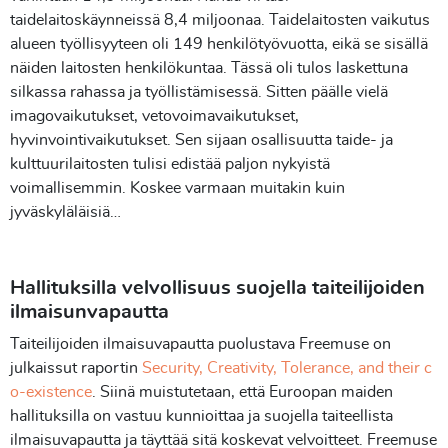
taidelaitoskäynneissä 8,4 miljoonaa. Taidelaitosten vaikutus
alueen työllisyyteen oli 149 henkilötyövuotta, eikä se sisällä
näiden laitosten henkilökuntaa. Tässä oli tulos laskettuna
silkassa rahassa ja työllistämisessä. Sitten päälle vielä
imagovaikutukset, vetovoimavaikutukset,
hyvinvointivaikutukset. Sen sijaan osallisuutta taide- ja
kulttuurilaitosten tulisi edistää paljon nykyistä
voimallisemmin. Koskee varmaan muitakin kuin
jyväskyläläisiä…
Hallituksilla velvollisuus suojella taiteilijoiden
ilmaisunvapautta
Taiteilijoiden ilmaisuvapautta puolustava Freemuse on
julkaissut raportin
Security, Creativity, Tolerance, and their c
o-existence
. Siinä muistutetaan, että Euroopan maiden
hallituksilla on vastuu kunnioittaa ja suojella taiteellista
ilmaisuvapautta ja täyttää sitä koskevat velvoitteet. Freemuse