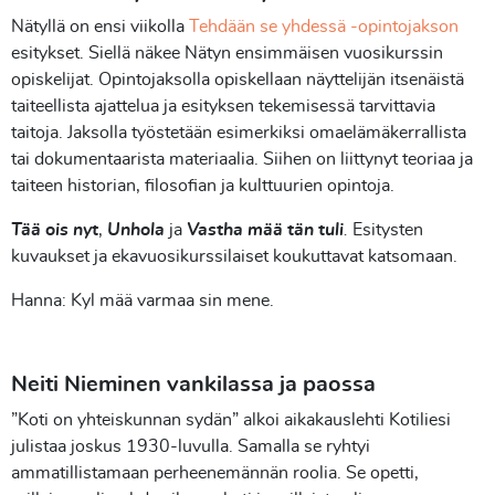
Nätyllä on ensi viikolla
Tehdään se yhdessä -opintojakson
esitykset. Siellä näkee Nätyn ensimmäisen vuosikurssin
opiskelijat. Opintojaksolla opiskellaan näyttelijän itsenäistä
taiteellista ajattelua ja esityksen tekemisessä tarvittavia
taitoja. Jaksolla työstetään esimerkiksi omaelämäkerrallista
tai dokumentaarista materiaalia. Siihen on liittynyt teoriaa ja
taiteen historian, filosofian ja kulttuurien opintoja.
Tää ois nyt
,
Unhola
ja
Vastha mää tän tuli
.
Esitysten
kuvaukset ja ekavuosikurssilaiset koukuttavat katsomaan.
Hanna: Kyl mää varmaa sin mene.
Neiti Nieminen vankilassa ja paossa
”Koti on yhteiskunnan sydän” alkoi aikakauslehti Kotiliesi
julistaa joskus 1930-luvulla. Samalla se ryhtyi
ammatillistamaan perheenemännän roolia. Se opetti,