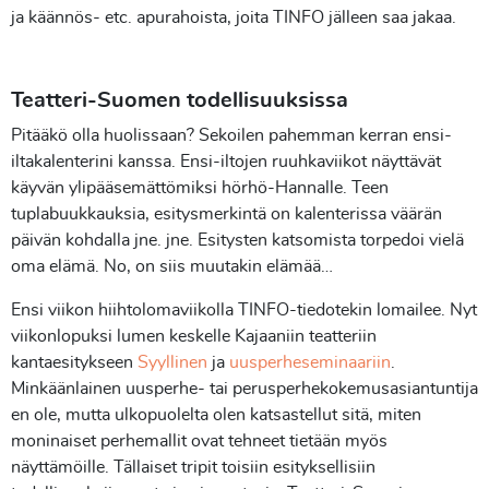
ja käännös- etc. apurahoista, joita TINFO jälleen saa jakaa.
Teatteri-Suomen todellisuuksissa
Pitääkö olla huolissaan? Sekoilen pahemman kerran ensi-
iltakalenterini kanssa. Ensi-iltojen ruuhkaviikot näyttävät
käyvän ylipääsemättömiksi hörhö-Hannalle. Teen
tuplabuukkauksia, esitysmerkintä on kalenterissa väärän
päivän kohdalla jne. jne. Esitysten katsomista torpedoi vielä
oma elämä. No, on siis muutakin elämää…
Ensi viikon hiihtolomaviikolla TINFO-tiedotekin lomailee. Nyt
viikonlopuksi lumen keskelle Kajaaniin teatteriin
kantaesitykseen
Syyllinen
ja
uusperheseminaariin
.
Minkäänlainen uusperhe- tai perusperhekokemusasiantuntija
en ole, mutta ulkopuolelta olen katsastellut sitä, miten
moninaiset perhemallit ovat tehneet tietään myös
näyttämöille. Tällaiset tripit toisiin esityksellisiin