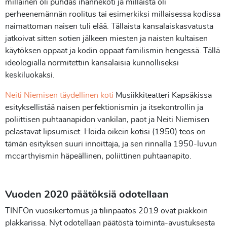
millainen oli puhdas ihannekoti ja millaista oli
perheenemännän roolitus tai esimerkiksi millaisessa kodissa
naimattoman naisen tuli elää. Tällaista kansalaiskasvatusta
jatkoivat sitten sotien jälkeen miesten ja naisten kultaisen
käytöksen oppaat ja kodin oppaat familismin hengessä. Tällä
ideologialla normitettiin kansalaisia kunnolliseksi
keskiluokaksi.
Neiti Niemisen täydellinen koti
Musiikkiteatteri Kapsäkissa
esityksellistää naisen perfektionismin ja itsekontrollin ja
poliittisen puhtaanapidon vankilan, paot ja Neiti Niemisen
pelastavat lipsumiset. Hoida oikein kotisi (1950) teos on
tämän esityksen suuri innoittaja, ja sen rinnalla 1950-luvun
mccarthyismin häpeällinen, poliittinen puhtaanapito.
Vuoden 2020 päätöksiä odotellaan
TINFOn vuosikertomus ja tilinpäätös 2019 ovat piakkoin
plakkarissa. Nyt odotellaan päätöstä toiminta-avustuksesta