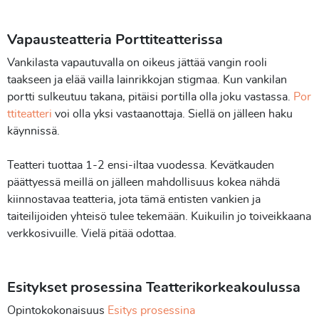
Vapausteatteria Porttiteatterissa
Vankilasta vapautuvalla on oikeus jättää vangin rooli
taakseen ja elää vailla lainrikkojan stigmaa. Kun vankilan
portti sulkeutuu takana, pitäisi portilla olla joku vastassa.
Por
ttiteatteri
voi olla yksi vastaanottaja. Siellä on jälleen haku
käynnissä.
Teatteri tuottaa 1-2 ensi-iltaa vuodessa. Kevätkauden
päättyessä meillä on jälleen mahdollisuus kokea nähdä
kiinnostavaa teatteria, jota tämä entisten vankien ja
taiteilijoiden yhteisö tulee tekemään. Kuikuilin jo toiveikkaana
verkkosivuille. Vielä pitää odottaa.
Esitykset prosessina Teatterikorkeakoulussa
Opintokokonaisuus
Esitys prosessina