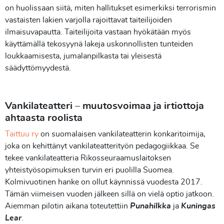
on huolissaan siitä, miten hallitukset esimerkiksi terrorismin
vastaisten lakien varjolla rajoittavat taiteilijoiden
ilmaisuvapautta. Taiteilijoita vastaan hyökätään myös
käyttämällä tekosyynä lakeja uskonnollisten tunteiden
loukkaamisesta, jumalanpilkasta tai yleisestä
säädyttömyydestä.
Vankilateatteri – muutosvoimaa ja irtiottoja
ahtaasta roolista
Taittuu ry
on suomalaisen vankilateatterin konkaritoimija,
joka on kehittänyt vankilateatterityön pedagogiikkaa. Se
tekee vankilateatteria Rikosseuraamuslaitoksen
yhteistyösopimuksen turvin eri puolilla Suomea.
Kolmivuotinen hanke on ollut käynnissä vuodesta 2017.
Tämän viimeisen vuoden jälkeen sillä on vielä optio jatkoon.
Aiemman pilotin aikana toteutettiin
Punahilkka
ja
Kuningas
Lear
.