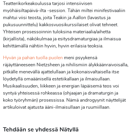
Teatterikorkeakoulussa tarjosi intensiivisen
myöhäisiltapäivä-ilta -session. Tähän miltei minifestivaaliin
mahtui viisi teosta, joita Teakin ja Aallon (lavastus ja
pukusuunnittelu) kakkosvuosikurssilaiset olivat tehneet.
Yhteisen prosessoinnin tuloksina materiaalia/aihetta
(kirjallista), näkökulmaa ja esitysdramaturgiaa ja ilmaisua
kehittämällä nähtiin hyvin, hyvin erilaisia teoksia.
Hyvän ja pahan tuolla puolen
meni psyykensä
räjäyttäneeseen Nietzsheen ja nihilismiin älykkäänraivoisalla,
pitkälle menevällä ajattelullaan ja kokonaisvaltaisella itse
löydetyllä omaäänisellä estetiikallaan ja ilmaisullaan.
Musikaalisuuden, liikkeen ja energian läpäisemä teos voi
syntyä yhteisessä rohkeassa (ohjaajan ja dramaturgin ja
koko työryhmän) prosessissa. Nämä androgyynit näyttelijät
artikuloivat ajatusta ääni-ilmaisullaan ja ruumiillaan.
Tehdään se yhdessä Nätyllä