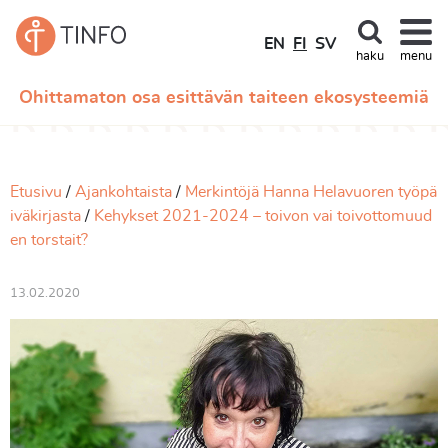
EN
FI
SV
haku
menu
Ohittamaton osa esittävän taiteen ekosysteemiä
Etusivu
Ajankohtaista
Merkintöjä Hanna Helavuoren työpä
iväkirjasta
Kehykset 2021-2024 – toivon vai toivottomuud
en torstait?
13.02.2020