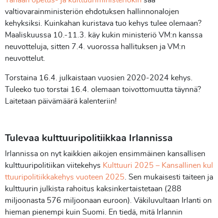
Tänään opetus- ja kulttuuriministeriökin
saa
valtiovarainministeriön ehdotuksen hallinnonalojen
kehyksiksi. Kuinkahan kuristava tuo kehys tulee olemaan?
Maaliskuussa 10.-11.3. käy kukin ministeriö VM:n kanssa
neuvotteluja, sitten 7.4. vuorossa hallituksen ja VM:n
neuvottelut.
Torstaina 16.4. julkaistaan vuosien 2020-2024 kehys.
Tuleeko tuo torstai 16.4. olemaan toivottomuutta täynnä?
Laitetaan päivämäärä kalenteriin!
Tulevaa kulttuuripolitiikkaa Irlannissa
Irlannissa on nyt kaikkien aikojen ensimmäinen kansallisen
kulttuuripolitiikan viitekehys
Kulttuuri 2025 – Kansallinen kul
ttuuripolitiikkakehys vuoteen 2025
. Sen mukaisesti taiteen ja
kulttuurin julkista rahoitus kaksinkertaistetaan (288
miljoonasta 576 miljoonaan euroon). Väkiluvultaan Irlanti on
hieman pienempi kuin Suomi. En tiedä, mitä Irlannin