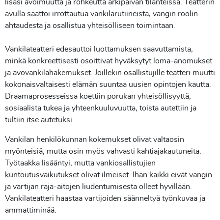
lisäsi avoimuutta ja rohkeutta arkipäivän tilanteissa. Teatterin
avulla saattoi irrottautua vankilarutiineista, vangin roolin
ahtaudesta ja osallistua yhteisölliseen toimintaan.
Vankilateatteri edesauttoi luottamuksen saavuttamista,
minkä konkreettisesti osoittivat hyväksytyt loma-anomukset
ja avovankilahakemukset. Joillekin osallistujille teatteri muutti
kokonaisvaltaisesti elämän suuntaa uusien opintojen kautta.
Draamaprosesseissa koettiin porukan yhteisöllisyyttä,
sosiaalista tukea ja yhteenkuuluvuutta, toista autettiin ja
tultiin itse autetuksi.
Vankilan henkilökunnan kokemukset olivat valtaosin
myönteisiä, mutta osin myös vahvasti kahtiajakautuneita.
Työtaakka lisääntyi, mutta vankiosallistujien
kuntoutusvaikutukset olivat ilmeiset. Ihan kaikki eivät vangin
ja vartijan raja-aitojen liudentumisesta olleet hyvillään.
Vankilateatteri haastaa vartijoiden säänneltyä työnkuvaa ja
ammattiminää.