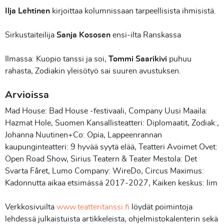
Ilja Lehtinen
kirjoittaa kolumnissaan tarpeellisista ihmisistä.
Sirkustaiteilija
Sanja Kososen
ensi-ilta Ranskassa
Ilmassa: Kuopio tanssi ja soi,
Tommi Saarikivi
puhuu
rahasta, Zodiakin yleisötyö sai suuren avustuksen.
Arvioissa
Mad House: Bad House -festivaali, Company Uusi Maaila:
Hazmat Hole, Suomen Kansallisteatteri: Diplomaatit, Zodiak:,
Johanna Nuutinen+Co: Opia, Lappeenrannan
kaupunginteatteri: 9 hyvää syytä elää, Teatteri Avoimet Ovet:
Open Road Show, Sirius Teatern & Teater Mestola: Det
Svarta Fåret, Lumo Company: WireDo, Circus Maximus:
Kadonnutta aikaa etsimässä 2017-2027, Kaiken keskus: lim
Verkkosivuilta
www.teatteritanssi.fi
löydät poimintoja
lehdessä julkaistuista artikkeleista, ohjelmistokalenterin sekä