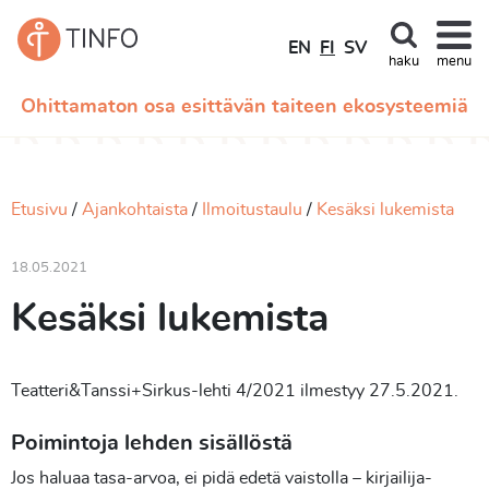
EN
FI
SV
haku
menu
Ohittamaton osa esittävän taiteen ekosysteemiä
Etusivu
Ajankohtaista
Ilmoitustaulu
Kesäksi lukemista
18.05.2021
Kesäksi lukemista
Teatteri&Tanssi+Sirkus-lehti 4/2021 ilmestyy 27.5.2021.
Poimintoja lehden sisällöstä
Jos haluaa tasa-arvoa, ei pidä edetä vaistolla –
kirjailija-