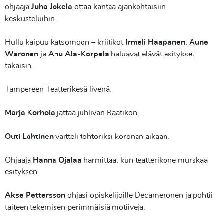
ohjaaja
Juha Jokela
ottaa kantaa ajankohtaisiin
keskusteluihin.
Hullu kaipuu katsomoon – kriitikot
Irmeli Haapanen
,
Aune
Waronen
ja
Anu Ala-Korpela
haluavat elävät esitykset
takaisin.
Tampereen Teatterikesä livenä.
Marja Korhola
jättää juhlivan Raatikon.
Outi Lahtinen
väitteli tohtoriksi koronan aikaan.
Ohjaaja
Hanna Ojalaa
harmittaa, kun teatterikone murskaa
esityksen.
Akse Pettersson
ohjasi opiskelijoille Decameronen ja pohtii
taiteen tekemisen perimmäisiä motiiveja.