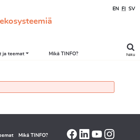
EN
FI
SV
 ekosysteemiä
 ja teemat
Mikä TINFO?
haku
teemat
Mikä TINFO?