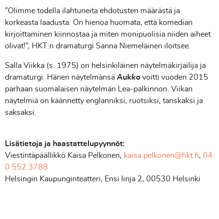
”Olimme todella ilahtuneita ehdotusten määrästä ja
korkeasta laadusta. On hienoa huomata, että komedian
kirjoittaminen kiinnostaa ja miten monipuolisia niiden aiheet
olivat!”, HKT:n dramaturgi Sanna Niemeläinen iloitsee.
Salla Viikka (s. 1975) on helsinkiläinen näytelmäkirjailija ja
dramaturgi. Hänen näytelmänsä
Aukko
voitti vuoden 2015
parhaan suomalaisen näytelmän Lea-palkinnon. Viikan
näytelmiä on käännetty englanniksi, ruotsiksi, tanskaksi ja
saksaksi.
Lisätietoja ja haastattelupyynnöt:
Viestintäpäällikkö Kaisa Pelkonen,
kaisa.pelkonen@hkt.fi
,
04
0 552 3788
Helsingin Kaupunginteatteri, Ensi linja 2, 00530 Helsinki