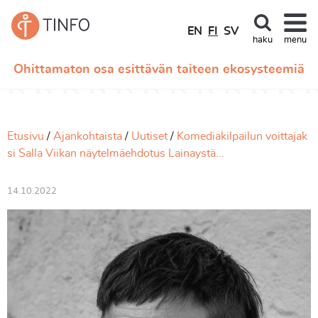
EN
FI
SV
haku
menu
Ohittamaton osa esittävän taiteen ekosysteemiä
Etusivu
Ajankohtaista
Uutiset
Komediakilpailun voittajak
si Salla Viikan näytelmäehdotus Lainaystä...
14.10.2022