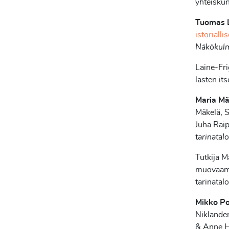
yhteisku
Tuomas L
istoriall
Näkökulmi
Laine-Fri
lasten it
Maria Mä
Mäkelä, S
Juha Raip
tarinatal
Tutkija Mä
muovaami
tarinatal
Mikko Pol
Niklander
& Anne H