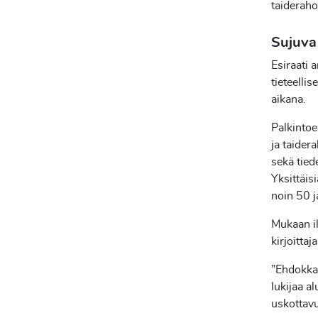
taideraho
Sujuv
Esiraati 
tieteelli
aikana.
Palkintoe
ja taidera
sekä tiede
Yksittäis
noin 50 j
Mukaan il
kirjoitta
”Ehdokkai
lukijaa a
uskottavu