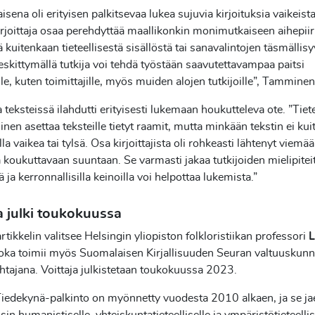
aisena oli erityisen palkitsevaa lukea sujuvia kirjoituksia vaikeista
irjoittaja osaa perehdyttää maallikonkin monimutkaiseen aihepiir
ä kuitenkaan tieteellisestä sisällöstä tai sanavalintojen täsmällis
eskittymällä tutkija voi tehdä työstään saavutettavampaa paitsi
lle, kuten toimittajille, myös muiden alojen tutkijoille”, Tamminen
a teksteissä ilahdutti erityisesti lukemaan houkutteleva ote. ”Tiet
minen asettaa teksteille tietyt raamit, mutta minkään tekstin ei ku
lla vaikea tai tylsä. Osa kirjoittajista oli rohkeasti lähtenyt viemä
 koukuttavaan suuntaan. Se varmasti jakaa tutkijoiden mielipitei
llä ja kerronnallisilla keinoilla voi helpottaa lukemista.”
a julki toukokuussa
artikkelin valitsee Helsingin yliopiston folkloristiikan professori
L
joka toimii myös Suomalaisen Kirjallisuuden Seuran valtuuskun
tajana. Voittaja julkistetaan toukokuussa 2023.
iedekynä-palkinto on myönnetty vuodesta 2010 alkaen, ja se ja