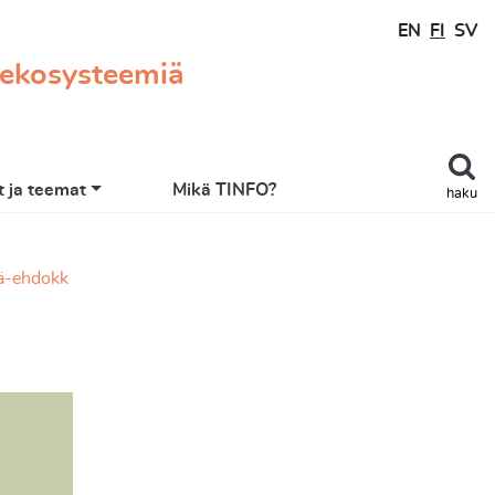
EN
FI
SV
 ekosysteemiä
 ja teemat
Mikä TINFO?
haku
nä-ehdokk