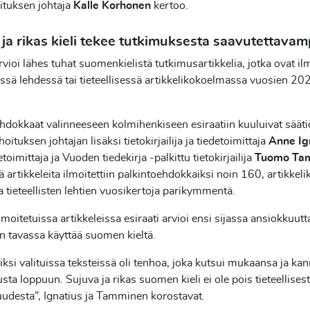
ituksen johtaja
Kalle Korhonen
kertoo.
a
ja rikas kieli tekee tutkimuksesta saavutettava
arvioi lähes tuhat suomenkielistä tutkimusartikkelia, jotka ovat i
sessä lehdessä tai tieteellisessä artikkelikokoelmassa vuosien 
hdokkaat valinneeseen kolmihenkiseen esiraatiin kuuluivat sääti
hoituksen johtajan lisäksi tietokirjailija ja tiedetoimittaja
Anne Ig
toimittaja ja Vuoden tiedekirja -palkittu tietokirjailija
Tuomo
Ta
iä artikkeleita ilmoitettiin palkintoehdokkaiksi noin 160, artikkel
a tieteellisten lehtien vuosikertoja parikymmentä.
moitetuissa artikkeleissa esiraati arvioi ensi sijassa ansiokkuutt
jan tavassa käyttää suomen kieltä.
ksi valituissa teksteissä oli tenhoa, joka kutsui mukaansa ja kann
lusta loppuun. Sujuva ja rikas suomen kieli ei ole pois tieteellises
udesta”, Ignatius ja Tamminen korostavat.