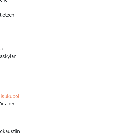
elle
tieteen
aa
väskylän
lisukupol
iitanen
lokaustiin