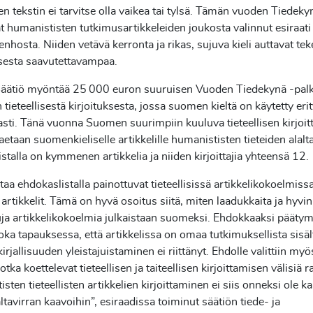
sen tekstin ei tarvitse olla vaikea tai tylsä. Tämän vuoden Tiedeky
 humanististen tutkimusartikkeleiden joukosta valinnut esiraati 
tenhosta. Niiden vetävä kerronta ja rikas, sujuva kieli auttavat t
sesta saavutettavampaa.
äätiö myöntää 25 000 euron suuruisen Vuoden Tiedekynä -pal
n tieteellisestä kirjoituksesta, jossa suomen kieltä on käytetty eri
sti. Tänä vuonna Suomen suurimpiin kuuluva tieteellisen kirjoi
jaetaan suomenkieliselle artikkelille humanististen tieteiden alalta
stalla on kymmenen artikkelia ja niiden kirjoittajia yhteensä 12
rtaa ehdokaslistalla painottuvat tieteellisissä artikkelikokoelmiss
t artikkelit. Tämä on hyvä osoitus siitä, miten laadukkaita ja hyvin
uja artikkelikokoelmia julkaistaan suomeksi. Ehdokkaaksi pääty
 joka tapauksessa, että artikkelissa on omaa tutkimuksellista sisäl
irjallisuuden yleistajuistaminen ei riittänyt. Ehdolle valittiin myö
jotka koettelevat tieteellisen ja taiteellisen kirjoittamisen välisiä ra
sten tieteellisten artikkelien kirjoittaminen ei siis onneksi ole k
altavirran kaavoihin”, esiraadissa toiminut säätiön tiede- ja