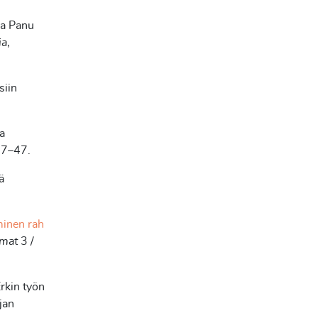
a Panu
ia
,
siin
a
27–47.
ä
minen rah
omat
3 /
rkin työn
jan