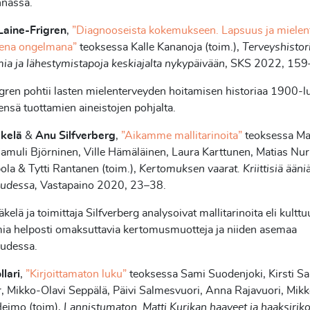
nnassa.
aine-Frigren
,
”Diagnooseista kokemukseen. Lapsuus ja mielen
isena ongelmana”
teoksessa Kalle Kananoja (toim.),
Terveyshistori
a ja lähestymistapoja keskiajalta nykypäivään
, SKS 2022, 15
gren pohtii lasten mielenterveyden hoitamisen historiaa 1900-l
sensä tuottamien aineistojen pohjalta.
kelä
&
Anu Silfverberg
,
”Aikamme mallitarinoita”
teoksessa Ma
amuli Björninen, Ville Hämäläinen, Laura Karttunen, Matias Nu
ola & Tytti Rantanen (toim.),
Kertomuksen vaarat. Kriittisiä ääni
oudessa,
Vastapaino 2020, 23–38.
kelä ja toimittaja Silfverberg analysoivat mallitarinoita eli kulttu
a helposti omaksuttavia kertomusmuotteja ja niiden asemaa
oudessa.
lari
,
”Kirjoittamaton luku”
teoksessa Sami Suodenjoki, Kirsti Sa
, Mikko-Olavi Seppälä, Päivi Salmesvuori, Anna Rajavuori, Mikko
eimo (toim),
Lannistumaton. Matti Kurikan haaveet ja haaksiriko