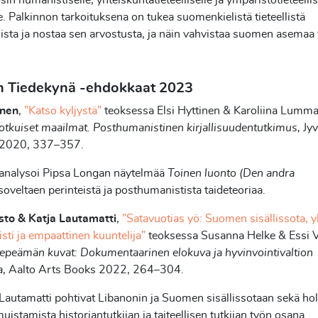
in humanistiselle, yhteiskuntatieteelliselle ja ympäristötieteellis
le. Palkinnon tarkoituksena on tukea suomenkielistä tieteellistä
mista ja nostaa sen arvostusta, ja näin vahvistaa suomen asemaa 
 Tiedekynä -ehdokkaat 2023
inen
,
”Katso kyljystä”
teoksessa Elsi Hyttinen & Karoliina Lumm
otkuiset maailmat. Posthumanistinen kirjallisuudentutkimus,
Jy
o 2020, 337–357.
 analysoi Pipsa Longan näytelmää
Toinen luonto (Den andra
soveltaen perinteistä ja posthumanistista taideteoriaa.
sto & Katja Lautamatti
,
”Satavuotias yö: Suomen sisällissota, y
sti ja empaattinen kuuntelija”
teoksessa Susanna Helke & Essi V
epeämän kuvat: Dokumentaarinen elokuva ja hyvinvointivaltion
a
, Aalto Arts Books 2022, 264–304.
 Lautamatti pohtivat Libanonin ja Suomen sisällissotaan sekä ho
 muistamista historiantutkijan ja taiteellisen tutkijan työn osana.