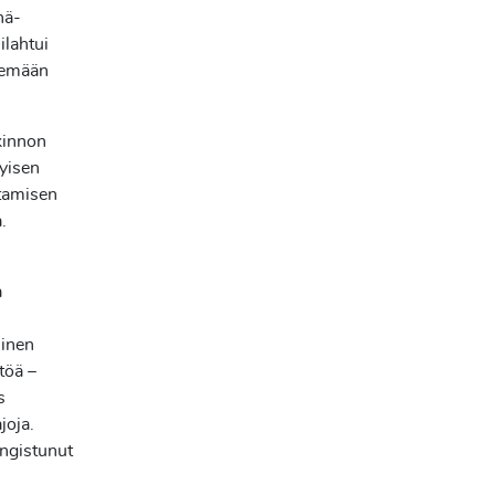
nä-
ilahtui
ekemään
kinnon
tyisen
ttamisen
.
.
a
minen
töä –
s
joja.
angistunut