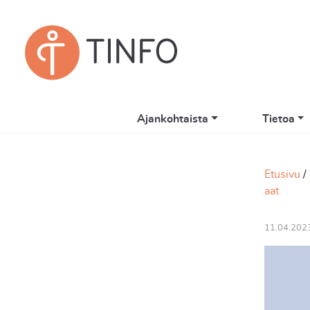
Ajankohtaista
Tietoa
Etusivu
aat
11.04.202