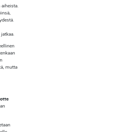
 aiheista.
iinsä,
yydestä.
 jatkaa.
eellinen
itenkaan
än
tä, mutta
otte
nan
etaan