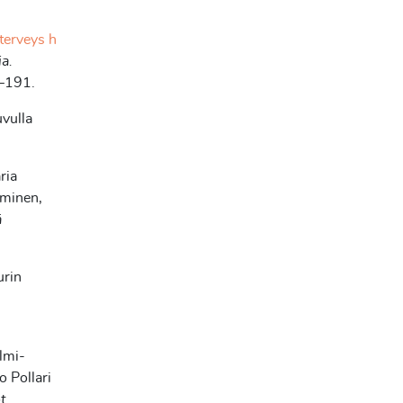
terveys h
a.
9–191.
uvulla
ria
rminen,
ä
urin
lmi-
 Pollari
t