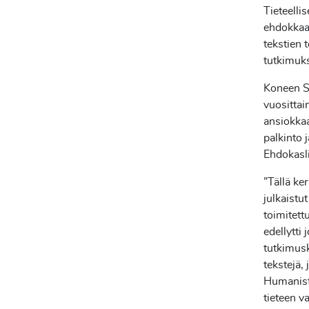
Tieteelli
ehdokkaat
tekstien 
tutkimuk
Koneen S
vuosittai
ansiokkaa
palkinto 
Ehdokasli
”Tällä ke
julkaistu
toimitett
edellytti
tutkimusk
tekstejä, 
Humanisti
tieteen v