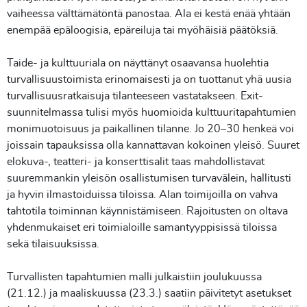
vaiheessa välttämätöntä panostaa. Ala ei kestä enää yhtään
enempää epäloogisia, epäreiluja tai myöhäisiä päätöksiä.
Taide- ja kulttuuriala on näyttänyt osaavansa huolehtia
turvallisuustoimista erinomaisesti ja on tuottanut yhä uusia
turvallisuusratkaisuja tilanteeseen vastatakseen. Exit-
suunnitelmassa tulisi myös huomioida kulttuuritapahtumien
monimuotoisuus ja paikallinen tilanne. Jo 20–30 henkeä voi
joissain tapauksissa olla kannattavan kokoinen yleisö. Suuret
elokuva-, teatteri- ja konserttisalit taas mahdollistavat
suuremmankin yleisön osallistumisen turvavälein, hallitusti
ja hyvin ilmastoiduissa tiloissa. Alan toimijoilla on vahva
tahtotila toiminnan käynnistämiseen. Rajoitusten on oltava
yhdenmukaiset eri toimialoille samantyyppisissä tiloissa
sekä tilaisuuksissa.
Turvallisten tapahtumien malli julkaistiin joulukuussa
(21.12.) ja maaliskuussa (23.3.) saatiin päivitetyt asetukset