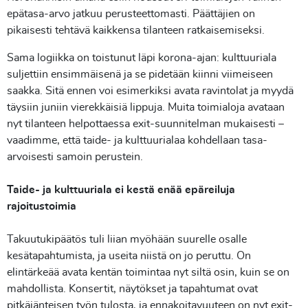
epätasa-arvo jatkuu perusteettomasti. Päättäjien on
pikaisesti tehtävä kaikkensa tilanteen ratkaisemiseksi.
Sama logiikka on toistunut läpi korona-ajan: kulttuuriala
suljettiin ensimmäisenä ja se pidetään kiinni viimeiseen
saakka. Sitä ennen voi esimerkiksi avata ravintolat ja myydä
täysiin juniin vierekkäisiä lippuja. Muita toimialoja avataan
nyt tilanteen helpottaessa exit-suunnitelman mukaisesti –
vaadimme, että taide- ja kulttuurialaa kohdellaan tasa-
arvoisesti samoin perustein.
Taide- ja kulttuuriala ei kestä enää epäreiluja
rajoitustoimia
Takuutukipäätös tuli liian myöhään suurelle osalle
kesätapahtumista, ja useita niistä on jo peruttu. On
elintärkeää avata kentän toimintaa nyt siltä osin, kuin se on
mahdollista. Konsertit, näytökset ja tapahtumat ovat
pitkäjänteisen työn tulosta, ja ennakoitavuuteen on nyt exit-