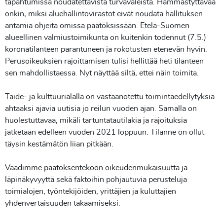
tapahtumissa noudatettavista turvaväleistä. Hämmästyttävää
onkin, miksi aluehallintovirastot eivät noudata hallituksen
antamia ohjeita omissa päätöksissään. Etelä-Suomen
alueellinen valmiustoimikunta on kuitenkin todennut (7.5.)
koronatilanteen parantuneen ja rokotusten etenevän hyvin.
Perusoikeuksien rajoittamisen tulisi hellittää heti tilanteen
sen mahdollistaessa. Nyt näyttää siltä, ettei näin toimita.
Taide- ja kulttuurialalla on vastaanotettu toimintaedellytyksiä
ahtaaksi ajavia uutisia jo reilun vuoden ajan. Samalla on
huolestuttavaa, mikäli tartuntatautilakia ja rajoituksia
jatketaan edelleen vuoden 2021 loppuun. Tilanne on ollut
täysin kestämätön liian pitkään.
Vaadimme päätöksentekoon oikeudenmukaisuutta ja
läpinäkyvyyttä sekä faktoihin pohjautuvia perusteluja
toimialojen, työntekijöiden, yrittäjien ja kuluttajien
yhdenvertaisuuden takaamiseksi.