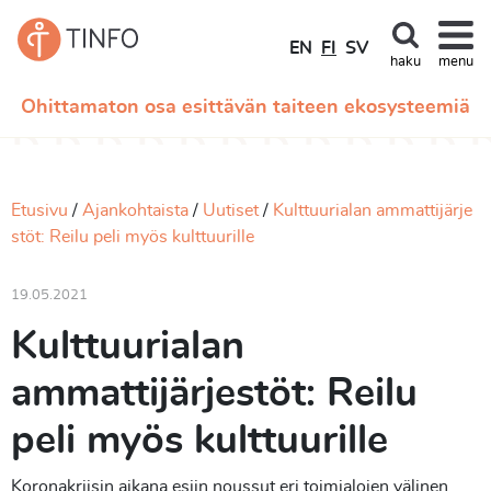
EN
FI
SV
haku
menu
Ohittamaton osa esittävän taiteen ekosysteemiä
Etusivu
Ajankohtaista
Uutiset
Kulttuurialan ammattijärje
stöt: Reilu peli myös kulttuurille
19.05.2021
Kulttuurialan
ammattijärjestöt: Reilu
peli myös kulttuurille
Koronakriisin aikana esiin noussut eri toimialojen välinen