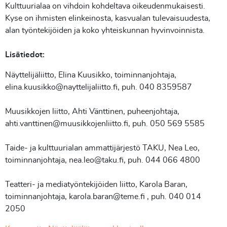
Kulttuurialaa on vihdoin kohdeltava oikeudenmukaisesti.
Kyse on ihmisten elinkeinosta, kasvualan tulevaisuudesta,
alan työntekijöiden ja koko yhteiskunnan hyvinvoinnista.
Lisätiedot:
Näyttelijäliitto, Elina Kuusikko, toiminnanjohtaja,
elina.kuusikko@nayttelijaliitto.fi, puh. 040 8359587
Muusikkojen liitto, Ahti Vänttinen, puheenjohtaja,
ahti.vanttinen@muusikkojenliitto.fi, puh. 050 569 5585
Taide- ja kulttuurialan ammattijärjestö TAKU, Nea Leo,
toiminnanjohtaja, nea.leo@taku.fi, puh. 044 066 4800
Teatteri- ja mediatyöntekijöiden liitto, Karola Baran,
toiminnanjohtaja, karola.baran@teme.fi , puh. 040 014
2050