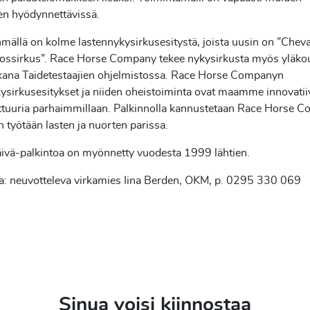
en hyödynnettävissä.
mällä on kolme lastennykysirkusesitystä, joista uusin on ”Cheval
ossirkus”. Race Horse Company tekee nykysirkusta myös yläkoul
kana Taidetestaajien ohjelmistossa. Race Horse Companyn
ysirkusesitykset ja niiden oheistoiminta ovat maamme innovatii
lttuuria parhaimmillaan. Palkinnolla kannustetaan Race Horse 
 työtään lasten ja nuorten parissa.
ivä-palkintoa on myönnetty vuodesta 1999 lähtien.
ja: neuvotteleva virkamies Iina Berden, OKM, p. 0295 330 069
Sinua voisi kiinnostaa