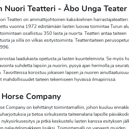
n Nuori Teatteri - Åbo Unga Teater
ri Teatteri on ammattijohtoinen kaksikielinen harrastajateatteri.
ettu vuonna 1972 edistämään lasten luovaa toimintaa Turun alu
 toimintaan osallistuu 350 lasta ja nuorta. Teatteri antaa taiteen
usta ja sillä on vilkas esitystoiminta. Teatteritaiteen perusopetu
1996.
korostaa laadukasta opetusta ja lasten kuuntelemista. Se myös h
 avointa suhdetta lapsiin ja nuoriin, pysyä ajan hermolla ja seura
 Tavoitteissa korostuu jokaisen lapsen ja nuoren ainutlaatuisuu
t mahdollisuudet taiteen tekemiseen hyvässä ilmapiirissä.
 Horse Company
se Company on kehittänyt toimintamalliin, johon kuuluu ennakk
uharjoituksia ja tietoa sirkuksesta taiteenalana lapsille päiväkodi
 nykysirkusesitys ja pitkä keskustelu lasten kanssa esityksen jäl
en palautelomakkeen lisäksi. Toimintamalli on vapaasti muiden