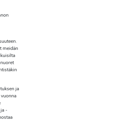
innon
isuuteen.
at meidän
kuisilta
 nuoret
ntistäkin
tuksen ja
ä vuonna
e
ja -
nostaa