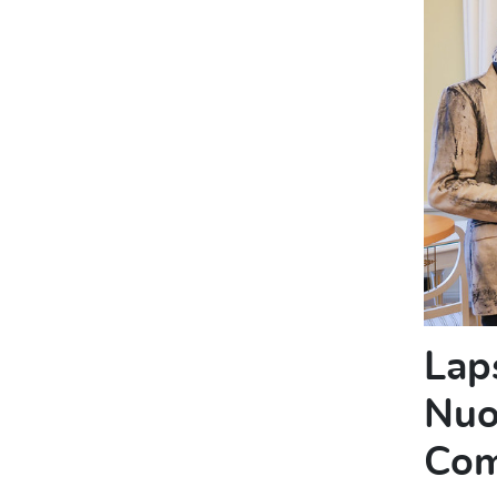
Lap
Nuor
Com