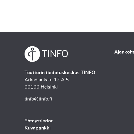
Ajankoht
Teatterin tiedotuskeskus TINFO
Arkadiankatu 12 A 5
00100 Helsinki
tinfo@tinfo.fi
Yhteystiedot
Kuvapankki