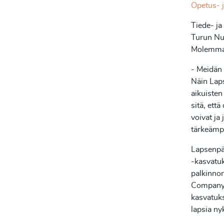
Opetus- j
Tiede- ja
Turun Nuo
Molemmat
- Meidän 
Näin Laps
aikuisten
sitä, ett
voivat ja
tärkeämpä
Lapsenpäi
-kasvatuk
palkinnon
Company. 
kasvatuk
lapsia ny