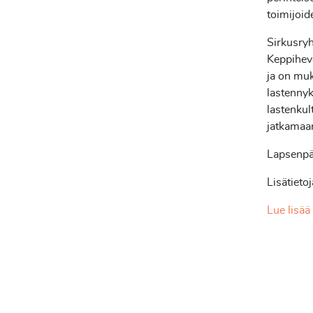
toimijoid
Sirkusryh
Keppihev
ja on mu
lastennyk
lastenku
jatkamaan
Lapsenpä
Lisätieto
Lue lisää