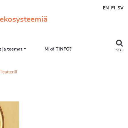
EN
FI
SV
 ekosysteemiä
 ja teemat
Mikä TINFO?
haku
eatterill