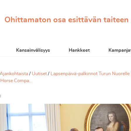
Ohittamaton osa esittävän taiteen
Kansainvälisyys
Hankkeet
Kampanjat
Ajankohtaista
Uutiset
Lapsenpäivä-palkinnot Turun Nuorelle T
e Horse Compa...
3