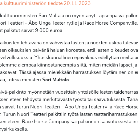
a kulttuuriministeriön tiedote 20.11.2023
 kulttuuriministeri Sari Multala on myöntänyt Lapsenpäivä-palk
ri Teatteri - Åbo Unga Teater ry:lle ja Race Horse Company:lle.
 palkitut saivat 9 000 euroa.
aikuisten tehtävänä on vahvistaa lasten ja nuorten uskoa tuleva
en oikeuksien päivänä haluan korostaa, että lasten oikeudet ov
 velvollisuuksia. Yhteiskunnallinen epävakaus edellyttää meiltä ai
ä olemme aiempaa kiinnostuneempia siitä, miten meidän lapset ja
 jaksavat. Tässä ajassa mielekkään harrastuksen löytäminen on e
ä, toteaa ministeri
Sari Multala
.
vä-palkinto myönnetään vuosittain yhteisölle lasten taideharras
sen eteen tehdystä merkittävästä työstä tai saavutuksesta. Tän
 saivat Turun Nuori Teatteri - Åbo Unga Teater ry ja Race Hors
Turun Nuori Teatteri palkittiin työtä lasten teatteriharrastuksen 
sen eteen. Race Horse Company sai palkinnon saavutuksesta in
kysirkuksella.