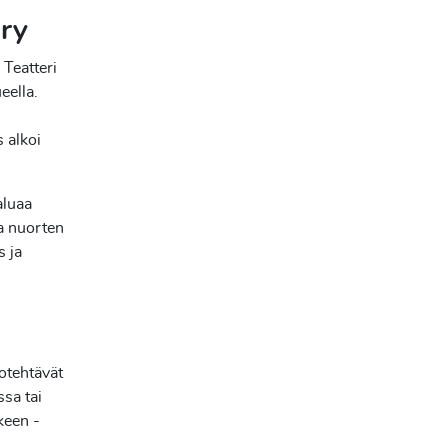
 ry
 Teatteri
eella.
s alkoi
aluaa
ta nuorten
s ja
otehtävät
ssa tai
keen -