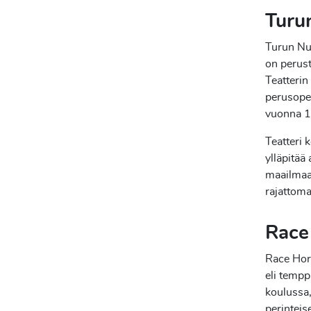
Turu
Turun Nuo
on perust
Teatterin
perusopet
vuonna 
Teatteri 
ylläpitää
maailmaa.
rajattoma
Race
Race Hor
eli tempp
koulussa,
perinteis