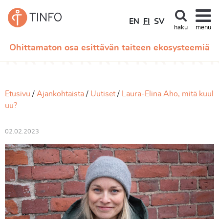
EN
FI
SV
haku
menu
Ohittamaton osa esittävän taiteen ekosysteemiä
Etusivu
Ajankohtaista
Uutiset
Laura-Elina Aho, mitä kuul
uu?
02.02.2023