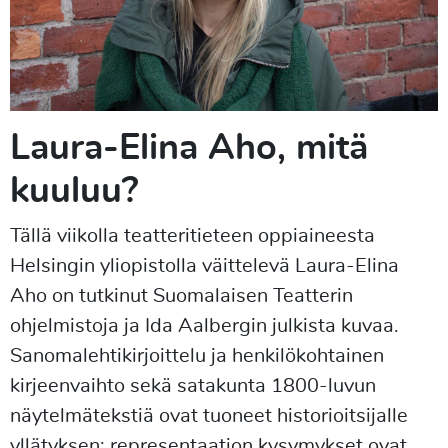
Laura-Elina Aho, mitä
kuuluu?
Tällä viikolla teatteritieteen oppiaineesta
Helsingin yliopistolla väittelevä Laura-Elina
Aho on tutkinut Suomalaisen Teatterin
ohjelmistoja ja Ida Aalbergin julkista kuvaa.
Sanomalehtikirjoittelu ja henkilökohtainen
kirjeenvaihto sekä satakunta 1800-luvun
näytelmätekstiä ovat tuoneet historioitsijalle
yllätyksen: representaation kysymykset ovat