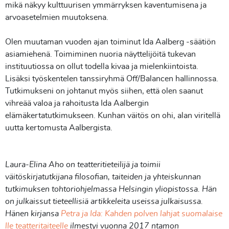
mikä näkyy kulttuurisen ymmärryksen kaventumisena ja
arvoasetelmien muutoksena.
Olen muutaman vuoden ajan toiminut Ida Aalberg -säätiön
asiamiehenä. Toimiminen nuoria näyttelijöitä tukevan
instituutiossa on ollut todella kivaa ja mielenkiintoista.
Lisäksi työskentelen tanssiryhmä Off/Balancen hallinnossa.
Tutkimukseni on johtanut myös siihen, että olen saanut
vihreää valoa ja rahoitusta Ida Aalbergin
elämäkertatutkimukseen. Kunhan väitös on ohi, alan viritellä
uutta kertomusta Aalbergista.
Laura-Elina Aho on teatteritieteilijä ja toimii
väitöskirjatutkijana filosofian, taiteiden ja yhteiskunnan
tutkimuksen tohtoriohjelmassa Helsingin yliopistossa. Hän
on julkaissut tieteellisiä artikkeleita useissa julkaisussa.
Hänen kirjansa
Petra ja Ida: Kahden polven lahjat suomalaise
lle teatteritaiteelle
ilmestyi vuonna 2017 ntamon