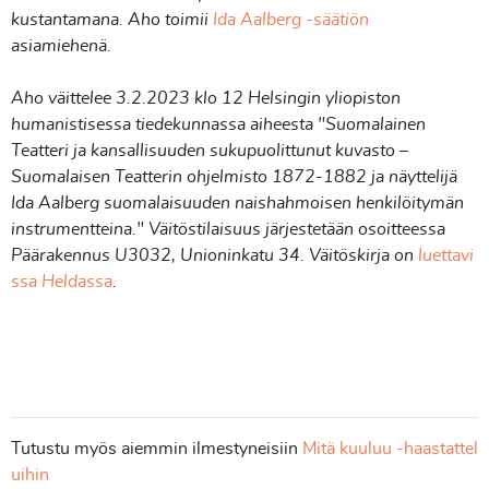
kustantamana. Aho toimii
Ida Aalberg -säätiön
asiamiehenä.
Aho väittelee 3.2.2023 klo 12 Helsingin yliopiston
humanistisessa tiedekunnassa aiheesta "Suomalainen
Teatteri ja kansallisuuden sukupuolittunut kuvasto –
Suomalaisen Teatterin ohjelmisto 1872-1882 ja näyttelijä
Ida Aalberg suomalaisuuden naishahmoisen henkilöitymän
instrumentteina." Väitöstilaisuus järjestetään osoitteessa
Päärakennus U3032, Unioninkatu 34. Väitöskirja on
luettavi
ssa Heldassa
.
Tutustu myös aiemmin ilmestyneisiin
Mitä kuuluu -haastattel
uihin