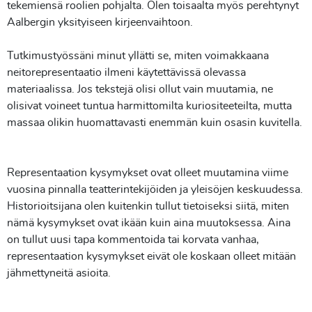
tekemiensä roolien pohjalta. Olen toisaalta myös perehtynyt
Aalbergin yksityiseen kirjeenvaihtoon.
Tutkimustyössäni minut yllätti se, miten voimakkaana
neitorepresentaatio ilmeni käytettävissä olevassa
materiaalissa. Jos tekstejä olisi ollut vain muutamia, ne
olisivat voineet tuntua harmittomilta kuriositeeteilta, mutta
massaa olikin huomattavasti enemmän kuin osasin kuvitella.
Representaation kysymykset ovat olleet muutamina viime
vuosina pinnalla teatterintekijöiden ja yleisöjen keskuudessa.
Historioitsijana olen kuitenkin tullut tietoiseksi siitä, miten
nämä kysymykset ovat ikään kuin aina muutoksessa. Aina
on tullut uusi tapa kommentoida tai korvata vanhaa,
representaation kysymykset eivät ole koskaan olleet mitään
jähmettyneitä asioita.