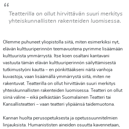
Teatterilla on ollut hirvittävän suuri merkitys
yhteiskunnallisten rakenteiden luomisessa.
Olemme puhuneet yliopistolla siitä, miten esimerkiksi nyt,
elävän kulttuuriperinnön teemavuotena pyrimme lisäämään
kulttuurista ymmärrystä. Itse koen osaltani kantavani
vastuuta tämän elävän kulttuuriperinnön säilyttämisestä
tutkimustyöni kautta – en pönkittääkseni näitä vanhoja
kuvastoja, vaan lisäämällä ymmärrystä siitä, miten ne
rakentuvat. Teatterilla on ollut hirvittävän suuri merkitys
yhteiskunnallisten rakenteiden luomisessa. Teatteri on ollut
siinä väline – eikä pelkästään Suomalainen Teatteri tai
Kansallisteatteri – vaan teatteri ylipäänsä taidemuotona.
Kannan huolta perusopetuksesta ja opetussuunnitelmien
linjauksista. Humanististen aineiden osuutta kavennetaan,