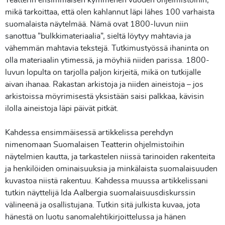
Teatterin ensimmäisen kymmenen vuoden ohjelmistoihin,
mikä tarkoittaa, että olen kahlannut läpi lähes 100 varhaista
suomalaista näytelmää. Nämä ovat 1800-luvun niin
sanottua ”bulkkimateriaalia”, sieltä löytyy mahtavia ja
vähemmän mahtavia tekstejä. Tutkimustyössä ihaninta on
olla materiaalin ytimessä, ja möyhiä niiden parissa. 1800-
luvun lopulta on tarjolla paljon kirjeitä, mikä on tutkijalle
aivan ihanaa. Rakastan arkistoja ja niiden aineistoja – jos
arkistoissa möyrimisestä yksistään saisi palkkaa, kävisin
ilolla aineistoja läpi päivät pitkät.
Kahdessa ensimmäisessä artikkelissa perehdyn
nimenomaan Suomalaisen Teatterin ohjelmistoihin
näytelmien kautta, ja tarkastelen niissä tarinoiden rakenteita
ja henkilöiden ominaisuuksia ja minkälaista suomalaisuuden
kuvastoa niistä rakentuu. Kahdessa muussa artikkelissani
tutkin näyttelijä Ida Aalbergia suomalaisuusdiskurssin
välineenä ja osallistujana. Tutkin sitä julkista kuvaa, jota
hänestä on luotu sanomalehtikirjoittelussa ja hänen