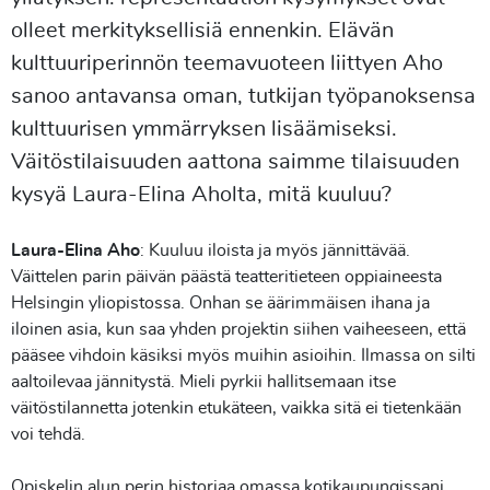
olleet merkityksellisiä ennenkin. Elävän
kulttuuriperinnön teemavuoteen liittyen Aho
sanoo antavansa oman, tutkijan työpanoksensa
kulttuurisen ymmärryksen lisäämiseksi.
Väitöstilaisuuden aattona saimme tilaisuuden
kysyä Laura-Elina Aholta, mitä kuuluu?
Laura-Elina Aho
: Kuuluu iloista ja myös jännittävää.
Väittelen parin päivän päästä teatteritieteen oppiaineesta
Helsingin yliopistossa. Onhan se äärimmäisen ihana ja
iloinen asia, kun saa yhden projektin siihen vaiheeseen, että
pääsee vihdoin käsiksi myös muihin asioihin. Ilmassa on silti
aaltoilevaa jännitystä. Mieli pyrkii hallitsemaan itse
väitöstilannetta jotenkin etukäteen, vaikka sitä ei tietenkään
voi tehdä.
Opiskelin alun perin historiaa omassa kotikaupungissani