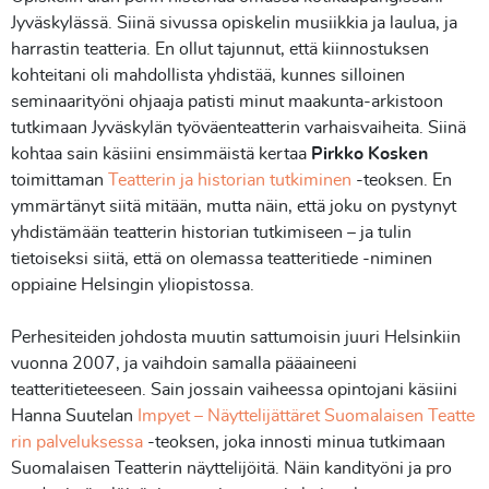
Jyväskylässä. Siinä sivussa opiskelin musiikkia ja laulua, ja
harrastin teatteria. En ollut tajunnut, että kiinnostuksen
kohteitani oli mahdollista yhdistää, kunnes silloinen
seminaarityöni ohjaaja patisti minut maakunta-arkistoon
tutkimaan Jyväskylän työväenteatterin varhaisvaiheita. Siinä
kohtaa sain käsiini ensimmäistä kertaa
Pirkko Kosken
toimittaman
Teatterin ja historian tutkiminen
-teoksen. En
ymmärtänyt siitä mitään, mutta näin, että joku on pystynyt
yhdistämään teatterin historian tutkimiseen – ja tulin
tietoiseksi siitä, että on olemassa teatteritiede -niminen
oppiaine Helsingin yliopistossa.
Perhesiteiden johdosta muutin sattumoisin juuri Helsinkiin
vuonna 2007, ja vaihdoin samalla pääaineeni
teatteritieteeseen. Sain jossain vaiheessa opintojani käsiini
Hanna Suutelan
Impyet – Näyttelijättäret Suomalaisen Teatte
rin palveluksessa
-teoksen, joka innosti minua tutkimaan
Suomalaisen Teatterin näyttelijöitä. Näin kandityöni ja pro