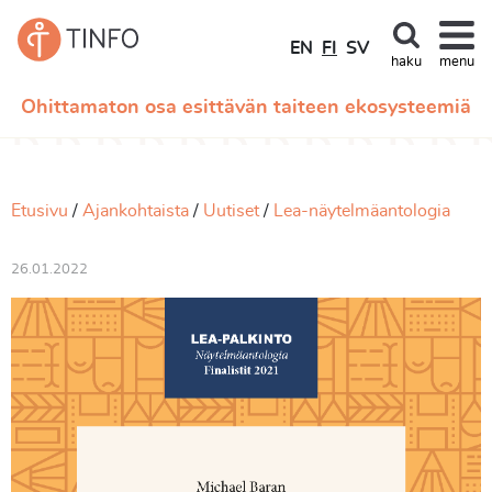
EN
FI
SV
haku
menu
Ohittamaton osa esittävän taiteen ekosysteemiä
Etusivu
Ajankohtaista
Uutiset
Lea-näytelmäantologia
26.01.2022