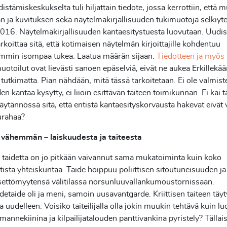
istämiskeskukselta tuli hiljattain tiedote, jossa kerrottiin, että m
n ja kuvituksen sekä näytelmäkirjallisuuden tukimuotoja selkiyt
016. Näytelmäkirjallisuuden kantaesitystuesta luovutaan. Uudis
arkoittaa sitä, että kotimaisen näytelmän kirjoittajille kohdentuu
ummin isompaa tukea. Laatua määrän sijaan.
Tiedotteen ja myös
otoilut ovat lievästi sanoen epäselviä, eivät ne aukea Erkillekää
a tutkimatta. Pian nähdään, mitä tässä tarkoitetaan. Ei ole valmis
iden kantaa kysytty, ei liioin esittävän taiteen toimikunnan. Ei kai 
käytännössä sitä, että entistä kantaesityskorvausta hakevat eivät
rahaa?
vähemmän – laiskuudesta ja taiteesta
ta taidetta on jo pitkään vaivannut sama mukatoiminta kuin koko
ttista yhteiskuntaa. Taide hoippuu poliittisen sitoutuneisuuden 
settömyytensä välitilassa norsunluuvallankumoustornissaan.
etaide oli ja meni, samoin uusavantgarde. Kriittisen taiteen täy
 uudelleen. Voisiko taiteilijalla olla jokin muukin tehtävä kuin l
mannekiinina ja kilpailijatalouden panttivankina pyristely? Tällais