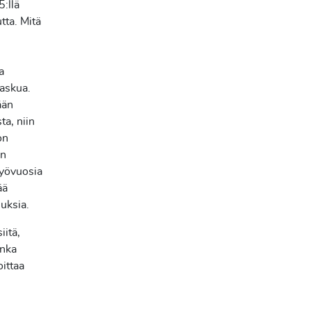
:llä
tta. Mitä
a
laskua.
ään
ta, niin
on
on
työvuosia
ää
nuksia.
iitä,
inka
ittaa