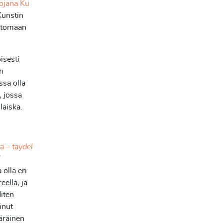
ojana Ku
Kunstin
ttomaan
oisesti
en
ssa olla
 jossa
laiska.
ä – täydel
”
olla eri
eella, ja
Miten
inut
äräinen