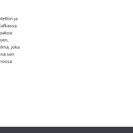
tettiin
ja
 Kafkassa
 pakoa
isen,
elmä, joka
iinä sen
omossa