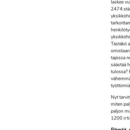
laskee vu
2474:stä 
yksikköhi
tarkoittam
henkilöt
yksikköhi
Tästäkö a
omistaan,
tapissa n
säästää h
tulossa?
vähemmän
työttömiä
Nyt tarvit
miten pal
paljon mu
1200 irt
Elämää, 