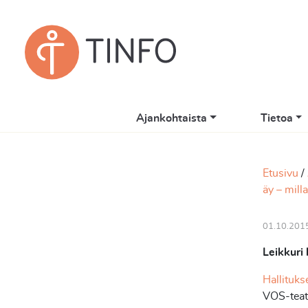
Ajankohtaista
Tietoa
Etusivu
äy – mill
01.10.201
Leikkuri 
Hallituks
VOS-teatt