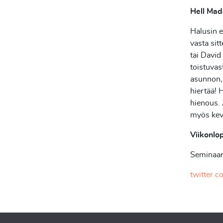
Hell Made
Halusin 
vasta si
tai David
toistuvas
asunnon, 
hiertää! 
hienous. 
myös kev
Viikonlo
Seminaar
twitter.c