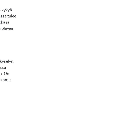
a kykyä
ssa tulee
kka ja
 olevien
kyselyn.
issa
n. On
llamme