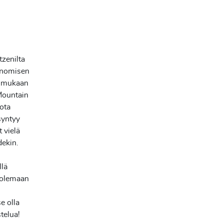
tzenilta
utonomisen
in mukaan
 Mountain
iota
syntyy
 vielä
dekin.
llä
e olemaan
se olla
telua!