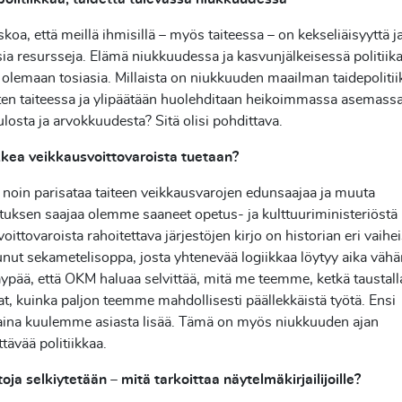
koa, että meillä ihmisillä – myös taiteessa – on kekseliäisyyttä j
ia resursseja. Elämä niukkuudessa ja kasvunjälkeisessä politiika
 olemaan tosiasia. Millaista on niukkuuden maailman taidepolitii
ten taiteessa ja ylipäätään huolehditaan heikoimmassa asemassa
losta ja arvokkuudesta? Sitä olisi pohdittava.
kkea veikkausvoittovaroista tuetaan?
 noin parisataa taiteen veikkausvarojen edunsaajaa ja muuta
tuksen saajaa olemme saaneet opetus- ja kulttuuriministeriöstä 
oittovaroista rahoitettava järjestöjen kirjo on historian eri vaihe
ut sekametelisoppa, josta yhtenevää logiikkaa löytyy aika vähä
ypää, että OKM haluaa selvittää, mitä me teemme, ketkä tausta
at, kuinka paljon teemme mahdollisesti päällekkäistä työtä. Ensi
ina kuulemme asiasta lisää. Tämä on myös niukkuuden ajan
ävää politiikkaa.
ja selkiytetään – mitä tarkoittaa näytelmäkirjailijoille?