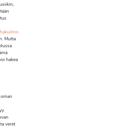
usiikin,
etään
tus
 hakuilmo
n. Mutta
telussa
tämä
 voi hakea
ja oman
tyy
uovan
ta veret