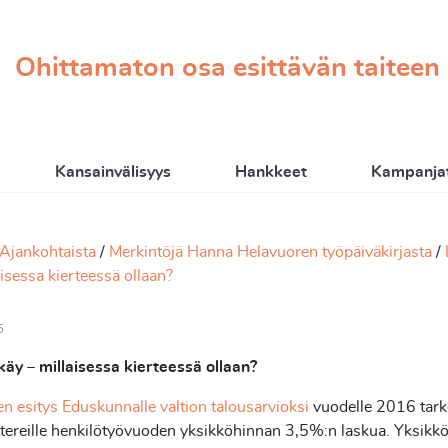
Ohittamaton osa esittävän taiteen
Kansainvälisyys
Hankkeet
Kampanjat
Ajankohtaista
Merkintöjä Hanna Helavuoren työpäiväkirjasta
aisessa kierteessä ollaan?
5
käy – millaisessa kierteessä ollaan?
en esitys Eduskunnalle valtion talousarvioksi
vuodelle 2016 tark
ereille henkilötyövuoden yksikköhinnan 3,5%:n laskua. Yksikkö