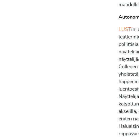
mahdollis
Autonomi
LUST
in 
teatterin
poliittisi
näyttelij
näyttelij
Collegen t
yhdistetä
happening
luentoesi
Näyttelijä
katsottun
akselilla
eniten nä
Haluaisin 
riippuvai