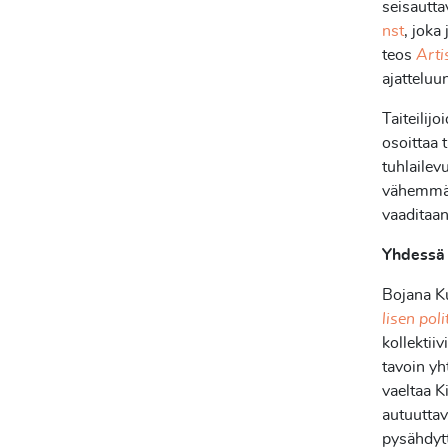
seisautta
nst
, joka
teos
Arti
ajatteluu
Taiteilijo
osoittaa 
tuhlailev
vähemmän
vaaditaan
Yhdessä 
Bojana Ku
lisen poli
kollektii
tavoin yh
vaeltaa K
autuutta
pysähdytt