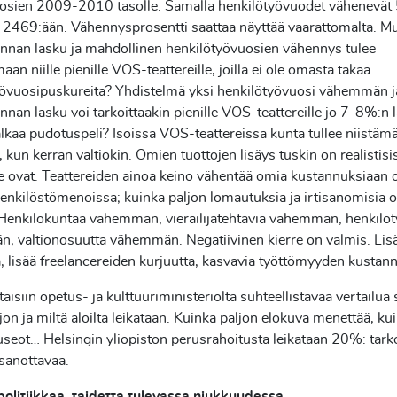
osien 2009-2010 tasolle. Samalla henkilötyövuodet vähenevät 5
2469:ään. Vähennysprosentti saattaa näyttää vaarattomalta. Mu
nnan lasku ja mahdollinen henkilötyövuosien vähennys tulee
aan niille pienille VOS-teattereille, joilla ei ole omasta takaa
yövuosipuskureita? Yhdistelmä yksi henkilötyövuosi vähemmän j
nnan lasku voi tarkoittaakin pienille VOS-teattereille jo 7-8%:n 
lkaa pudotuspeli? Isoissa VOS-teattereissa kunta tullee niistäm
 kun kerran valtiokin. Omien tuottojen lisäys tuskin on realistisis
e ovat. Teattereiden ainoa keino vähentää omia kustannuksiaan 
enkilöstömenoissa; kuinka paljon lomautuksia ja irtisanomisia 
 Henkilökuntaa vähemmän, vierailijatehtäviä vähemmän, henkilö
, valtionosuutta vähemmän. Negatiivinen kierre on valmis. Lis
, lisää freelancereiden kurjuutta, kasvavia työttömyyden kustan
taisiin opetus- ja kulttuuriministeriöltä suhteellistavaa vertailua s
jon ja miltä aloilta leikataan. Kuinka paljon elokuva menettää, ku
seot… Helsingin yliopiston perusrahoitusta leikataan 20%: tarko
isanottavaa.
politiikkaa, taidetta tulevassa niukkuudessa