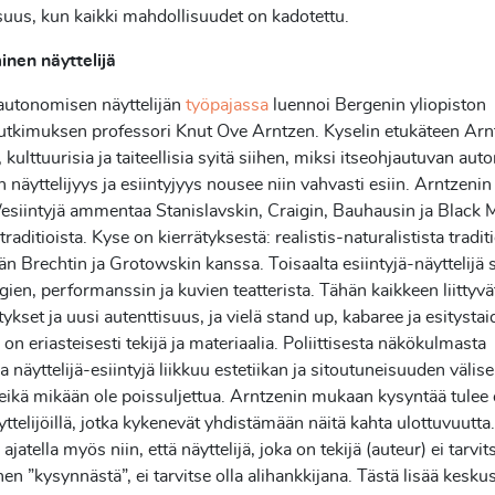
uus, kun kaikki mahdollisuudet on kadotettu.
nen näyttelijä
autonomisen näyttelijän
työpajassa
luennoi Bergenin yliopiston
tutkimuksen professori Knut Ove Arntzen. Kyselin etukäteen Arn
a, kulttuurisia ja taiteellisia syitä siihen, miksi itseohjautuvan a
än näyttelijyys ja esiintyjyys nousee niin vahvasti esiin. Arntzen
ä/esiintyjä ammentaa Stanislavskin, Craigin, Bauhausin ja Black
raditioista. Kyse on kierrätyksestä: realistis-naturalistista tradit
än Brechtin ja Grotowskin kanssa. Toisaalta esiintyjä-näyttelijä 
ien, performanssin ja kuvien teatterista. Tähän kaikkeen liittyvät
tykset ja uusi autenttisuus, ja vielä stand up, kabaree ja esitystai
 on eriasteisesti tekijä ja materiaalia. Poliittisesta näkökulmasta
a näyttelijä-esiintyjä liikkuu estetiikan ja sitoutuneisuuden välise
, eikä mikään ole poissuljettua. Arntzenin mukaan kysyntää tule
yttelijöillä, jotka kykenevät yhdistämään näitä kahta ulottuvuutta.
ajatella myös niin, että näyttelijä, joka on tekijä (auteur) ei tarvit
nen ”kysynnästä”, ei tarvitse olla alihankkijana. Tästä lisää keskus