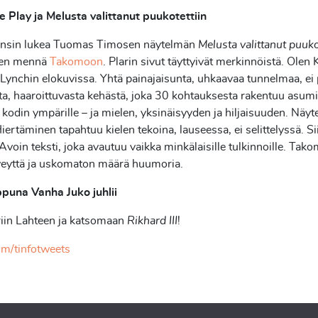
 Play ja Melusta valittanut puukotettiin
ensin lukea Tuomas Timosen näytelmän
Melusta valittanut puuko
tten mennä
Takomoon
. Plarin sivut täyttyivät merkinnöistä. Olen
 Lynchin elokuvissa. Yhtä painajaisunta, uhkaavaa tunnelmaa, ei
ta, haaroittuvasta kehästä, joka 30 kohtauksesta rakentuu asum
kodin ympärille – ja mielen, yksinäisyyden ja hiljaisuuden. Näyt
Hiertäminen tapahtuu kielen tekoina, lauseessa, ei selittelyssä. S
Avoin teksti, joka avautuu vaikka minkälaisille tulkinnoille. Tak
eyttä ja uskomaton määrä huumoria.
ppuna Vanha Juko juhlii
iin Lahteen ja katsomaan
Rikhard III
!
om/tinfotweets