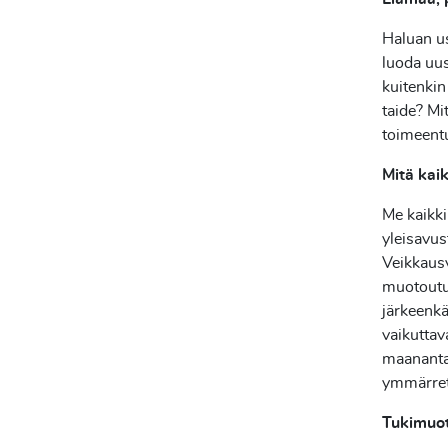
Haluan us
luoda uus
kuitenkin
taide? Mi
toimeentu
Mitä kai
Me kaikki
yleisavus
Veikkausv
muotoutun
järkeenkä
vaikuttav
maananta
ymmärrett
Tukimuoto