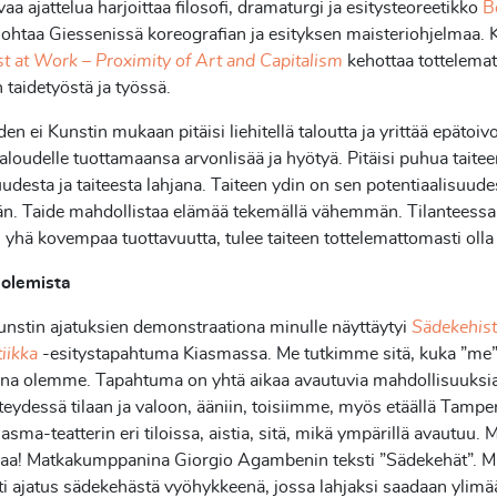
vaa ajattelua harjoittaa filosofi, dramaturgi ja esitysteoreetikko
B
 johtaa Giessenissä koreografian ja esityksen maisteriohjelmaa. 
st at Work – Proximity of Art and Capitalism
kehottaa tottelema
n taidetyöstä ja työssä.
iden ei Kunstin mukaan pitäisi liehitellä taloutta ja yrittää epätoiv
taloudelle tuottamaansa arvonlisää ja hyötyä. Pitäisi puhua taite
uudesta ja taiteesta lahjana. Taiteen ydin on sen potentiaalisuude
. Taide mahdollistaa elämää tekemällä vähemmän. Tilanteessa,
 yhä kovempaa tuottavuutta, tulee taiteen tottelemattomasti olla 
olemista
nstin ajatuksien demonstraationa minulle näyttäytyi
Sädekehist
tiikka
-esitystapahtuma Kiasmassa. Me tutkimme sitä, kuka ”me
vina olemme. Tapahtuma on yhtä aikaa avautuvia mahdollisuuksia 
teydessä tilaan ja valoon, ääniin, toisiimme, myös etäällä Tamper
iasma-teatterin eri tiloissa, aistia, sitä, mikä ympärillä avautuu. 
vaa! Matkakumppanina Giorgio Agambenin teksti ”Sädekehät”. M
i ajatus sädekehästä vyöhykkeenä, jossa lahjaksi saadaan ylimä