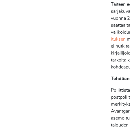
Taiteen ed
sarjakuva
vuonna 2
saattaa t
valikoid
ituksen
mu
ei hutkit
kirjailijo
tarkoita 
kohdeapu
Tehdään 
Poliittis
postpolii
merkityk
Avantgard
asemoitua
talouden 