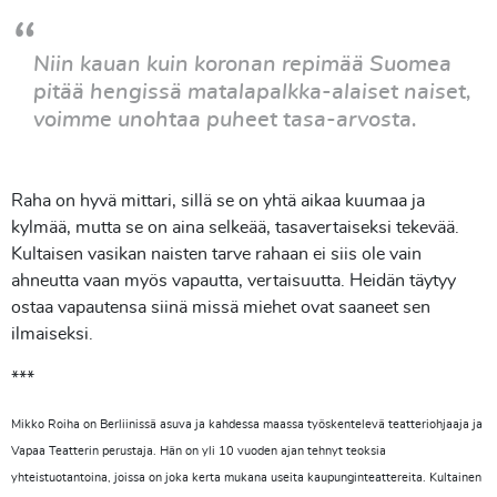
Niin kauan kuin koronan repimää Suomea
pitää hengissä matalapalkka-alaiset naiset,
voimme unohtaa puheet tasa-arvosta.
Raha on hyvä mittari, sillä se on yhtä aikaa kuumaa ja
kylmää, mutta se on aina selkeää, tasavertaiseksi tekevää.
Kultaisen vasikan naisten tarve rahaan ei siis ole vain
ahneutta vaan myös vapautta, vertaisuutta. Heidän täytyy
ostaa vapautensa siinä missä miehet ovat saaneet sen
ilmaiseksi.
***
Mikko Roiha on Berliinissä asuva ja kahdessa maassa työskentelevä teatteriohjaaja ja
Vapaa Teatterin perustaja. Hän on yli 10 vuoden ajan tehnyt teoksia
yhteistuotantoina, joissa on joka kerta mukana useita kaupunginteattereita. Kultainen