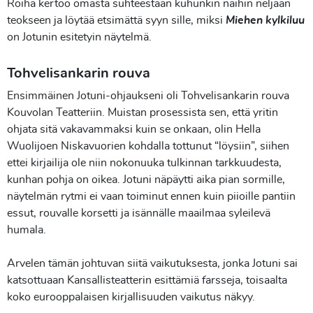
Roiha kertoo omasta suhteestaan kuhunkin näihin neljään
teokseen ja löytää etsimättä syyn sille, miksi
Miehen kylkiluu
on Jotunin esitetyin näytelmä.
Tohvelisankarin rouva
Ensimmäinen Jotuni-ohjaukseni oli Tohvelisankarin rouva
Kouvolan Teatteriin. Muistan prosessista sen, että yritin
ohjata sitä vakavammaksi kuin se onkaan, olin Hella
Wuolijoen Niskavuorien kohdalla tottunut “löysiin”, siihen
ettei kirjailija ole niin nokonuuka tulkinnan tarkkuudesta,
kunhan pohja on oikea. Jotuni näpäytti aika pian sormille,
näytelmän rytmi ei vaan toiminut ennen kuin piioille pantiin
essut, rouvalle korsetti ja isännälle maailmaa syleilevä
humala.
Arvelen tämän johtuvan siitä vaikutuksesta, jonka Jotuni sai
katsottuaan Kansallisteatterin esittämiä farsseja, toisaalta
koko eurooppalaisen kirjallisuuden vaikutus näkyy.