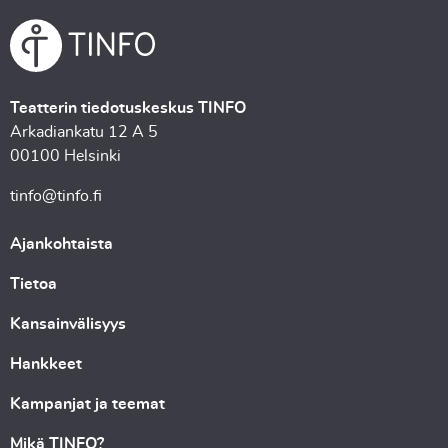
Teatterin tiedotuskeskus TINFO
Arkadiankatu 12 A 5
00100 Helsinki
tinfo@tinfo.fi
Ajankohtaista
Tietoa
Kansainvälisyys
Hankkeet
Kampanjat ja teemat
Mikä TINFO?