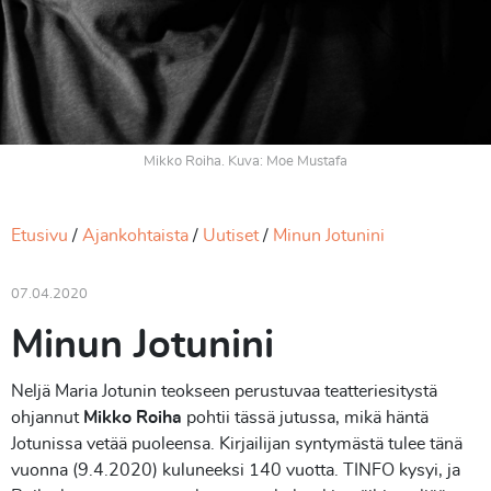
Mikko Roiha. Kuva: Moe Mustafa
Etusivu
Ajankohtaista
Uutiset
Minun Jotunini
07.04.2020
Minun Jotunini
Neljä Maria Jotunin teokseen perustuvaa teatteriesitystä
ohjannut
Mikko Roiha
pohtii tässä jutussa, mikä häntä
Jotunissa vetää puoleensa. Kirjailijan syntymästä tulee tänä
vuonna (9.4.2020) kuluneeksi 140 vuotta. TINFO kysyi, ja