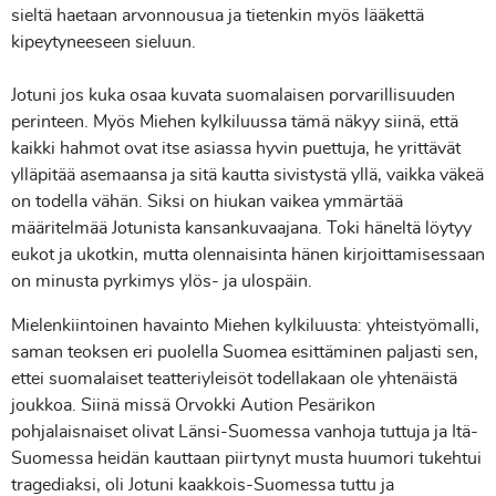
sieltä haetaan arvonnousua ja tietenkin myös lääkettä
kipeytyneeseen sieluun.
Jotuni jos kuka osaa kuvata suomalaisen porvarillisuuden
perinteen. Myös Miehen kylkiluussa tämä näkyy siinä, että
kaikki hahmot ovat itse asiassa hyvin puettuja, he yrittävät
ylläpitää asemaansa ja sitä kautta sivistystä yllä, vaikka väkeä
on todella vähän. Siksi on hiukan vaikea ymmärtää
määritelmää Jotunista kansankuvaajana. Toki häneltä löytyy
eukot ja ukotkin, mutta olennaisinta hänen kirjoittamisessaan
on minusta pyrkimys ylös- ja ulospäin.
Mielenkiintoinen havainto Miehen kylkiluusta: yhteistyömalli,
saman teoksen eri puolella Suomea esittäminen paljasti sen,
ettei suomalaiset teatteriyleisöt todellakaan ole yhtenäistä
joukkoa. Siinä missä Orvokki Aution Pesärikon
pohjalaisnaiset olivat Länsi-Suomessa vanhoja tuttuja ja Itä-
Suomessa heidän kauttaan piirtynyt musta huumori tukehtui
tragediaksi, oli Jotuni kaakkois-Suomessa tuttu ja