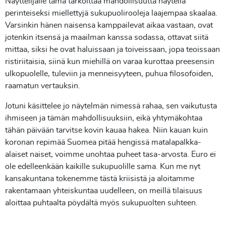
Näyttelijälle tämä tarkoittaa mahdollisuutta näytellä
perinteiseksi miellettyjä sukupuolirooleja laajempaa skaalaa.
Varsinkin hänen naisensa kamppailevat aikaa vastaan, ovat
jotenkin itsensä ja maailman kanssa sodassa, ottavat siitä
mittaa, siksi he ovat haluissaan ja toiveissaan, jopa teoissaan
ristiriitaisia, siinä kun miehillä on varaa kurottaa preesensin
ulkopuolelle, tuleviin ja menneisyyteen, puhua filosofoiden,
raamatun vertauksin.
Jotuni käsittelee jo näytelmän nimessä rahaa, sen vaikutusta
ihmiseen ja tämän mahdollisuuksiin, eikä yhtymäkohtaa
tähän päivään tarvitse kovin kauaa hakea. Niin kauan kuin
koronan repimää Suomea pitää hengissä matalapalkka-
alaiset naiset, voimme unohtaa puheet tasa-arvosta. Euro ei
ole edelleenkään kaikille sukupuolille sama. Kun me nyt
kansakuntana tokenemme tästä kriisistä ja aloitamme
rakentamaan yhteiskuntaa uudelleen, on meillä tilaisuus
aloittaa puhtaalta pöydältä myös sukupuolten suhteen.