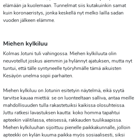
elämään ja kuolemaan. Tunnelmat siis kutakuinkin samat
kuin koronaeristys, jonka keskellä nyt melko lailla sadan
vuoden jälkeen elämme.
Miehen kylkiluu
Kolmas Jotuni tuli vahingossa. Miehen kylkiluuta olin
neuvotellut joskus aiemmin ja hylännyt ajatuksen, mutta nyt
tuntui, että tälle syntyneelle työryhmälle tämä aikuisten
Kesäyön unelma sopii parhaiten.
Miehen kylkiluu on Jotunin esitetyin näytelmä, eikä syytä
tarvitse kauaa miettiä: se on luonteeltaan salliva, antaa meille
mahdollisuuden tulla rakastetuiksi kaikissa olosuhteissa.
Juttu ratkesi lavastuksen kautta: koko homma tapahtui
apteekin välitilassa, eteisessä, rakkauden tuulikaapissa.
Miehen kylkiluuhan sijoittuu pienelle paikkakunnalle, jolloin
apteekki on kylän kuuma paikka myös sosiaalisesti, siksi