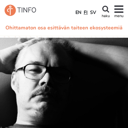
EN
FI
SV
haku
menu
Ohittamaton osa esittävän taiteen ekosysteemiä
EN
FI
SV