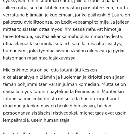
syöksyivät mihin suuntaan sattui, jälki oli todella pahaa.
Jälleen raha, sen heilahtelu rinnastuu parisuhteeseen, mutta
verrattuna Elämään ja kuolemaan, jonka päähenkilö Laura on
pakotettu avioliittoonsa, on Eedit vapaampi toimija. Ja jälleen
mittaa toisistaan ottaa myös ihmisessä riehuvat himot ja
tarve toteutua, käyttää aikansa mahdollisimman täydestä,
ottaa elämästä se minkä siitä irti saa. Ja toisaalta sivistys,
humanismi, joka työntää sivuun yksilön oikeuksia ja pyrkii
katsomaan maailmaa laajakuvassa.
Mielenkiintoista on se, että Jotuni jätti kesken
aikalaisanalyysin Elämän ja kuoleman ja kirjoitti sen sijaan
tämän pohjimmiltaan varsin julman komedian. Mutta se on
samalla myös Jotunin näytelmistä feministisin. Muutenkin
Jotunissa mielenkiintoista on se, että hän on kirjoittanut
draaman jotenkin naisten henkilöihin sisään, heidän
persoonansa sisäiseksi ristivedoksi, miehet taas ovat usein
lempeämpiä, usein humanisteja.