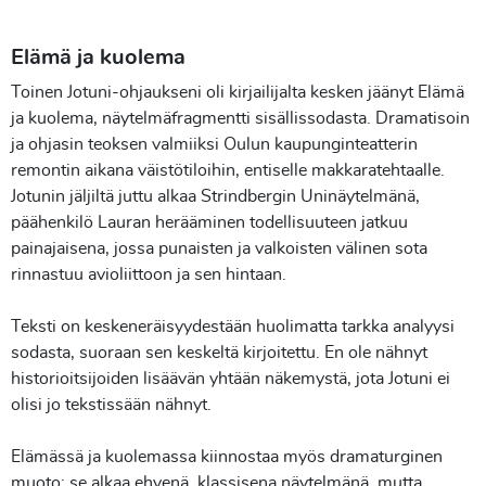
Elämä ja kuolema
Toinen Jotuni-ohjaukseni oli kirjailijalta kesken jäänyt Elämä
ja kuolema, näytelmäfragmentti sisällissodasta. Dramatisoin
ja ohjasin teoksen valmiiksi Oulun kaupunginteatterin
remontin aikana väistötiloihin, entiselle makkaratehtaalle.
Jotunin jäljiltä juttu alkaa Strindbergin Uninäytelmänä,
päähenkilö Lauran herääminen todellisuuteen jatkuu
painajaisena, jossa punaisten ja valkoisten välinen sota
rinnastuu avioliittoon ja sen hintaan.
Teksti on keskeneräisyydestään huolimatta tarkka analyysi
sodasta, suoraan sen keskeltä kirjoitettu. En ole nähnyt
historioitsijoiden lisäävän yhtään näkemystä, jota Jotuni ei
olisi jo tekstissään nähnyt.
Elämässä ja kuolemassa kiinnostaa myös dramaturginen
muoto: se alkaa ehyenä, klassisena näytelmänä, mutta