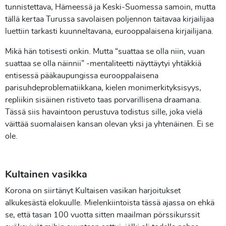
tunnistettava, Hämeessä ja Keski-Suomessa samoin, mutta
tällä kertaa Turussa savolaisen poljennon taitavaa kirjailijaa
luettiin tarkasti kuunneltavana, eurooppalaisena kirjailijana.
Mikä hän totisesti onkin. Mutta “suattaa se olla niin, vuan
suattaa se olla näinnii” -mentaliteetti näyttäytyi yhtäkkiä
entisessä pääkaupungissa eurooppalaisena
parisuhdeproblematiikkana, kielen monimerkityksisyys,
repliikin sisäinen ristiveto taas porvarillisena draamana.
Tässä siis havaintoon perustuva todistus sille, joka vielä
väittää suomalaisen kansan olevan yksi ja yhtenäinen. Ei se
ole.
Kultainen vasikka
Korona on siirtänyt Kultaisen vasikan harjoitukset
alkukesästä elokuulle. Mielenkiintoista tässä ajassa on ehkä
se, että tasan 100 vuotta sitten maailman pörssikurssit