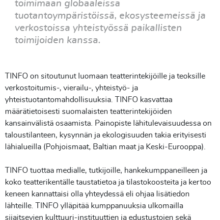
toimimaan globaaleissa
tuotantoympäristöissä, ekosysteemeissä ja
verkostoissa yhteistyössä paikallisten
toimijoiden kanssa.
TINFO on sitoutunut luomaan teatterintekijöille ja teoksille
verkostoitumis-, vierailu-, yhteistyö- ja
yhteistuotantomahdollisuuksia. TINFO kasvattaa
määrätietoisesti suomalaisten teatterintekijöiden
kansainvälistä osaamista. Painopiste lähitulevaisuudessa on
taloustilanteen, kysynnän ja ekologisuuden takia erityisesti
lähialueilla (Pohjoismaat, Baltian maat ja Keski-Eurooppa).
TINFO tuottaa medialle, tutkijoille, hankekumppaneilleen ja
koko teatterikentälle taustatietoa ja tilastokoosteita ja kertoo
keneen kannattaisi olla yhteydessä eli ohjaa lisätiedon
lähteille. TINFO ylläpitää kumppanuuksia ulkomailla
sijaitsevien kulttuuri-instituuttien ja edustustojen sekä