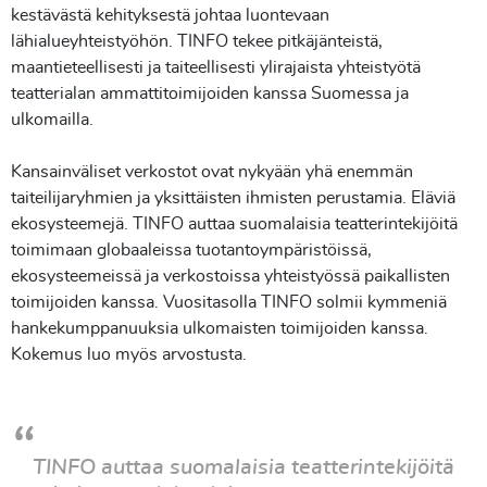
kestävästä kehityksestä johtaa luontevaan
lähialueyhteistyöhön. TINFO tekee pitkäjänteistä,
maantieteellisesti ja taiteellisesti ylirajaista yhteistyötä
teatterialan ammattitoimijoiden kanssa Suomessa ja
ulkomailla.
Kansainväliset verkostot ovat nykyään yhä enemmän
taiteilijaryhmien ja yksittäisten ihmisten perustamia. Eläviä
ekosysteemejä. TINFO auttaa suomalaisia teatterintekijöitä
toimimaan globaaleissa tuotantoympäristöissä,
ekosysteemeissä ja verkostoissa yhteistyössä paikallisten
toimijoiden kanssa. Vuositasolla TINFO solmii kymmeniä
hankekumppanuuksia ulkomaisten toimijoiden kanssa.
Kokemus luo myös arvostusta.
TINFO auttaa suomalaisia teatterintekijöitä