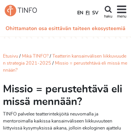
EN
FI
SV
haku
menu
Ohittamaton osa esittävän taiteen ekosysteemiä
Etusivu
Mikä TINFO?
Teatterin kansainvälisen liikkuvuude
n strategia 2021-2025
Missio = perustehtävä eli missä me
nnään?
Missio = perustehtävä eli
missä mennään?
TINFO palvelee teatterintekijöitä neuvomalla ja
mentoroimalla kaikissa kansainväliseen liikkuvuuteen
liittyvissä kysymyksissä aikana, jolloin ekologinen ajattelu