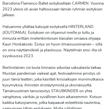
Barcelona Flamenco Ballet esityksellään CARMEN. Vuonna
2023 yleisö oli aivan haltioissaan tämän ryhmän esityksen
jälkeen.
Haluamme yllättää katsojat esityksellä HINTERLAND
(JOUTOMAA). Esityksen on ohjannut meille jo tuttu ja
minusta erittäin mielenkiintoisen käsialan omaava ohjaaja
Kauri Honkakoski. Esitys on hyvin ilmaisuvoimainen – sillä
on oma näyttämökieli ja plastisuus. Näytelmän ensi-ilta oli
syyskuussa 2023.
Berliiniläinen cie.toula limnaios edustaa saksalaista taikaa.
Muistan pandemian vaikeat ajat; festivaalimme piristys oli
juuri tämä teatteri, joka käsitteli kriisiaikojen monimutkaisia
kysymyksiä, ihmisten eristäytymistä ja yksinäisyyttä.
Tämänvuotinen tanssiesitys STAUBKINDER on yhtä
vangitseva, värikäs ja syvällinen kuin aikaisemmin. Kutsun
kaikkia katsojiamme, jotka kaipaavat esteettistä nautintoa,
saapumaan tähän esitykseen. Mutta juhlallinen