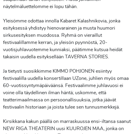
näytelmäluettelomme ei lopu tähän.
Yleisömme odottaa innolla Kabaret Kalashnikovia, jonka
esityksessä yhdistyy hienovarainen ja musta huumori
sirkusesityksen muodossa. Ryhmä on vieraillut
festivaalillamme kerran, ja yleisön pyynnöstä, 20-
vuotisjuhlavuotemme kunniaksi, päätimme kutsua heidät
takaisin uudella esityksellään TAVERNA STORIES.
Ja tietysti suosikkimme KIMMO POHJONEN esiintyy
festivaalilla uudella konsertillaan UZone, juhlien myös omaa
60-vuotissyntymäpäiväänsä. Festivaalimme juhlavuosi ei
voine olla täydellinen ilman häntä; uskomme, että
teatterimaailmassa on persoonallisuuksia, jotka jäävät
festivaalin historiaan ja joista tulee sen tunnusmerkkejä.
Kirsikkana kakun päällä on marraskuussa ensi-iltansa saanut
NEW RIGA THEATERIN uusi KUUROJEN MAA, jonka on