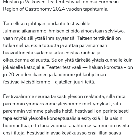
Mustan ja Valkoisen Teatterifestivaali on osa European
Region of Gastronomy 2024 vuoden tapahtumia.
Taiteellisen johtajan johdanto festivaalille:
Julmana aikanamme ihmisen ei pidä ainoastaan selviytyä,
vaan myös säilyttää ihmisyytensä. Taiteen tehtävänä on
tutkia sielua, etsiä totuutta ja auttaa parantamaan
haavoittuneita sydämiä sekä edistää rauhaa ja
oikeudenmukaisuutta. Se on yhtä tärkeää yhteiskunnalle kuin
jokaiselle katsojalle. Teatterifestivaali — haluan korostaa – on
jo 20 vuoden ikäinen ja laadimme juhlaohjelman
festivaaliyleisöllemme – ajatellen juuri teitä.
Festivaalimme seuraa tarkasti yleisön reaktioita, sillä mitä
paremmin ymmärrämme yleisömme mieltymykset, sitä
paremmin voimme palvella heitä. Festivaali on perinteisesti
tapa esittää yleisölle konseptuaalisia esityksiä. Haluaisin
huomauttaa, että tänä vuonna tapahtumassamme on useita
ensi-iltoja. Festivaalin avaa kesäkuussa ensi-illan saava