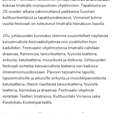
kokoaa Imatralle monipuolisen ohjelmiston. Tapahtuma on
20 vuoden aikana vakiinnuttanut paikkansa Suomen
kulttuurikentässä ja tapahtumakesässä. Viimeiset kolme
vuotta festivaali on toteutunut Imatralla heinäkuun lopulla.
20v. juhlavuoden kunniaksi olemme suunnitelleet näyttävää
kansainvälistä festivaaliohjelmaa niin sisätiloihin kuin
kadullekin. Festivaalin ohjelmistossa Imatralla nähdään
draamaa, flamencoa, tanssiteatteria, fyysistä teatteria,
sirkusta, katuteatteria, muusikoita ja elokuvia. Juhlavuoden
festivaali esittelee kansainvälistä teatteria sen kaikissa
ilmenemismuodoissaan. Päivisin tarjoamme lapsille,
lapsenmielisille ja aikuisille sirkusta ja musiikkipainotteista
katuteatteria, iltaisin näyttävää tanssiteatteria, fyysistä
teatteria, komediaa ja draamaa. Festivaalin ohjelmat
esitetään Teatteri Imatrassa, Kulttuuritalo Virrassa sekä
Kävelykatu Koskenpartaalla.