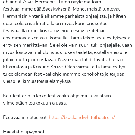
ohjannut Alvis Hermanis. Tämä näytelmä toimii
festivaalimme päätösesityksenä. Monet meistä tuntevat
Hermanisin yhtenä aikamme parhaista ohjaajista, ja hänen
uusi teoksensa Imatralla on myös kunnianosoitus
festivaalillamme, koska kyseinen esitys esitetään
ensimmäistä kertaa ulkomailla. Tämä tekee tästä esityksestä
erityisen merkittävän. Se ei ole vain suuri tuki ohjaajalle, vaan
myös loistava mahdollisuus tukea taidetta, esitellä yleisölle
jotain uutta ja innostavaa. Näytelmää tähdittävät Chulpan
Khamatova ja Kristīne Krūze. Olen varma, että tämä esitys
tulee olemaan festivaaliohjelmamme kohokohta ja tarjoaa
yleisölle ikimuistoisia elämyksiä.
Katuteatterin ja koko festivaalin ohjelma julkaistaan
viimeistään toukokuun alussa.
Festivaalin nettisivut:
https://blackandwhitetheatre.fi/
Haastattelupyynnöt: