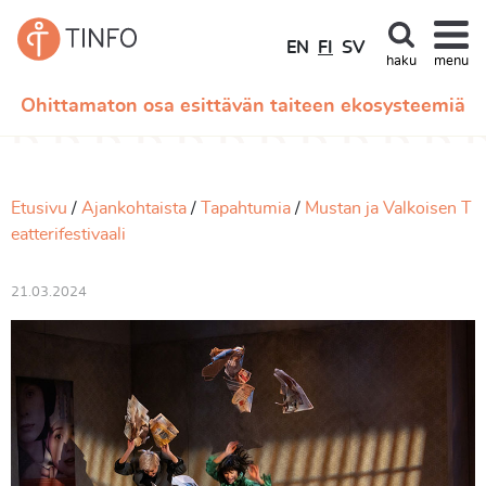
EN
FI
SV
haku
menu
Ohittamaton osa esittävän taiteen ekosysteemiä
Etusivu
Ajankohtaista
Tapahtumia
Mustan ja Valkoisen T
eatterifestivaali
21.03.2024