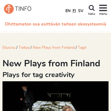
EN
FI
SV
haku
menu
Ohittamaton osa esittävän taiteen ekosysteemiä
Etusivu
Tietoa
New Plays from Finland
Tagit
New Plays from Finland
Plays for tag
creativity