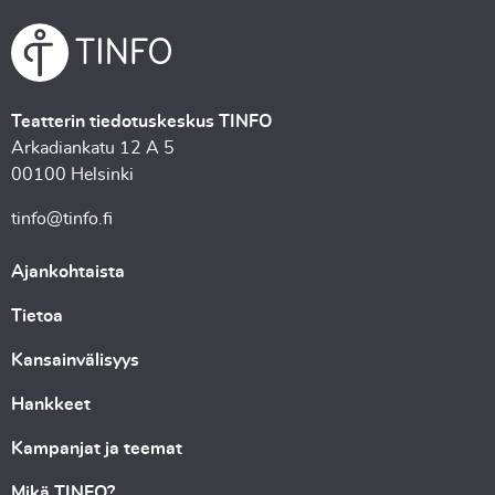
Teatterin tiedotuskeskus TINFO
Arkadiankatu 12 A 5
00100 Helsinki
tinfo@tinfo.fi
Ajankohtaista
Tietoa
Kansainvälisyys
Hankkeet
Kampanjat ja teemat
Mikä TINFO?