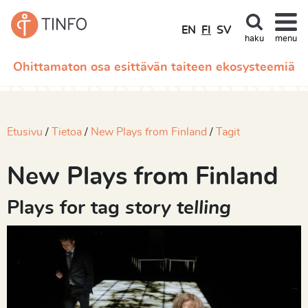
EN
FI
SV
haku
menu
Ohittamaton osa esittävän taiteen ekosysteemiä
Etusivu
Tietoa
New Plays from Finland
Tagit
New Plays from Finland
Plays for tag
story telling