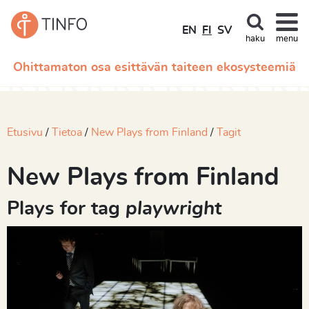
EN
FI
SV
haku
menu
Ohittamaton osa esittävän taiteen ekosysteemiä
Etusivu
Tietoa
New Plays from Finland
Tagit
New Plays from Finland
Plays for tag
playwright