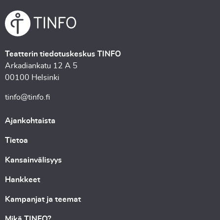
Teatterin tiedotuskeskus TINFO
Arkadiankatu 12 A 5
00100 Helsinki
tinfo@tinfo.fi
Ajankohtaista
Tietoa
Kansainvälisyys
Hankkeet
Kampanjat ja teemat
Mikä TINFO?