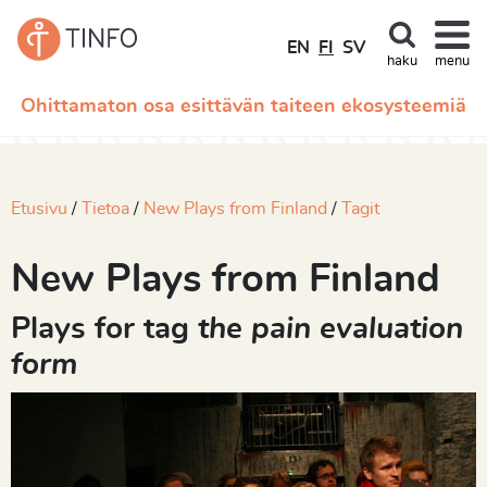
EN
FI
SV
haku
menu
Ohittamaton osa esittävän taiteen ekosysteemiä
Etusivu
Tietoa
New Plays from Finland
Tagit
New Plays from Finland
Plays for tag
the pain evaluation
form