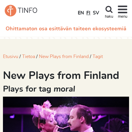
EN
FI
SV
haku
menu
Ohittamaton osa esittävän taiteen ekosysteemiä
Etusivu
Tietoa
New Plays from Finland
Tagit
New Plays from Finland
Plays for tag
moral