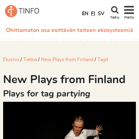
EN
FI
SV
haku
menu
Ohittamaton osa esittävän taiteen ekosysteemiä
Etusivu
Tietoa
New Plays from Finland
Tagit
New Plays from Finland
Plays for tag
partying