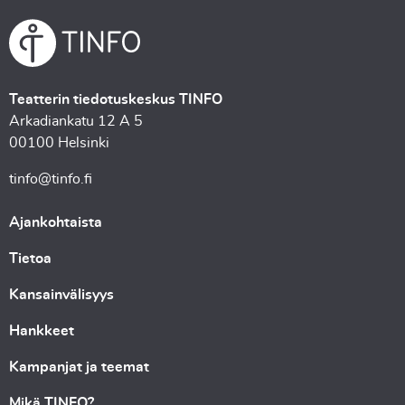
Teatterin tiedotuskeskus TINFO
Arkadiankatu 12 A 5
00100 Helsinki
tinfo@tinfo.fi
Ajankohtaista
Tietoa
Kansainvälisyys
Hankkeet
Kampanjat ja teemat
Mikä TINFO?