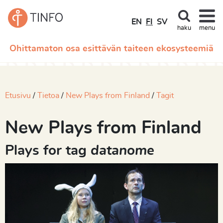
EN
FI
SV
haku
menu
Ohittamaton osa esittävän taiteen ekosysteemiä
Etusivu
Tietoa
New Plays from Finland
Tagit
New Plays from Finland
Plays for tag
datanome