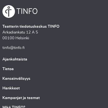
Teatterin tiedotuskeskus TINFO
Arkadiankatu 12 A 5
00100 Helsinki
tinfo@tinfo.fi
Ajankohtaista
Tietoa
Kansainvälisyys
Hankkeet
Kampanjat ja teemat
Mikä TINFO?