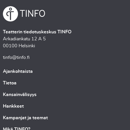
Teatterin tiedotuskeskus TINFO
Arkadiankatu 12 A 5
00100 Helsinki
tinfo@tinfo.fi
Ajankohtaista
Tietoa
Kansainvälisyys
Hankkeet
Kampanjat ja teemat
Mikä TINFO?