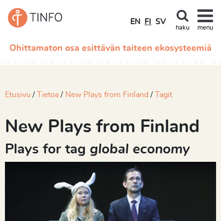
EN
FI
SV
haku
menu
Ohittamaton osa esittävän taiteen ekosysteemiä
Etusivu
Tietoa
New Plays from Finland
Tagit
New Plays from Finland
Plays for tag
global economy