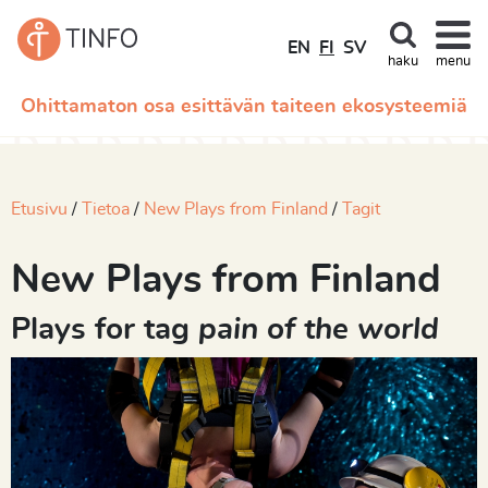
EN
FI
SV
haku
menu
Ohittamaton osa esittävän taiteen ekosysteemiä
Etusivu
Tietoa
New Plays from Finland
Tagit
New Plays from Finland
Plays for tag
pain of the world