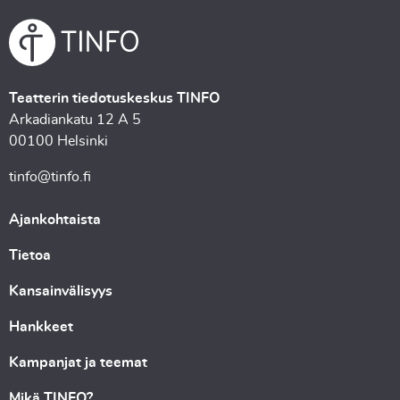
Teatterin tiedotuskeskus TINFO
Arkadiankatu 12 A 5
00100 Helsinki
tinfo@tinfo.fi
Ajankohtaista
Tietoa
Kansainvälisyys
Hankkeet
Kampanjat ja teemat
Mikä TINFO?