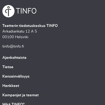
Teatterin tiedotuskeskus TINFO
Arkadiankatu 12 A 5
00100 Helsinki
tinfo@tinfo.fi
Ajankohtaista
Tietoa
Kansainvälisyys
Hankkeet
Kampanjat ja teemat
Mikä TINFO?