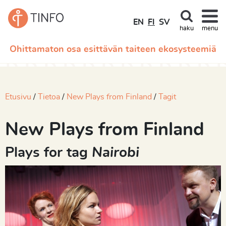
EN
FI
SV
haku
menu
Ohittamaton osa esittävän taiteen ekosysteemiä
Etusivu
Tietoa
New Plays from Finland
Tagit
New Plays from Finland
Plays for tag
Nairobi