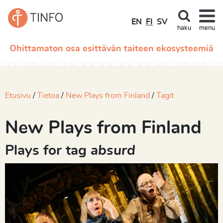
EN
FI
SV
haku
menu
Ohittamaton osa esittävän taiteen ekosysteemiä
Etusivu
Tietoa
New Plays from Finland
Tagit
New Plays from Finland
Plays for tag
absurd