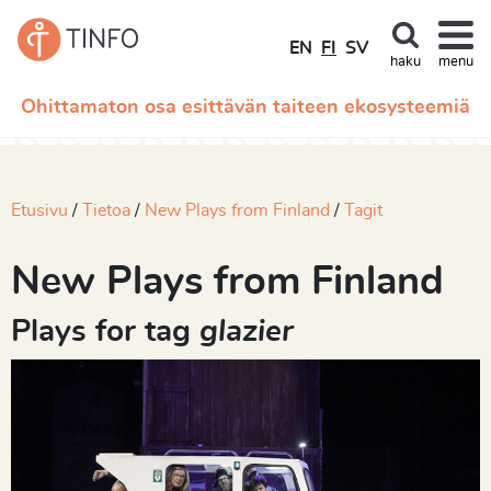
EN
FI
SV
haku
menu
Ohittamaton osa esittävän taiteen ekosysteemiä
Etusivu
Tietoa
New Plays from Finland
Tagit
New Plays from Finland
Plays for tag
glazier