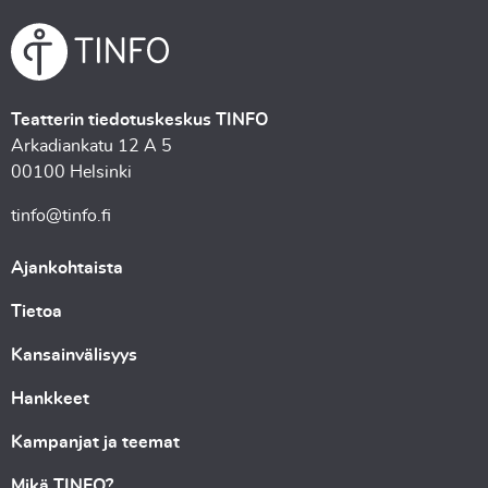
Teatterin tiedotuskeskus TINFO
Arkadiankatu 12 A 5
00100 Helsinki
tinfo@tinfo.fi
Ajankohtaista
Tietoa
Kansainvälisyys
Hankkeet
Kampanjat ja teemat
Mikä TINFO?