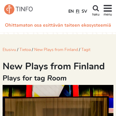
EN
FI
SV
haku
menu
Ohittamaton osa esittävän taiteen ekosysteemiä
Etusivu
Tietoa
New Plays from Finland
Tagit
New Plays from Finland
Plays for tag
Room