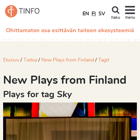
EN
FI
SV
haku
menu
Ohittamaton osa esittävän taiteen ekosysteemiä
Etusivu
Tietoa
New Plays from Finland
Tagit
New Plays from Finland
Plays for tag
Sky