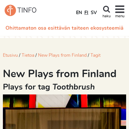
EN
FI
SV
haku
menu
Ohittamaton osa esittävän taiteen ekosysteemiä
Etusivu
Tietoa
New Plays from Finland
Tagit
New Plays from Finland
Plays for tag
Toothbrush