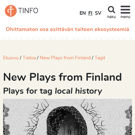
EN
FI
SV
haku
menu
Ohittamaton osa esittävän taiteen ekosysteemiä
Etusivu
Tietoa
New Plays from Finland
Tagit
New Plays from Finland
Plays for tag
local history