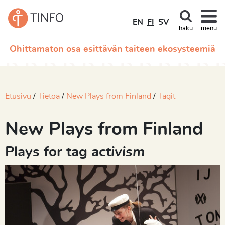
EN
FI
SV
haku
menu
Ohittamaton osa esittävän taiteen ekosysteemiä
Etusivu
Tietoa
New Plays from Finland
Tagit
New Plays from Finland
Plays for tag
activism