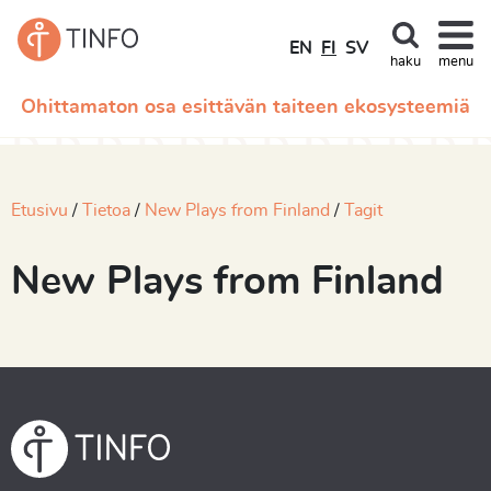
EN
FI
SV
haku
menu
Ohittamaton osa esittävän taiteen ekosysteemiä
Etusivu
Tietoa
New Plays from Finland
Tagit
New Plays from Finland