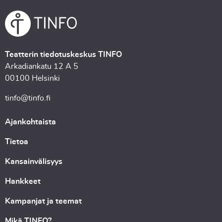
Teatterin tiedotuskeskus TINFO
Arkadiankatu 12 A 5
00100 Helsinki
tinfo@tinfo.fi
Ajankohtaista
Tietoa
Kansainvälisyys
Hankkeet
Kampanjat ja teemat
Mikä TINFO?