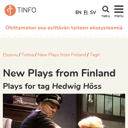
EN
FI
SV
haku
menu
Ohittamaton osa esittävän taiteen ekosysteemiä
Etusivu
Tietoa
New Plays from Finland
Tagit
New Plays from Finland
Plays for tag
Hedwig Höss