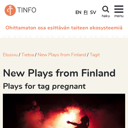
EN
FI
SV
haku
menu
Ohittamaton osa esittävän taiteen ekosysteemiä
Etusivu
Tietoa
New Plays from Finland
Tagit
New Plays from Finland
Plays for tag
pregnant