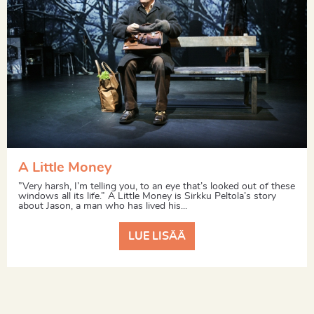
A Little Money
”Very harsh, I’m telling you, to an eye that’s looked out of these
windows all its life.” A Little Money is Sirkku Peltola’s story
about Jason, a man who has lived his...
LUE LISÄÄ