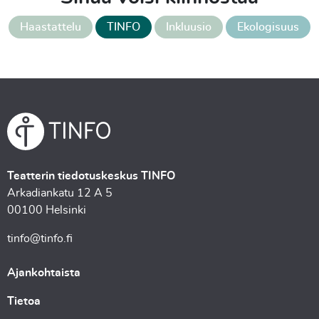
Haastattelu
TINFO
Inkluusio
Ekologisuus
Teatterin tiedotuskeskus TINFO
Arkadiankatu 12 A 5
00100 Helsinki
tinfo@tinfo.fi
Ajankohtaista
Tietoa