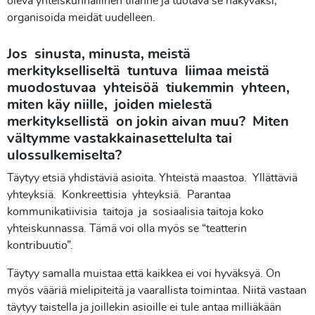
oleva yhteiskunnallinen tilanne ja tuotava se näkyväksi,
organisoida meidät uudelleen.
Jos sinusta, minusta, meistä
merkitykselliseltä tuntuva liimaa meistä
muodostuvaa yhteisöä tiukemmin yhteen,
miten käy niille, joiden mielestä
merkityksellistä on jokin aivan muu? Miten
vältymme vastakkainasettelulta tai
ulossulkemiselta?
Täytyy etsiä yhdistäviä asioita. Yhteistä maastoa. Yllättäviä
yhteyksiä. Konkreettisia yhteyksiä. Parantaa
kommunikatiivisia taitoja ja sosiaalisia taitoja koko
yhteiskunnassa. Tämä voi olla myös se “teatterin
kontribuutio”.
Täytyy samalla muistaa että kaikkea ei voi hyväksyä. On
myös vääriä mielipiteitä ja vaarallista toimintaa. Niitä vastaan
täytyy taistella ja joillekin asioille ei tule antaa milliäkään