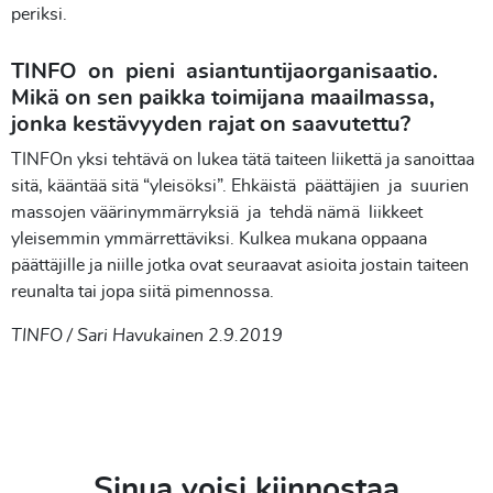
periksi.
TINFO on pieni asiantuntijaorganisaatio.
Mikä on sen paikka toimijana maailmassa,
jonka kestävyyden rajat on saavutettu?
TINFOn yksi tehtävä on lukea tätä taiteen liikettä ja sanoittaa
sitä, kääntää sitä “yleisöksi”. Ehkäistä päättäjien ja suurien
massojen väärinymmärryksiä ja tehdä nämä liikkeet
yleisemmin ymmärrettäviksi. Kulkea mukana oppaana
päättäjille ja niille jotka ovat seuraavat asioita jostain taiteen
reunalta tai jopa siitä pimennossa.
TINFO / Sari Havukainen 2.9.2019
Sinua voisi kiinnostaa