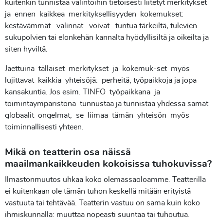
kuitenkin tunnistaa valintoihin tietoisesti liitetyt merkitykset
ja ennen kaikkea merkityksellisyyden kokemukset:
kestävämmät valinnat voivat tuntua tärkeiltä, tulevien
sukupolvien tai elonkehän kannalta hyödyllisiltä ja oikeilta ja
siten hyviltä.
Jaettuina tällaiset merkitykset ja kokemuk-set myös
lujittavat kaikkia yhteisöjä: perheitä, työpaikkoja ja jopa
kansakuntia. Jos esim. TINFO työpaikkana ja
toimintaympäristönä tunnustaa ja tunnistaa yhdessä samat
globaalit ongelmat, se liimaa tämän yhteisön myös
toiminnallisesti yhteen.
Mikä on teatterin osa näissä
maailmankaikkeuden kokoisissa tuhokuvissa?
Ilmastonmuutos uhkaa koko olemassaoloamme. Teatterilla
ei kuitenkaan ole tämän tuhon keskellä mitään erityistä
vastuuta tai tehtävää. Teatterin vastuu on sama kuin koko
ihmiskunnalla: muuttaa nopeasti suuntaa tai tuhoutua.