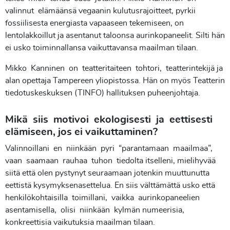
valinnut elämäänsä vegaanin kulutusrajoitteet, pyrkii
fossiilisesta energiasta vapaaseen tekemiseen, on
lentolakkoillut ja asentanut taloonsa aurinkopaneelit. Silti hän
ei usko toiminnallansa vaikuttavansa maailman tilaan.
Mikko Kanninen on teatteritaiteen tohtori, teatterintekijä ja
alan opettaja Tampereen yliopistossa. Hän on myös Teatterin
tiedotuskeskuksen (TINFO) hallituksen puheenjohtaja.
Mikä siis motivoi ekologisesti ja eettisesti
elämiseen, jos ei vaikuttaminen?
Valinnoillani en niinkään pyri “parantamaan maailmaa”,
vaan saamaan rauhaa tuhon tiedolta itselleni, mielihyvää
siitä että olen pystynyt seuraamaan jotenkin muuttunutta
eettistä kysymyksenasettelua. En siis välttämättä usko että
henkilökohtaisilla toimillani, vaikka aurinkopaneelien
asentamisella, olisi niinkään kylmän numeerisia,
konkreettisia vaikutuksia maailman tilaan.