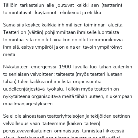
Tällöin tarkastelun alle joutuvat kaikki sen (teatterin)
toimintatavat, käytännöt, elinkeinot ja etiikka.
Sama siis koskee kaikkia inhimillisen toiminnan alueita.
Teatteri on (väitän) pohjimmiltaan ihmiselle luontaista
toimintaa, sitä on ollut aina kun on ollut kommunikoivia
ihmisiä, esitys ympäröi ja on aina eri tavoin ympäröinyt
meitä.
Nykytaiteen emergenssi 1900-luvulla luo tähän kuitenkin
toisenlaisen velvoitteen: taiteesta (myös teatteri luetaan
tähän) tulee kaikkea inhimillistä organisointia
uudelleenjärjestävä työkalu. Tällöin myös teatterin on
nykytaiteena organisoitava meitä tähän uuteen, niukempaan
maailmanjärjestykseen.
Se ei ole ainoastaan teatteriyhteisöjen ja tekijöiden eettinen
velvollisuus vaan taiteemme (kaiken taiteen)
perustavavanlaatuinen ominaisuus: tunnistaa liikkeessä