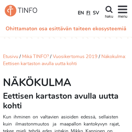
EN
FI
SV
haku
menu
Ohittamaton osa esittävän taiteen ekosysteemiä
Etusivu
Mikä TINFO?
Vuosikertomus 2019
Näkokulma:
Eettisen kartaston avulla uutta kohti
NÄKÖKULMA
Eettisen kartaston avulla uutta
kohti
Kun ihminen on valtavien asioiden edessä, sellaisten
kuin ilmastonmuutos ja maapallon kantokyvyn rajat,
tekee mieli tehdä edes jotakin. Mikko Kanninen on