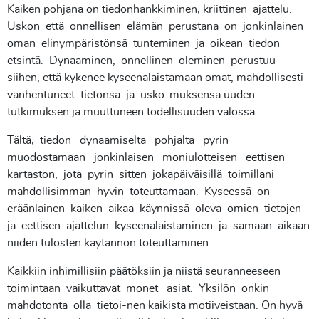
Kaiken pohjana on tiedonhankkiminen, kriittinen ajattelu.
Uskon että onnellisen elämän perustana on jonkinlainen
oman elinympäristönsä tunteminen ja oikean tiedon
etsintä. Dynaaminen, onnellinen oleminen perustuu
siihen, että kykenee kyseenalaistamaan omat, mahdollisesti
vanhentuneet tietonsa ja usko-muksensa uuden
tutkimuksen ja muuttuneen todellisuuden valossa.
Tältä, tiedon dynaamiselta pohjalta pyrin
muodostamaan jonkinlaisen moniulotteisen eettisen
kartaston, jota pyrin sitten jokapäiväisillä toimillani
mahdollisimman hyvin toteuttamaan. Kyseessä on
eräänlainen kaiken aikaa käynnissä oleva omien tietojen
ja eettisen ajattelun kyseenalaistaminen ja samaan aikaan
niiden tulosten käytännön toteuttaminen.
Kaikkiin inhimillisiin päätöksiin ja niistä seuranneeseen
toimintaan vaikuttavat monet asiat. Yksilön onkin
mahdotonta olla tietoi-nen kaikista motiiveistaan. On hyvä