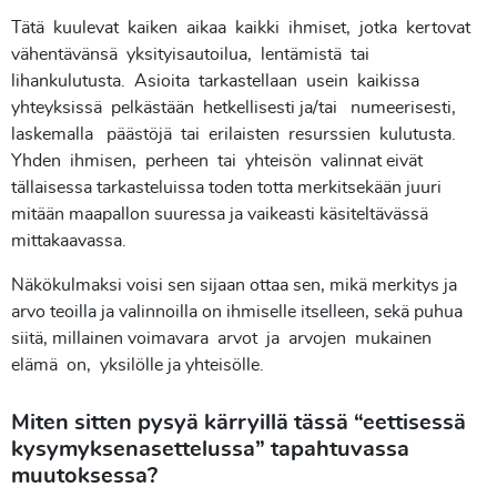
Tätä kuulevat kaiken aikaa kaikki ihmiset, jotka kertovat
vähentävänsä yksityisautoilua, lentämistä tai
lihankulutusta. Asioita tarkastellaan usein kaikissa
yhteyksissä pelkästään hetkellisesti ja/tai numeerisesti,
laskemalla päästöjä tai erilaisten resurssien kulutusta.
Yhden ihmisen, perheen tai yhteisön valinnat eivät
tällaisessa tarkasteluissa toden totta merkitsekään juuri
mitään maapallon suuressa ja vaikeasti käsiteltävässä
mittakaavassa.
Näkökulmaksi voisi sen sijaan ottaa sen, mikä merkitys ja
arvo teoilla ja valinnoilla on ihmiselle itselleen, sekä puhua
siitä, millainen voimavara arvot ja arvojen mukainen
elämä on, yksilölle ja yhteisölle.
Miten sitten pysyä kärryillä tässä “eettisessä
kysymyksenasettelussa” tapahtuvassa
muutoksessa?