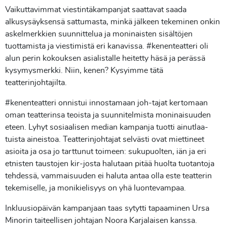
Vaikuttavimmat viestintäkampanjat saattavat saada
alkusysäyksensä sattumasta, minkä jälkeen tekeminen onkin
askelmerkkien suunnittelua ja moninaisten sisältöjen
tuottamista ja viestimistä eri kanavissa. #kenenteatteri oli
alun perin kokouksen asialistalle heitetty häsä ja perässä
kysymysmerkki. Niin, kenen? Kysyimme tätä
teatterinjohtajilta.
#kenenteatteri onnistui innostamaan joh-tajat kertomaan
oman teatterinsa teoista ja suunnitelmista moninaisuuden
eteen. Lyhyt sosiaalisen median kampanja tuotti ainutlaa-
tuista aineistoa. Teatterinjohtajat selvästi ovat miettineet
asioita ja osa jo tarttunut toimeen: sukupuolten, iän ja eri
etnisten taustojen kir-josta halutaan pitää huolta tuotantoja
tehdessä, vammaisuuden ei haluta antaa olla este teatterin
tekemiselle, ja monikielisyys on yhä luontevampaa.
Inkluusiopäivän kampanjaan taas sytytti tapaaminen Ursa
Minorin taiteellisen johtajan Noora Karjalaisen kanssa.