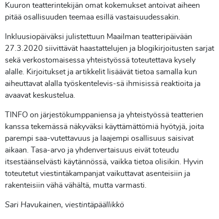
Kuuron teatterintekijän omat kokemukset antoivat aiheen
pitää osallisuuden teemaa esillä vastaisuudessakin.
Inkluusiopäiväksi julistettuun Maailman teatteripäivään
27.3.2020 siivittävät haastattelujen ja blogikirjoitusten sarjat
sekä verkostomaisessa yhteistyössä toteutettava kysely
alalle. Kirjoitukset ja artikkelit lisäävät tietoa samalla kun
aiheuttavat alalla työskentelevis-sä ihmisissä reaktioita ja
avaavat keskustelua.
TINFO on järjestökumppaniensa ja yhteistyössä teatterien
kanssa tekemässä näkyväksi käyttämättömiä hyötyjä, joita
parempi saa-vutettavuus ja laajempi osallisuus saisivat
aikaan. Tasa-arvo ja yhdenvertaisuus eivät toteudu
itsestäänselvästi käytännössä, vaikka tietoa olisikin. Hyvin
toteutetut viestintäkampanjat vaikuttavat asenteisiin ja
rakenteisiin vähä vähältä, mutta varmasti.
Sari Havukainen, viestintäpäällikkö