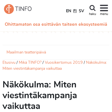
EN
FI
SV
haku
menu
Ohittamaton osa esittävän taiteen ekosysteemiä
Maailman teatteripäivä
Etusivu
Mikä TINFO?
Vuosikertomus 2019
Näkökulma:
Miten viestintäkampanja vaikuttaa
Näkökulma: Miten
viestintäkampanja
vaikuttaa