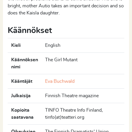
bright, mother Autio takes an important decision and so
does the Kaisla daughter.
Käännökset
Kieli
English
Käännöksen
The Girl Mutant
nimi
Kääntäjät
Eva Buchwald
Julkaisija
Finnish Theatre magazine
Kopioita
TINFO Theatre Info Finland,
saatavana
tinfo(at)teatteri.org
Oikeuksien
The Finnish Dramatists' Union,