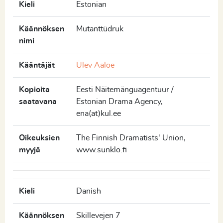
Kieli
Estonian
Käännöksen
Mutanttüdruk
nimi
Kääntäjät
Ülev Aaloe
Kopioita
Eesti Näitemänguagentuur /
saatavana
Estonian Drama Agency,
ena(at)kul.ee
Oikeuksien
The Finnish Dramatists' Union,
myyjä
www.sunklo.fi
Kieli
Danish
Käännöksen
Skillevejen 7