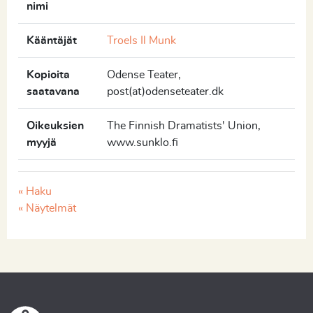
nimi
Kääntäjät
Troels Il Munk
Kopioita
Odense Teater,
saatavana
post(at)odenseteater.dk
Oikeuksien
The Finnish Dramatists' Union,
myyjä
www.sunklo.fi
« Haku
« Näytelmät