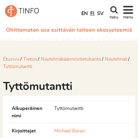
EN
FI
SV
haku
menu
Ohittamaton osa esittävän taiteen ekosysteemiä
Etusivu
Tietoa
Näytelmäkäännöstietokanta
Näytelmät
Tyttömutantti
Tyttömutantti
Alkuperäinen
Tyttömutantti
nimi
Kirjoittajat
Michael Baran