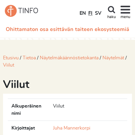
EN
FI
SV
haku
menu
Ohittamaton osa esittävän taiteen ekosysteemiä
Etusivu
Tietoa
Näytelmäkäännöstietokanta
Näytelmät
Viilut
Viilut
Alkuperäinen
Viilut
nimi
Kirjoittajat
Juha Mannerkorpi